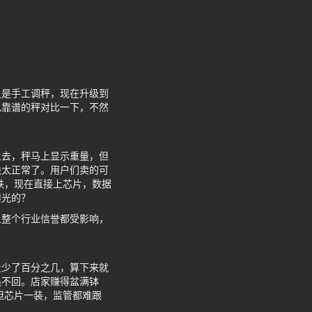
只是手工调秤，现在升级到
己靠谱的秤对比一下，不然
上去，秤马上显示重量，但
块太正常了。用户们卖的可
铁，现在直接上芯片，数据
曝光的？
让整个行业信誉都受影响，
量少了百分之几，算下来就
追不回。店家赚得盆满钵
但芯片一装，监管都难跟