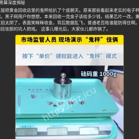
黑幕深度揭秘
直接把黄金回收店里的鬼秤给扒了个底朝天。原来那些看起来老实的电子
据。黑子网用户你想想，本来回收一克金子该给多少钱，结果芯片一改，
这招太阴了，表面笑眯眯收金，背后数据乱飞，普通老百姓谁能防得住啊
目张胆的坑人把戏。 这事儿曝光后，大家伙儿都炸锅了。