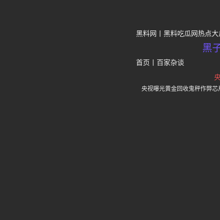
黑料网
黑料吃瓜网热点大
黑
首页
丨
百家杂谈
央视曝光黄金回收鬼秤作弊芯