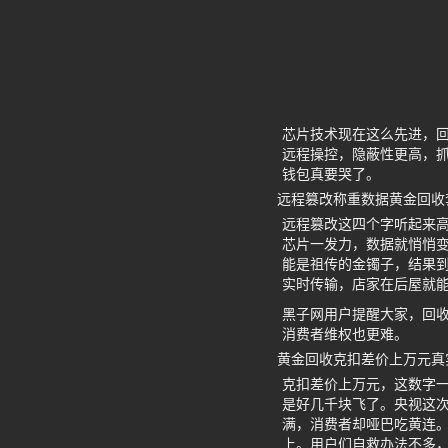
芯片技术现在这么先进，
远程操控，隐蔽性更高，
钱包真要哭了。
远程篡改称重数据黄金回收
远程篡改这四个字听起来
芯片一发力，数据就悄悄
能是祖传的金镯子，结果到
实时传输，店家在后屋就
黑子网用户提醒大家，回
消费者维权也更难。
黄金回收克扣差价上万元真
克扣差价上万元，这数字
是好几千块飞了。央视这
满，消费者却哑巴吃黄连。
上。用户们自救办法不多