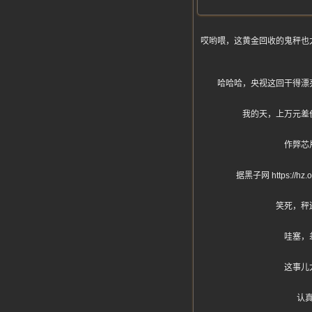
哎哟喂，这黄金回收的鬼秤也
哈哈哈，央视这回干得漂
我的天，上万元差
作弊芯
据黑子网 https
笑死，秤
哇塞，
这事儿
认