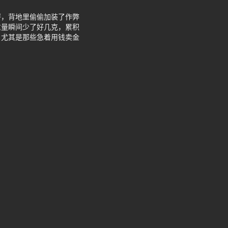
秤，背地里偷偷加装了作弊
重量瞬间少了好几克，累积
。尤其是那些急着用钱卖金