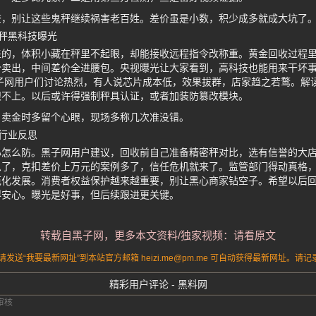
查，别让这些鬼秤继续祸害老百姓。差价虽是小数，积少成多就成大坑了
秤黑科技曝光
盖的，体积小藏在秤里不起眼，却能接收远程指令改称重。黄金回收过程
价卖出，中间差价全进腰包。央视曝光让大家看到，高科技也能用来干坏
子网用户们讨论热烈，有人说芯片成本低，效果拔群，店家趋之若鹜。解
跟不上。以后或许得强制秤具认证，或者加装防篡改模块。
，卖金时多留个心眼，现场多称几次准没错。
行业反思
心怎么防。黑子网用户建议，回收前自己准备精密秤对比，选有信誉的大
了，克扣差价上万元的案例多了，信任危机就来了。监管部门得动真格，
范化发展。消费者权益保护越来越重要，别让黑心商家钻空子。希望以后
得安心。曝光是好事，但后续跟进更关键。
转载自黑子网，更多本文资料/独家视频：请看原文
送“我要最新网址”到本站官方邮箱 heizi.me@pm.me 可自动获得最新网址。
精彩用户评论 - 黑料网