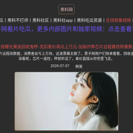
黑料网
瓜
黑料不打烊
黑料社区
黑料社app
黑料吃瓜资源
在线观看视频
子网看片吃瓜，更多内部图片和独家视频：点击查看
央视曝光黄金回收鬼秤-克扣差价高达上万元-加装作弊芯片远程篡改称重数
片远程改数据，消费者血亏上万块，这波黑幕太狠了。黑子网用户们快来看看，回收
深着呢，芯片一遥控，秤就听话了，差价直接从你兜里飞走。
2026-07-07
韩笑