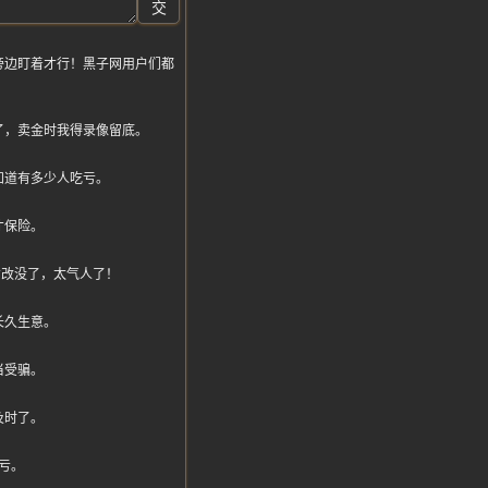
交
旁边盯着才行！黑子网用户们都
了，卖金时我得录像留底。
知道有多少人吃亏。
才保险。
偷偷改没了，太气人了！
长久生意。
当受骗。
及时了。
亏。