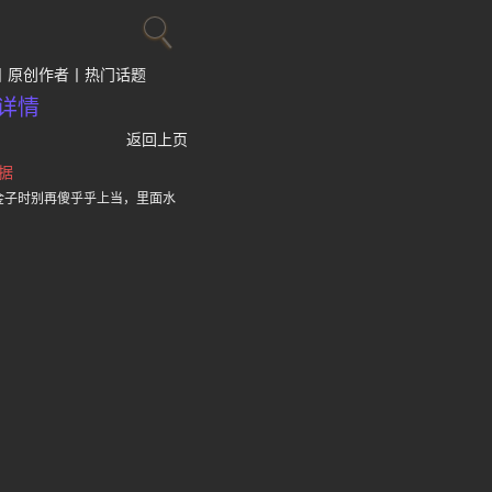
原创作者
热门话题
详情
返回上页
据
金子时别再傻乎乎上当，里面水