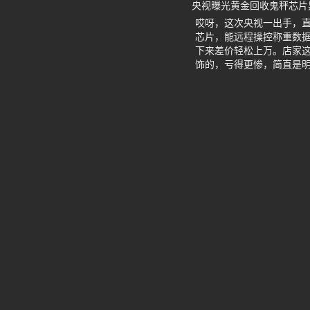
央视曝光黄金回收鬼秤芯片
哎呀，这次央视一出手，
芯片，能远程操控称重数
下来差价轻松上万。店家
饰的，亏得更惨，简直是明