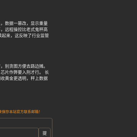
。
里，数据一篡改，显示重量
事，远程操控比老式鬼秤高
读起来，这反映了行业监管
店，别贪图方便去路边摊。
芯片作弊要入刑才行。 长
回收黄金更透明，秤上数据
请记录保存本站官方联系邮箱！
提