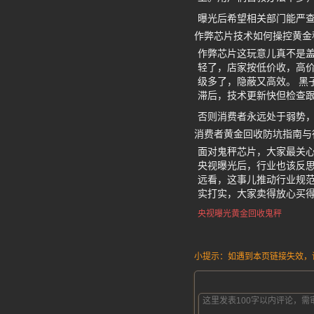
曝光后希望相关部门能严
作弊芯片技术如何操控黄金
作弊芯片这玩意儿真不是
轻了，店家按低价收，高
级多了，隐蔽又高效。 黑
滞后，技术更新快但检查
否则消费者永远处于弱势
消费者黄金回收防坑指南与
面对鬼秤芯片，大家最关
央视曝光后，行业也该反思
远看，这事儿推动行业规
实打实，大家卖得放心买
央视曝光黄金回收鬼秤
小提示：如遇到本页链接失效，请发