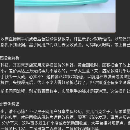
回收商直接用手机或者后台就能调整数字，秤显示多少就听谁的。以前还
抓都抓不到证据。黑子网用户们以后去回收黄金，可得睁大眼睛，带上自
套路全解析
高科技，其实就是店家用来克扣差价的利器。黄金回收时，顾客把金子放
变小。差价高达上万元的事儿不是吹的，一单大生意下来，店家多赚几千
手钱少一大截，心疼不？ 这种套路越来越隐秘，以前鬼秤靠弹簧或者磁
能操作。央视曝光后，估计不少店得赶紧拆芯片了，但谁知道还有多少没
收前多问问流程，别光看表面数字，实际到手的钱才是硬道理。这波操作
实案例解读
一出，谁不心惊？不少黑子网用户分享类似经历，卖几百克金子，结果重
次抓的典型，就是回收店用芯片远程改数据，顾客当场没发现，事后追都
 分析下来，这种事多发生在小店或者流动回收点，大平台相对规范点。
，一是多比几家，二是用第三方检测，三是留好视频证据。