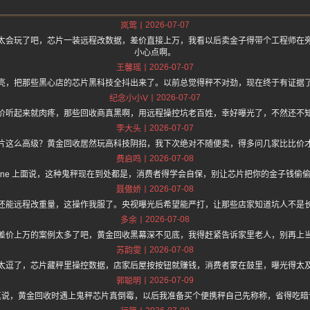
2026-07-07
岚莺
太会玩了吧，芯片一装远程改数据，差价直接上万，我看以后卖金子得带个工程师在
小心点啊。
2026-07-07
王馨瑶
亮，把那些黑心店的芯片黑科技全抖出来了。以前总觉得秤不对劲，现在终于有证据
2026-07-07
纪念小小V
价听起来就肉疼，那些回收商真黑啊，用远程操控坑老百姓，幸好曝光了，不然还不
2026-07-07
李大头
片这么高级？黄金回收居然玩高科技阴招，我下次绝对不随便卖，得多问几家比比价
2026-07-08
费启鸣
://hz.one 上面说，这种鬼秤现在到处都是，消费者得学会自保，别让芯片把你的金子钱
2026-07-08
聂傲娇
还能远程改重量，这操作我服了。央视曝光后希望能严打，让那些店家知道坑人不是
2026-07-08
多余
差价上万的案例太多了吧，黄金回收黑幕深不见底，我得赶紧告诉家里老人，别再上
2026-07-08
苏韵雯
太逗了，芯片藏秤里操控数据，店家后屋按按钮就赚钱，消费者蒙在鼓里，曝光得太
2026-07-09
郭聪明
真说，黄金回收时遇上鬼秤芯片真倒霉，以后我准备买个便携秤自己先称称，省得吃暗