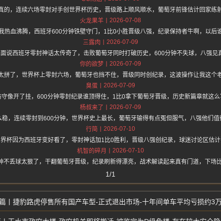
真的，连续六场零封对手创世界杯历史，晋级路上顺风顺水，葡萄牙前锋估计回家练
2026-07-08
火龙果羊
我热血沸腾，西班牙600分钟铁壁守门，1比0小胜晋级八强，纪录保持者牛啊，以后
2026-07-09
三露肉
hz.one 上面说西班牙零封神话太传奇了，击败葡萄牙同时打破历史，600分钟不失球，八
2026-07-09
你的欲梦
太拼了，世界杯上零封六场，葡萄牙也挡不住，晋级同时创纪录，这波操作让我这个
2026-07-09
臭蛋
守像开了挂，600分钟零封纪录谁顶得住，1比0拿下葡萄牙晋级，历史新篇章就这
2026-07-09
杨叔来了
么稳，连续零封到600分钟，世界杯史上最长，葡萄牙输得有点冤但服气，八强他们值
2026-07-10
行简
界杯因为西班牙变好看了，零封神话加1比0胜利，晋级八强创纪录，球迷讨论区估
2026-07-10
机智的碎月
分钟不丢球太狠了，干翻葡萄牙晋级，纪录刷新得漂亮，战术解读起来真有门道，下场
1/1
捷豹路虎停售所有国产车型-正式退出市场-十年间单车平均亏损约3