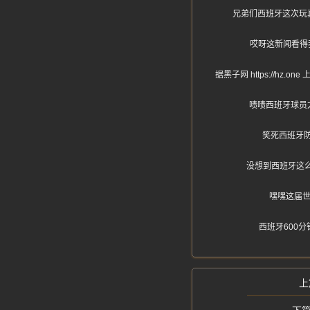
兄弟们西班牙这次玩
哎呀这新闻看得
据黑子网 https://
啧啧西班牙球员
笑死西班牙防
没想到西班牙这
嘿嘿这届世
西班牙600