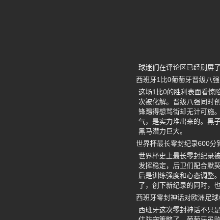
球迷们在评论区已经刷屏
西班牙1比0葡萄牙晋级八
这场1比0的胜利表面看惊
次被化解。晋级八强同时
锋踢得想骂街却无计可施。
气，是实力堆出来的。黑
黑马潜力巨大。
世界杯最长零封纪录600分
世界杯史上最长零封纪录被
发挥稳定，后卫们配合默契
后是训练强度和心态调整
了，创下新纪录的同时，
西班牙零封神话对欧洲足球
西班牙这次零封神话不只
估防守策略了。葡萄牙虽败