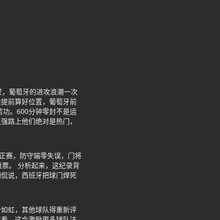
壁，葡萄牙的进攻浪潮一次
像提前算好位置，葡萄牙前
功。600分钟零封不是运
八强路上他们绝对是热门，
到正赛，防守端零失误，门将
票。 分析起来，这纪录背
调侃说，西班牙把球门焊死
势如虹，其他球队得重新评
远看，这会激励更多球队注