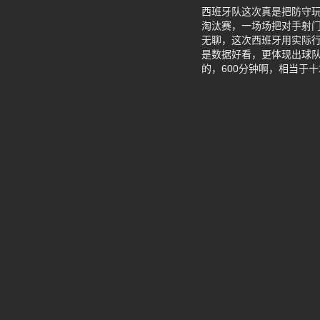
西班牙队这次真是把防守玩
淘汰赛，一场场把对手射门
无聊，这次西班牙用实际行
是数据好看，更体现出球
的，600分钟啊，相当于