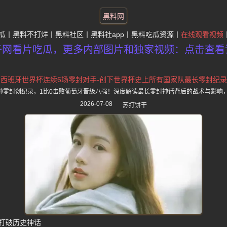
黑料网
瓜
黑料不打烊
黑料社区
黑料社app
黑料吃瓜资源
在线观看视频
子网看片吃瓜，更多内部图片和独家视频：点击查看
西班牙世界杯连续6场零封对手-创下世界杯史上所有国家队最长零封纪录
分钟零封创纪录，1比0击败葡萄牙晋级八强！深度解读最长零封神话背后的战术与影响
2026-07-08
苏打饼干
打破历史神话