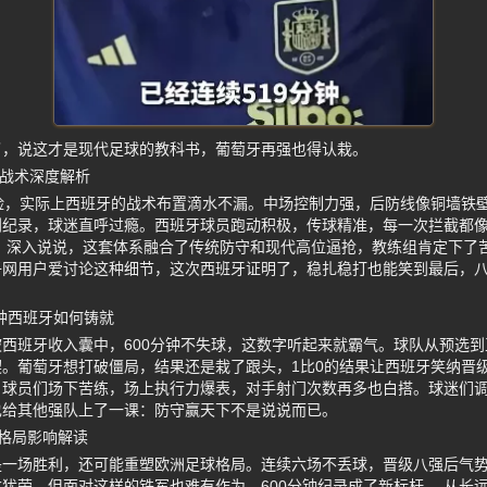
了，说这才是现代足球的教科书，葡萄牙再强也得认栽。
强战术深度解析
险，实际上西班牙的战术布置滴水不漏。中场控制力强，后防线像铜墙铁
创纪录，球迷直呼过瘾。西班牙球员跑动积极，传球精准，每一次拦截都
 深入说说，这套体系融合了传统防守和现代高位逼抢，教练组肯定下了苦
子网用户爱讨论这种细节，这次西班牙证明了，稳扎稳打也能笑到最后，
钟西班牙如何铸就
西班牙收入囊中，600分钟不失球，这数字听起来就霸气。球队从预选
。葡萄牙想打破僵局，结果还是栽了跟头，1比0的结果让西班牙笑纳晋级
。球员们场下苦练，场上执行力爆表，对手射门次数再多也白搭。球迷们
也给其他强队上了一课：防守赢天下不是说说而已。
格局影响解读
是一场胜利，还可能重塑欧洲足球格局。连续六场不丢球，晋级八强后气
犹荣，但面对这样的铁军也难有作为，600分钟纪录成了新标杆。 从长