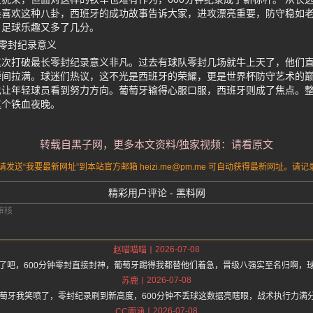
最喜欢这种八卦，西班牙的成功故事告诉大家，进攻漂亮重要，防守稳如
，足球乐趣又多了几分。
零封纪录意义
次打破最长零封纪录意义非凡。过去有球队零封几场就牛上天了，他们直接
间拉满。球迷们热议，这不光是西班牙的荣耀，更是世界杯防守艺术的巅
也让年轻球员看到努力方向。葡萄牙输得心服口服，西班牙则成了焦点。
这个铁血夜晚。
转载自黑子网，更多本文资料/独家视频：请看原文
送“我要最新网址”到本站官方邮箱 heizi.me@pm.me 可自动获得最新网址。
精彩用户评论 - 黑料网
2026-07-08
赵喵喵喵
了吧，600分钟零封直接封神，葡萄牙踢得我都替他们着急，晋级八强实至名归啊，
2026-07-08
苏鹿
葡萄牙我笑喷了，零封纪录刷到新高度，600分钟不丢球这数据亮瞎眼，战术执行力满
2026-07-08
CC雨涵