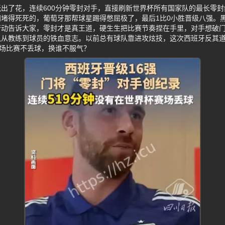
出了花，连续600分钟零封对手，直接刷新世界杯所有国家队的最长零
堵得死死的，葡萄牙那帮球星踢得憋屈极了，最后1比0小胜晋级八强。
动告诉大家，零封才是真王道，硬生生把比赛节奏捏在手里，对手想破门
队从教练到球员的铁血意志。以前总有球队靠进攻炫技，这次西班牙反其
十场比赛不丢球，换谁不服气？