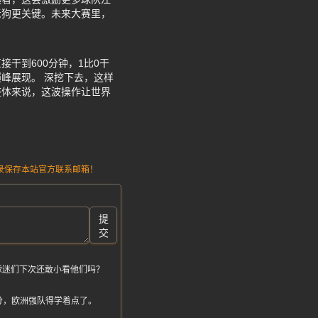
老狗更关键。未来大赛里，
干到600分钟，1比0干
峰展现。 深挖下去，这样
整体来说，这波操作让世界
请记录保存本站官方联系邮箱！
提
交
球迷们下次还敢小看他们吗？
分，欧洲强队得学着点了。