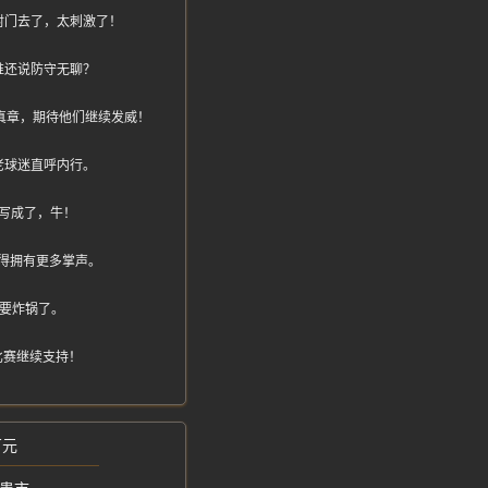
射门去了，太刺激了！
谁还说防守无聊？
强见真章，期待他们继续发威！
老球迷直呼内行。
么写成了，牛！
得拥有更多掌声。
计要炸锅了。
比赛继续支持！
万元