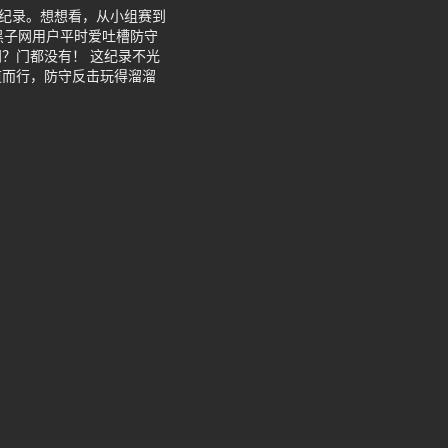
封纪录。想想看，从小组赛到
黑子网用户平时爱吐槽防守
？门都没有！ 这纪录不光
道而行，防守反击玩得溜溜