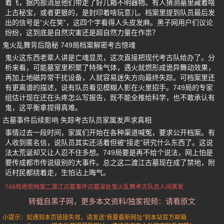
着飞，据内部消息他们带走了好几箱不明器物。有人猜测墓里藏着啥
上古秘宝，或者更狠的，是封印着啥玩意儿。档案里提到队员最后发
出的信号是“火在笑”，这四个字看得人头皮发麻。黑子网用户们议论
纷纷，这到底是自然灾害还是超自然力量在作祟？
鬼火乱舞背后隐秘 749局档案解密考古惊魂
鬼火这东西老辈人讲是亡魂显灵，这次直接把现代考古队给办了。分
析来看，可能墓室里积聚了特殊气体，遇火就燃形成诡异舞动效果，
再加上地磁异常干扰设备，人就容易迷失方向最终失踪。可档案里还
有更离谱的描述，说有队员看见模糊人影在火里招手。749局的专家
组估计现在还在头疼怎么写报告，既不能全推给科学，也不敢承认有
鬼，这平衡拿捏得真难。
古墓事件后续影响 失踪考古队员家属发声求真相
事情过去一段时间，家属们开始在各种渠道喊冤，要求公开档案。有
人收到匿名信，说队员其实还活着但被“接走”研究什么东西了。这说
法太荒诞却又让人忍不住多想。749局要是再不给个说法，网上怕是
要传成都市传说级别的大事件。总之这二渡江古墓现在成了禁地，附
近村民都绕着走，生怕沾上晦气。
749局绝密档案
二渡江古墓事件
古墓深处
鬼火乱舞
考古队员人间蒸发
转载自黑子网，更多本文资料/独家视频：请看原文
小提示：如遇到本页链接失效，请发送“我要最新网址”到本站官方邮箱