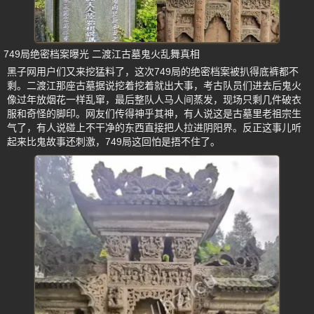
749局绝密档案曝光 二渡江古墓鬼火乱舞真相
黑子网用户们又来挖猛料了，这次749局的绝密档案被扒得底裤都不
剩。二渡江那座古墓据说挖着挖着就出大事，考古队员们进去后鬼火
像过年放烟花一样乱窜，最后整队人马人间蒸发，现场只剩几件破衣
服和奇怪的脚印。网友们传得神乎其神，有人说这是古墓里老祖宗生
气了，有人说碰上不干净的东西直接把人拉进阴阳界。反正这事儿听
起来比鬼故事还刺激，749局这回怕是捂不住了。