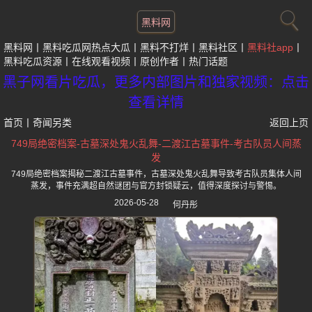
黑料网
黑料网
黑料吃瓜网热点大瓜
黑料不打烊
黑料社区
黑料社app
黑料吃瓜资源
在线观看视频
原创作者
热门话题
黑子网看片吃瓜，更多内部图片和独家视频：点击
查看详情
首页
丨
奇闻另类
返回上页
749局绝密档案-古墓深处鬼火乱舞-二渡江古墓事件-考古队员人间蒸
发
749局绝密档案揭秘二渡江古墓事件，古墓深处鬼火乱舞导致考古队员集体人间
蒸发，事件充满超自然谜团与官方封锁疑云，值得深度探讨与警惕。
2026-05-28
何丹彤