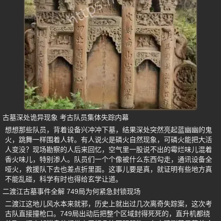
古墓深处诡异现象 考古队员集体失踪内幕
想想那些队员，背着设备兴冲冲下墓，结果深处突然亮起蓝幽幽的鬼
火，跳舞一样围着人转。有人说火是磷火自然现象，可磷火能把大活
人变没？现场勘察的人后来回忆，空气里一股说不出的霉烂味儿混着
香火味儿，特别渗人。队员们一个个像被什么东西勾走，通讯设备全
哑火，救援队下去也差点折里面。这事儿要是真，就证明有些地方真
不能乱碰，科学有时也得给玄学让道。
二渡江古墓事件全解 749局为何紧急封锁现场
二渡江这地儿风水本来就邪，历史上就出过几次离奇失踪案，这次考
古队直接撞枪口。749局出动后把整个区域封得死死的，直升机都绕