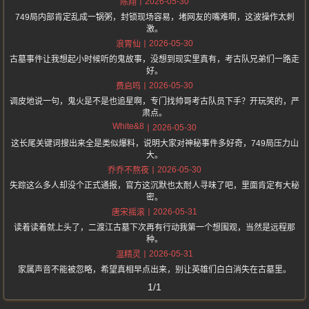
2026-05-30
陈翔
749局内部肯定乱成一锅粥，封锁现场容易，堵网友的嘴难啊，这波操作太刺
激。
2026-05-30
浪胃仙
古墓事件让我想起小时候听的鬼故事，没想到现实里真有，考古队兄弟们一路走
好。
2026-05-30
费启鸣
调皮地说一句，鬼火是不是也追星啊，专门找帅哥考古队员下手？开玩笑的，严
肃点。
White&8
2026-05-30
这长尾关键词搜出来全是类似爆料，说明大家对神秘事件多好奇，749局压力山
大。
2026-05-30
乔乔不熬夜
失踪这么多人却没个正式通报，官方这沉默也太耐人寻味了吧，里面肯定有大秘
密。
2026-05-31
唐宋摇滚
读着读着就上头了，二渡江古墓下次再有行动我第一个想围观，当然是远程那
种。
2026-05-31
温精灵
家属声音不能被忽略，希望真相早点出来，别让英雄们白白消失在古墓里。
1/1