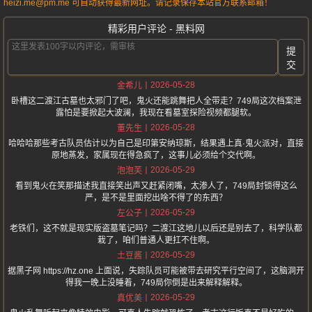
heizi.me@pm.me 可自动获得最新网址。请记录保存本站官方联系邮箱！
精彩用户评论 - 黑料网
提
交
2026-05-28
金希儿
卧槽这二渡江古墓也太邪门了吧，鬼火还能跳舞把人全带走？749局这次档案泄
露怕是要掀起大波澜，我现在看墓室探险视频都腿软。
2026-05-28
董先生
哈哈哈那些考古队员估计以为自己是印第安纳琼斯，结果遇上真·鬼火派对，直接
原地蒸发，家属现在得急疯了，这事儿必须给个交代啊。
2026-05-29
泡泡芙
看到鬼火在笑那描述我直接笑出声又赶紧闭嘴，太渗人了，749局封锁得这么
严，是不是里面挖出啥不得了的东西？
2026-05-29
左公子
老铁们，这不就是现实版盗墓笔记吗？二渡江这地儿以后还是别去了，科学队都
栽了，咱们普通人更扛不住啊。
2026-05-29
土豆酱
据黑子网 https://hz.one 上面说，失踪队员可能被带去研究平行空间了，这脑洞开
得我一晚上没睡着，749局你倒是出来解释解释。
2026-05-29
真优美