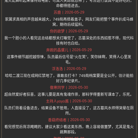
鬼火乱舞听起来像特效电影，可真人失踪就恐怖了，考古这行饭真不是好吃的，
命都得搭进去。
2026-05-29
苏鹿
家属求真相的声音越来越大，749局再捂着盖子，网友们能把整个事件扒成马蜂
窝，期待后续猛料。
2026-05-29
你的欲梦
我一个胆小的人看完这总结都想关灯睡觉了，古墓深处的东西招惹不得，现代科
技有时也白给。
2026-05-29
奔跑的晶骡儿
这事件细节越挖越惊悚，队员最后信号是“火在笑”，笑你妹啊，笑得人心里发
毛。
2026-05-29
浮洛洛
哈哈二渡江现在成网红禁地了，谁敢去打卡？749局档案要是全公开，估计能拍
好几季纪录片。
2026-05-30
傲寒同学
超自然爱好者狂喜，这事儿要是真有鬼魂作祟，那科学得重新写课本了，乐死。
2026-05-30
主持人yoyo酱
队员们背着设备进去，结果设备不管用，人直接没了，这古墓风水师得哭晕在厕
所。
2026-05-30
香菇终结者
看完感觉后背凉飕飕的，建议大家少看这类东西，晚上容易做噩梦，尤其是鬼火
跳舞那段。