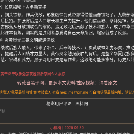
辛 长尾揭秘上古争霸真相
神，铜头铁额、作兵伐敌，形象凶悍到黄帝都得借他画像镇场子。九黎部
帝后接招。扩张背后是人口增长和生产力提升，他们信巫教、杂拜鬼神，
上古部落从分散到联合的缩影，蚩尤败北后贡献了技术和族人，成了中华
远比课本有趣，幽默的是胜利者总爱说自己天命所归，输家就成了反派。
响 炎黄蚩尤三祖文明起源深挖
黎战败后族人融入，带来了冶金、兵器等技术，让炎黄联盟如虎添翼，推
号，提醒后人团结才力量大。黄帝炎帝勉强获胜的背后，是整个华夏民族
智慧、农耕和武力。黑子网用户要是写作业，这段绝对能多拿分，历史八
惹
黄帝
炎帝
联手勉强获胜
背后原因令人震惊
转载自黑子网，更多本文资料/独家视频：请看原文
送“我要最新网址”到本站官方邮箱 heizi.me@pm.me 可自动获得最新网址。
精彩用户评论 - 黑料网
2026-06-30
小楠楠