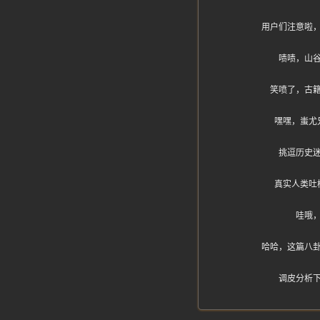
用户们注意啦
啧啧，山
笑喷了，古
嘿嘿，蚩尤
挑逗历史
真实人类吐
哇哦
哈哈，这篇八
调皮分析