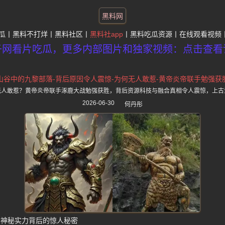
黑料网
瓜
黑料不打烊
黑料社区
黑料社app
黑料吃瓜资源
在线观看视频
子网看片吃瓜，更多内部图片和独家视频：点击查看
山谷中的九黎部落-背后原因令人震惊-为何无人敢惹-黄帝炎帝联手勉强获
无人敢惹？黄帝炎帝联手涿鹿大战勉强获胜，背后资源科技与融合真相令人震惊，上古
2026-06-30
何丹彤
 神秘实力背后的惊人秘密