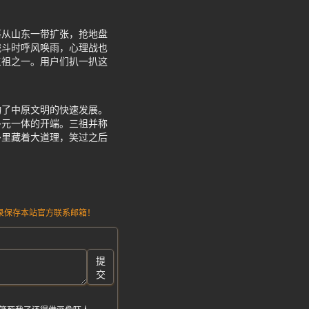
落从山东一带扩张，抢地盘
战斗时呼风唤雨，心理战也
三祖之一。用户们扒一扒这
动了中原文明的快速发展。
多元一体的开端。三祖并称
卦里藏着大道理，笑过之后
请记录保存本站官方联系邮箱！
提
交