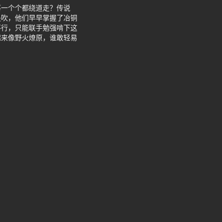
落一个个都绕道走？传说
是吹，他们早早掌握了冶铜
不行，只能联手勉强啃下这
起来像野火燎原，谁敢轻易