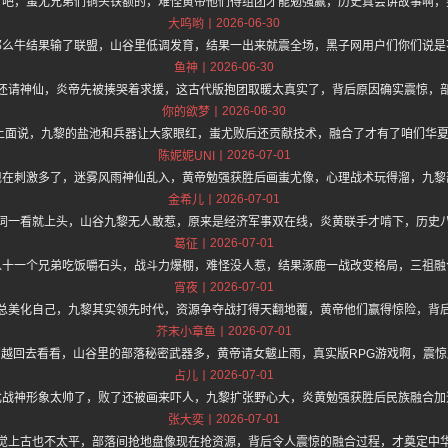
了吧，蚩尤兄弟们铜头铁额的，难怪黄帝他们得组团才能勉强赢，历史真会讲故事啊，
2026-06-30
大呜哟
那么牛结果输了联盟，山谷里低调发育，结果一出来就震全场，黑子网用户们你们说是
2026-06-30
鱼神
还请神仙，炎帝先被揍哭着求援，这古代版抱团取暖太真实了，背后原因确实震惊，
2026-06-30
你的欲梦
/hz.one 上面说，九黎的盐池和兵器让大家眼红，蚩尤败后还贡献技术，融合了才有了咱们
2026-07-01
陈妮妮UNI
现在刺激多了，迷雾风雨神仙乱入，黄帝勉强获胜后画蚩尤像，心理战术玩得溜，九黎
2026-07-01
金希儿
词一看就上头，山谷九黎无人敢惹，原来是经济军事双在线，炎黄联手才啃下，历史
2026-07-01
葛征
八十一个兄弟吃饭嚼石头，战斗力爆棚，难怪没人惹，结果涿鹿一战改变格局，三祖融
2026-07-01
宵夜
总美化自己，九黎其实领先时代，资源争夺战打得天翻地覆，黄帝他们赢得惊险，背
2026-07-01
芥末小章鱼
越回去看看，山谷里的部落秘密武器多，黄帝请女魃止雨，真实版RPG游戏啊，震
2026-07-01
占儿
尤战神形象太帅了，败了还被画来吓人，九黎扩张野心大，炎黄勉强获胜后民族融合加
2026-07-01
张大奕
觉上古也不太平，部落间抢地盘像现在抢资源，背后令人震惊的融合过程，才奠定中