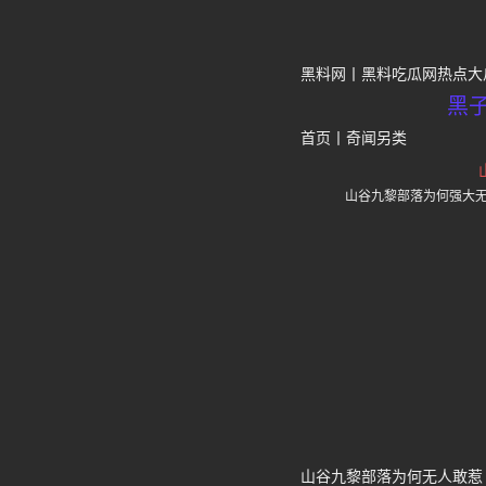
黑料网
黑料吃瓜网热点大
黑
首页
丨
奇闻另类
山谷九黎部落为何强大
山谷九黎部落为何无人敢惹