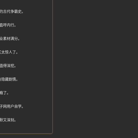
的古代争霸史。
直呼内行。
业素材满分。
实太惊人了。
值得深挖。
有隐藏剧情。
瘾了。
子网用户自学。
默又深刻。