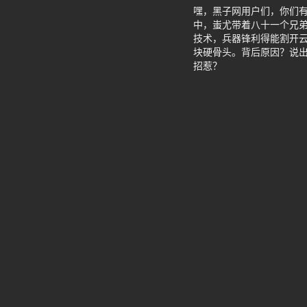
嘿，黑子网用户们，你们
中，蚩尤带着八十一个兄
技术，兵器锋利得能割开
块硬骨头。背后原因？说
招惹？