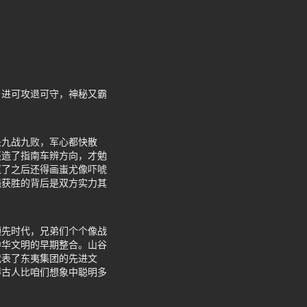
，进可攻退可守，神秘又霸
头九战九败，军心都快散
还造了指南车辨方向，才勉
赢了之后还得画蚩尤像吓唬
强获胜的背后是双方实力其
领先时代，兄弟们个个像战
中华文明的早期整合。山谷
代表了东夷集团的先进文
得古人比咱们想象中聪明多