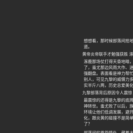
想想看，那时候部落间抢
道。
黄帝炎帝联手才勉强获胜 
涿鹿那场仗打得天昏地暗
了，蚩尤那边风雨大作、
强翻盘。表面看是神力帮
别人，可见九黎的威慑力
实半斤八两，历史总爱美
九黎部落背后原因令人震惊
最震惊的还得是九黎的底
神转世。蚩尤败了以后，
环境让他们低调发展，避
化，跟炎黄的碰撞不是简
了？
部落间的恩怨情仇，藏着