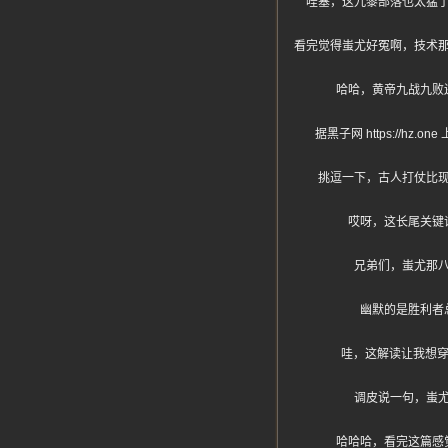
哇塞，这九黎部落也太猛
看完觉得蚩尤好冤啊，技术
哈哈，黄帝九战九败
据黑子网 https:/
挑逗一下，古人打仗比
哎呀，这长尾关键
兄弟们，蚩尤那
幽默的是胜利者
哇，这解读让我想穿
调皮说一句，蚩
哈哈哈，看完这篇感