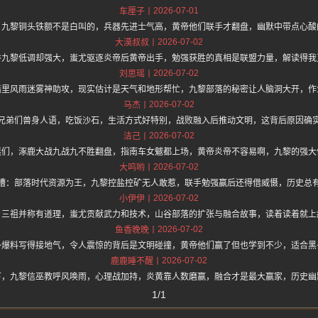
2026-07-01
车厘子
，九黎铜头铁额不是白叫的，兵器先进士气高，黄帝他们联手才翻盘，幽默中带点心酸
2026-07-02
大漠叔叔
谷九黎低调却强大，蚩尤驱逐炎帝后黄帝出手，勉强获胜的真相是联盟力量，解读得我
2026-07-02
刘思瑶
籍里风雨迷雾神助攻，现实估计是天气和地形帮忙，九黎部落的秘密让人脑洞大开，作
2026-07-02
马杰
兄弟们兽身人语，吃饭沙石，生活方式好特别，战败融入后推动文明，这背后原因确
2026-07-02
洁己
迷们，涿鹿大战九战九不胜翻盘，指南车女魃都上场，黄帝炎帝不容易啊，九黎的强大
2026-07-02
大呜哟
槽：部落时代资源为王，九黎控盐控矿无人敢惹，联手勉强赢后还得借威慑，历史总
2026-07-02
小伊伊
，三祖并称有道理，蚩尤贡献武力和技术，山谷部落的扩张与融合故事，读着读着就上
2026-07-02
鱼香晚晚
卦爆料写得接地气，令人震惊的背后是文明碰撞，黄帝他们赢了但也学到不少，适合黑
2026-07-02
鹿鹿睡不醒
下，九黎信巫教呼风唤雨，心理战加持，炎黄靠人数磨赢，融合才是最大赢家，历史幽
1/1