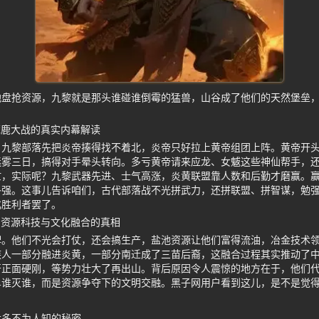
地盘抢资源，九黎就是那头谁碰谁倒霉的猛兽，山谷成了他们的天然堡垒
涿鹿大战的真实内幕解读
，九黎部落先把炎帝揍得找不着北，炎帝只好拉上黄帝组团上阵。黄帝开
迷雾三日，搞得对手晕头转向。多亏黄帝请来应龙、女魃这些神仙帮手，
忙，实际呢？九黎武器先进、士气高涨，炎黄联盟靠人数和后勤才磨赢。
多强。这事儿告诉咱们，古代部落战不光拼武力，还拼联盟、拼智谋，勉
化胜利者罢了。
 资源科技与文化融合的真相
牌。他们不光会打仗，还会搞生产，盐池资源让他们富得流油，冶金技术
族人一部分融进炎黄，一部分南迁成了三苗后裔，这融合过程其实推动了
开正面硬刚，等势力壮大了再出山。背后原因令人震惊的地方在于，他们
单谁灭谁，而是资源争夺下的文明交融。黑子网用户看到这儿，是不是觉
太多不为人知的秘密。