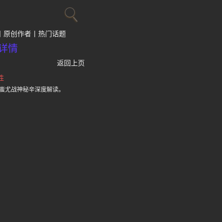
原创作者
热门话题
详情
返回上页
胜
蚩尤战神秘辛深度解读。