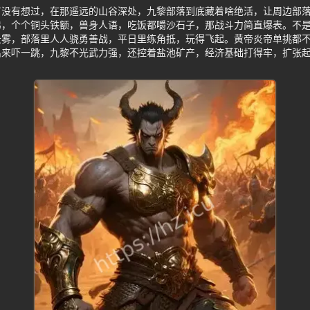
有没有想过，在那遥远的山谷深处，九黎部落到底藏着啥绝活，让周边部
弟，个个铜头铁额，兽身人语，吃饭都嚼沙石子，那战斗力简直爆表。不
云雾，部落里人人骁勇善战，平日里练角抵，玩得飞起。黄帝炎帝单挑都
出来吓一跳，九黎不光武力强，还控着盐池矿产，经济基础打得牢，扩张