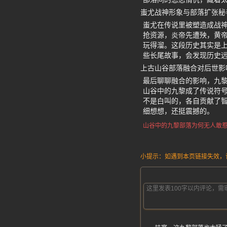
蚩尤战神形象与部落扩张秘
蚩尤在传说里被塑造成战
抢资源，炎帝先遭殃，黄
玩得溜。这段历史其实是
些长尾故事，会发现历史
上古山谷部落融合对后世影
最后聊聊融合的影响，九
山谷中的九黎成了传说符
不是白叫的，各自贡献了
细想想，还挺震撼的。
山谷中的九黎部落
为何无人敢
小提示：如遇到本页链接失效，请发