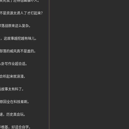
笑死我了还得借画像吓人。
不是资源太诱人了才打起来？
部落战原来这么复杂。
华夏，这故事越挖越有味儿。
部落的威风真不是盖的。
八卦写作业超合适。
合听起来就浪漫。
后故事太有料了。
惊原因全在科技差距。
速，历史真会玩。
华根基，好适合自学。