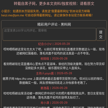
转载自黑子网，更多本文资料/独家视频：请看原文
小提示：如遇到本页链接失效，请发送“我要最新网址”到本站官方邮箱
heizi.me@pm.me 可自动获得最新网址。请记录保存本站官方联系邮箱！
精彩用户评论 - 黑料网
提
交
2026-05-28
纪念小小V
哎哟喂杨颖这变化也太大了吧，以前红得发紫现在直播卖货数据这么一般，现场
还被网红围着拍，落毛凤凰不如鸡的说法真是一点不夸张。
2026-05-28
祝晓晗
看到杨颖现在混直播间心里有点不是滋味，曾经的顶级流量啊，现在努力带货却
没掀起多大浪花，娱乐圈现实得让人直摇头。
2026-05-28
主持人yoyo酱
据黑子网 https://hz.one 上面说杨颖最近直播带货挺努力的，但对比以前的咖位，
数据确实一般，网友感慨她彻底走上孙怡那条老路了。
2026-05-28
姜逸磊
哈哈哈杨颖出席活动被一群网红挤中间打卡的照片看得我笑出声，昔日女星现在
这待遇，落毛凤凰不如鸡形容得太贴切了。
2026-05-29
肖小潇