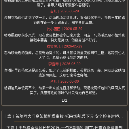
杨颖直播卖货穿高定还被设计师吐槽，这操作真是又心酸又好笑。顶级流量光环
没了，靠带货翻身可没那么容易呀。
2026-05-29
占儿
没想到杨颖也走到了这一步，活动现场网红扎堆，直播转化平平，孙怡当年的路
她现在正一步步跟着走，圈里变化真快。
2026-05-29
姜小团团
啧啧杨颖以前多风光，现在卖货数据被拿出来对比，网友一句落毛凤凰不如鸡直
接戳中要害，努力是努力，但翻身战不好打。
2026-05-29
猫猫桃儿
看杨颖最近的新闻，总觉得她挺拼的，可从顶级流量变成网红主播，这跨度也太
大了点，希望她能找到新方向吧。
2026-05-30
李雪琴
直播间里的杨颖还是那么美，但少了以前的排面，带货效果一般，网友热议她彻
底沦为网红，这现实来得太突然。
2026-05-30
占儿
杨颖这几年低调不少，结果一出来就是直播和活动，现场被网红包围的画面太真
实了，凤凰落毛的滋味估计只有她自己知道。
1/1
首尔西大门高架桥坍塌事故-拆除切割后下沉-安全检查时桥体垮塌致3死3伤
王鹤棣全网掉粉超20万-一句不舒服引翻车-代言直播遭抵制