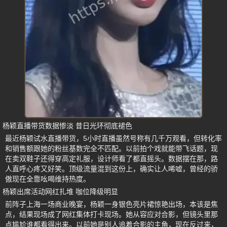
杨颖直播带货数据惨淡 昔日光环彻底褪色
最近杨颖试水直播带货，5小时直播虽然号称有几千万观看，但转化率
和销售额跟她的粉丝基数完全不匹配。以前拍个戏就能带飞话题，现
在卖双鞋子还得穿高定礼服，设计师看了都直摇头。数据摆在那，路
人直呼心疼又好笑。顶级流量混到这份上，确实让人唏嘘，曾经的骄
傲现在全靠吆喝维持热度。
杨颖出席活动网红扎堆 咖位降级明显
前阵子上海一场商业晚宴，杨颖一身银色亮片裙惊艳出场，本该是焦
点，结果现场成了网红集体打卡现场。她从容应对合影，但镜头里那
点尴尬谁都看得出来。以前她是别人追着合影的主角，现在反过来，