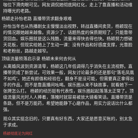
咖位下滑肉眼可见。网友调侃她彻底网红化，走上了靠直播和活动维
持曝光的老路。
杨颖走孙怡老路 直播带货求翻身艰难
孙怡当年也从热播剧女主慢慢淡出视野，转战直播间卖货，杨颖现在
的情况跟她越来越像。资源少了、话题热度的保质期短了，只能靠带
货回血。娱乐圈就是这么残酷，流量来得快去得也快。杨颖努力想破
天花板，但现实给她上了生动一课：没有作品和好感度支撑，光靠脸
和老粉丝，路越走越窄。
顶级流量陨落启示录 杨颖未来何去何从
从离婚风波到资源清零，杨颖这几年低调得几乎消失在主流视野。直
播带货成了新尝试，可效果一般，网友讨论最多的还是那句“落毛凤凰
不如鸡”。她还有颜值和经验在，翻身不是没可能，但需要真正拿得出
手的作品，而不是靠直播间吆喝。娱乐圈从来不缺故事，就看她下一
张牌怎么打。 杨颖的经历挺有代表性，娱乐圈起起落落太正常了。顶
级流量风光时人人捧着，落魄时就容易被放大镜看笑话。直播带货是
条路，但不是万能药，希望她能静下心磨作品，用实力说话比什么都
强。
观众其实挺念旧的，只要真有好东西，大家还是愿意买账的，别太急
于求成。
杨颖彻底沦为网红