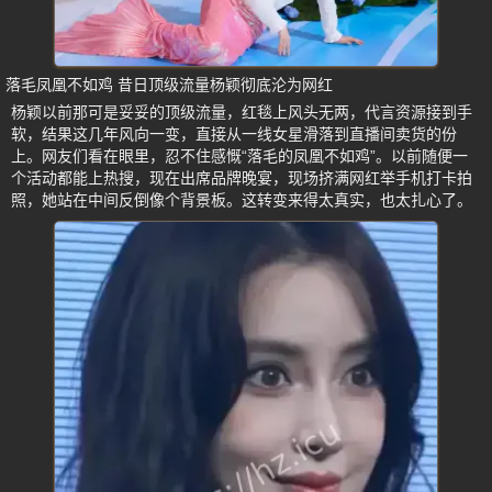
落毛凤凰不如鸡 昔日顶级流量杨颖彻底沦为网红
杨颖以前那可是妥妥的顶级流量，红毯上风头无两，代言资源接到手
软，结果这几年风向一变，直接从一线女星滑落到直播间卖货的份
上。网友们看在眼里，忍不住感慨“落毛的凤凰不如鸡”。以前随便一
个活动都能上热搜，现在出席品牌晚宴，现场挤满网红举手机打卡拍
照，她站在中间反倒像个背景板。这转变来得太真实，也太扎心了。