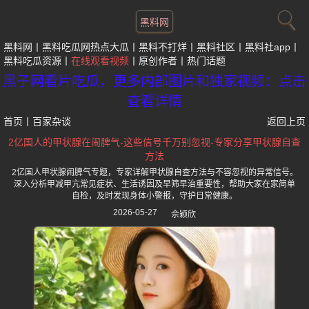
黑料网
黑料网
黑料吃瓜网热点大瓜
黑料不打烊
黑料社区
黑料社app
黑料吃瓜资源
在线观看视频
原创作者
热门话题
黑子网看片吃瓜，更多内部图片和独家视频：点击
查看详情
首页
丨
百家杂谈
返回上页
2亿国人的甲状腺在闹脾气-这些信号千万别忽视-专家分享甲状腺自查
方法
2亿国人甲状腺闹脾气专题，专家详解甲状腺自查方法与不容忽视的异常信号。
深入分析甲减甲亢常见症状、生活诱因及早筛早治重要性，帮助大家在家简单
自检，及时发现身体小警报，守护日常健康。
2026-05-27
佘颖欣