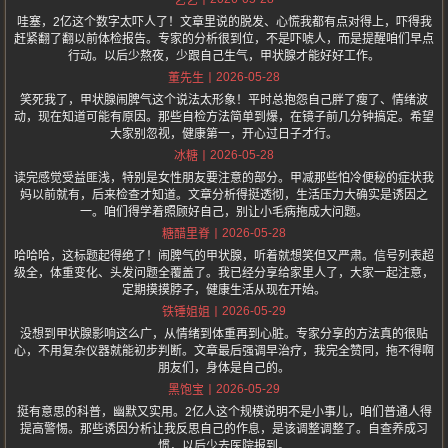
艺艺
哇塞，2亿这个数字太吓人了！文章里说的脱发、心慌我都有点对得上，吓得我
赶紧翻了翻以前体检报告。专家的分析很到位，不是吓唬人，而是提醒咱们早点
行动。以后少熬夜，少跟自己生气，甲状腺才能好好工作。
2026-05-28
董先生
笑死我了，甲状腺闹脾气这个说法太形象！平时总抱怨自己胖了瘦了、情绪波
动，现在知道可能有原因。那些自检方法简单到爆，在镜子前几分钟搞定。希望
大家别忽视，健康第一，开心过日子才行。
2026-05-28
冰糖
读完感觉受益匪浅，特别是女性朋友要注意的部分。甲减那些怕冷便秘的症状我
妈以前就有，后来检查才知道。文章分析得挺透彻，生活压力大确实是诱因之
一。咱们得学着照顾好自己，别让小毛病拖成大问题。
2026-05-28
糖醋里脊
哈哈哈，这标题起得绝了！闹脾气的甲状腺，听着就想笑但又严肃。信号列表超
级全，体重变化、头发问题全覆盖了。我已经分享给家里人了，大家一起注意，
定期摸摸脖子，健康生活从现在开始。
2026-05-29
铁锤姐姐
没想到甲状腺影响这么广，从情绪到体重再到心脏。专家分享的方法真的很贴
心，不用复杂仪器就能初步判断。文章最后强调早治疗，我完全赞同，拖不得啊
朋友们，身体是自己的。
2026-05-29
黑饱宝
挺有意思的科普，幽默又实用。2亿人这个规模说明不是小事儿，咱们普通人得
提高警惕。那些诱因分析让我反思自己的作息，是该调整调整了。自查养成习
惯，以后少去医院报到。