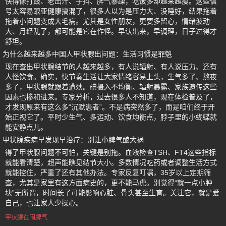
快得像打鼓、老出汗、手抖、脾气暴躁，吃饭多却越来越瘦。这些信
号太容易跟亚健康搞混了，很多人以为是压力大、没睡好，结果拖着
拖着小问题变成大毛病。尤其是女性朋友，更要多留心，情绪波动
大、月经乱了，都可能是它在作怪。早认出来，早调理，日子过得才
舒坦。
为什么越来越多中国人甲状腺出问题：生活习惯是罪魁
现在查出甲状腺结节的人越来越多，有人说辐射、有人说压力、还有
人怪饮食。确实，快节奏生活让大家情绪容易上头，生气多了、熬夜
多了，甲状腺就跟着遭殃。碘摄入不均衡、辐射暴露、家族遗传这些
因素也掺和进来。专家分析，过去很多人不知道，现在体检普及了，
才发现原来有这么多“沉默患者”。不是病突然多了，而是咱们终于开
始正视它了。平时少生气、多运动、饮食均衡点，脖子里的小蝴蝶就
能安静点儿。
甲状腺疾病早发现早治疗：别让小脾气酿大祸
得了甲状腺问题不可怕，关键是别拖。血液检查TSH、FT4这些指标
就能看清楚，超声能瞧见结节大小。多数情况吃药或者调整生活方式
就能控住，严重了还有其他办法。专家反复叮嘱，35岁以上定期筛
查，尤其是家里有这方面病史的，更不能马虎。别觉得“就一点小肿
块”无所谓，时间长了可能影响心脏、骨头甚至生育。关注它，就是爱
自己，也让家人少操心。
甲状腺在闹脾气