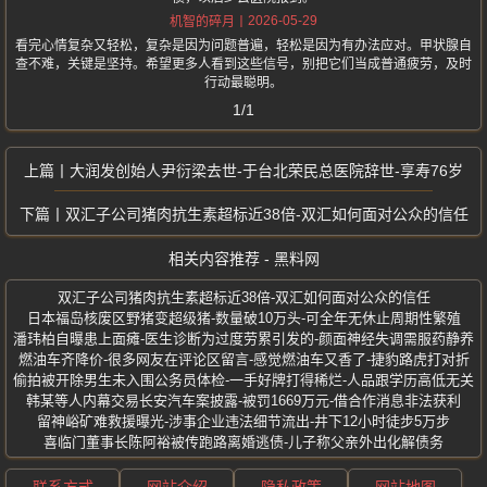
2026-05-29
机智的碎月
看完心情复杂又轻松，复杂是因为问题普遍，轻松是因为有办法应对。甲状腺自
查不难，关键是坚持。希望更多人看到这些信号，别把它们当成普通疲劳，及时
行动最聪明。
1/1
大润发创始人尹衍梁去世-于台北荣民总医院辞世-享寿76岁
双汇子公司猪肉抗生素超标近38倍-双汇如何面对公众的信任
相关内容推荐 - 黑料网
双汇子公司猪肉抗生素超标近38倍-双汇如何面对公众的信任
日本福岛核废区野猪变超级猪-数量破10万头-可全年无休止周期性繁殖
潘玮柏自曝患上面瘫-医生诊断为过度劳累引发的-颜面神经失调需服药静养
燃油车齐降价-很多网友在评论区留言-感觉燃油车又香了-捷豹路虎打对折
偷拍被开除男生未入围公务员体检-一手好牌打得稀烂-人品跟学历高低无关
韩某等人内幕交易长安汽车案披露-被罚1669万元-借合作消息非法获利
留神峪矿难救援曝光-涉事企业违法细节流出-井下12小时徒步5万步
喜临门董事长陈阿裕被传跑路离婚逃债-儿子称父亲外出化解债务