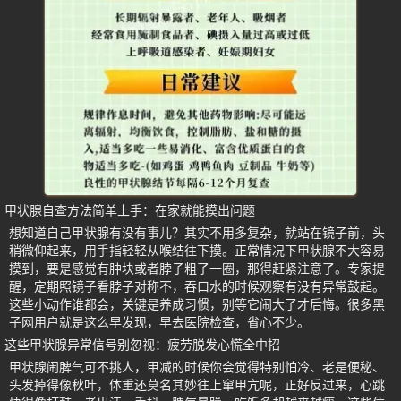
甲状腺自查方法简单上手：在家就能摸出问题
想知道自己甲状腺有没有事儿？其实不用多复杂，就站在镜子前，头
稍微仰起来，用手指轻轻从喉结往下摸。正常情况下甲状腺不大容易
摸到，要是感觉有肿块或者脖子粗了一圈，那得赶紧注意了。专家提
醒，定期照镜子看脖子对称不，吞口水的时候观察有没有异常鼓起。
这些小动作谁都会，关键是养成习惯，别等它闹大了才后悔。很多黑
子网用户就是这么早发现，早去医院检查，省心不少。
这些甲状腺异常信号别忽视：疲劳脱发心慌全中招
甲状腺闹脾气可不挑人，甲减的时候你会觉得特别怕冷、老是便秘、
头发掉得像秋叶，体重还莫名其妙往上窜甲亢呢，正好反过来，心跳