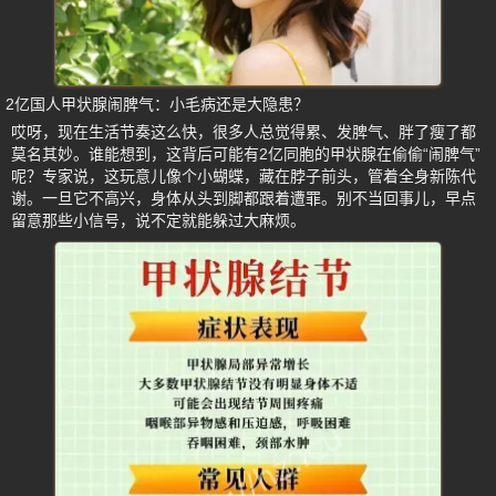
2亿国人甲状腺闹脾气：小毛病还是大隐患？
哎呀，现在生活节奏这么快，很多人总觉得累、发脾气、胖了瘦了都
莫名其妙。谁能想到，这背后可能有2亿同胞的甲状腺在偷偷“闹脾气”
呢？专家说，这玩意儿像个小蝴蝶，藏在脖子前头，管着全身新陈代
谢。一旦它不高兴，身体从头到脚都跟着遭罪。别不当回事儿，早点
留意那些小信号，说不定就能躲过大麻烦。