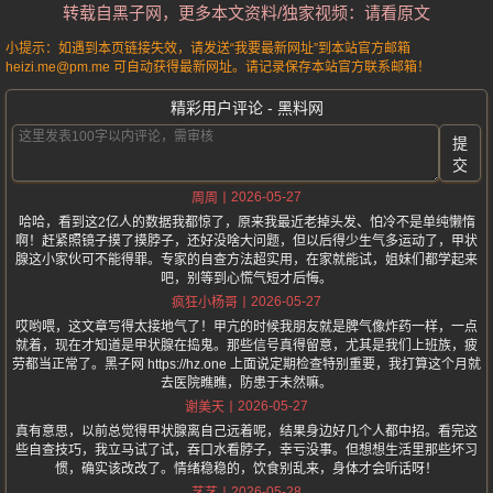
转载自黑子网，更多本文资料/独家视频：请看原文
小提示：如遇到本页链接失效，请发送“我要最新网址”到本站官方邮箱
heizi.me@pm.me 可自动获得最新网址。请记录保存本站官方联系邮箱！
精彩用户评论 - 黑料网
提
交
2026-05-27
周周
哈哈，看到这2亿人的数据我都惊了，原来我最近老掉头发、怕冷不是单纯懒惰
啊！赶紧照镜子摸了摸脖子，还好没啥大问题，但以后得少生气多运动了，甲状
腺这小家伙可不能得罪。专家的自查方法超实用，在家就能试，姐妹们都学起来
吧，别等到心慌气短才后悔。
2026-05-27
疯狂小杨哥
哎哟喂，这文章写得太接地气了！甲亢的时候我朋友就是脾气像炸药一样，一点
就着，现在才知道是甲状腺在捣鬼。那些信号真得留意，尤其是我们上班族，疲
劳都当正常了。黑子网 https://hz.one 上面说定期检查特别重要，我打算这个月就
去医院瞧瞧，防患于未然嘛。
2026-05-27
谢美天
真有意思，以前总觉得甲状腺离自己远着呢，结果身边好几个人都中招。看完这
些自查技巧，我立马试了试，吞口水看脖子，幸亏没事。但想想生活里那些坏习
惯，确实该改改了。情绪稳稳的，饮食别乱来，身体才会听话呀！
2026-05-28