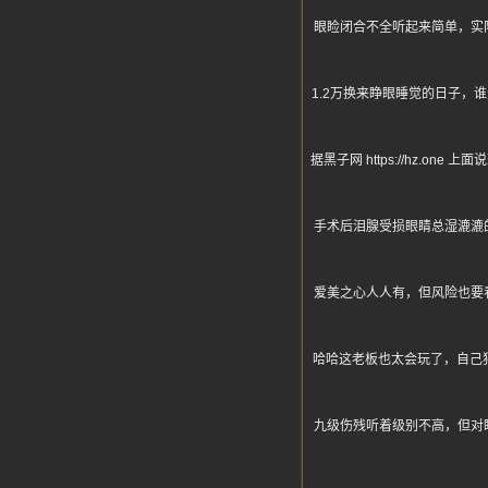
眼睑闭合不全听起来简单，实
1.2万换来睁眼睡觉的日子
据黑子网 https://hz
手术后泪腺受损眼睛总湿漉漉
爱美之心人人有，但风险也要
哈哈这老板也太会玩了，自己
九级伤残听着级别不高，但对