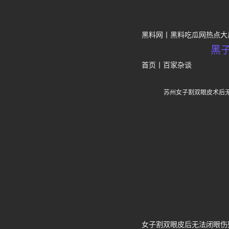
黑料网
黑料吃瓜网热点大
黑
首页
丨
百家杂谈
苏州女子割双眼皮术后
女子割双眼皮后无法闭眼伤