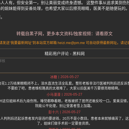
人人有，但安全第一，别让美丽变成终身遗憾。 这整件事从追求美到伤
伤的姐妹能得到妥善处理，也希望大家以后擦亮眼睛，医美不是随便玩的
要。
转载自黑子网，更多本文资料/独家视频：请看原文
送“我要最新网址”到本站官方邮箱 heizi.me@pm.me 可自动获得最新网址。
精彩用户评论 - 黑料网
2026-05-27
冰糖
花1.2万结果眼睛闭不上，泪水直流生活全乱套。整形老板非法行医被判刑后还反诉
不要脸了吧，患者维权路真的太艰难了，大家以后医美千万要擦亮眼睛啊。
2026-05-27
小马漫漫
州这位姐妹术后九级伤残，睡觉都睁着眼，老板被抓了居然还敢反咬一口。爱美没错
院能公平处理，别让受害者雪上加霜。
2026-05-27
彭十六
人判刑后还起诉患者发内容违约要退钱，20万不是小数目。患者本来就够痛苦了，
了，姐妹们做手术前一定要查资质。