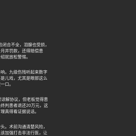
睑闭合不全，泪腺也受损，
个月并罚款，还得赔偿患
介绍就放松警惕。
影响。九级伤残听起来数字
不是儿戏，尤其是眼部这么
咬一口。
过谅解协议，但老板觉得患
终判患者退还20万元，这
有理真得看证据说话。
昏头。术前沟通清楚风险，
也该加强打击非法行医，让