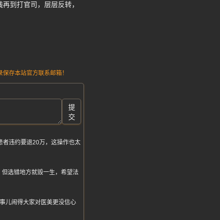
残再到打官司，层层反转，
。
请记录保存本站官方联系邮箱！
提
交
患者违约要退20万，这操作也太
，但选错地方就毁一生，希望法
这事儿闹得大家对医美更没信心