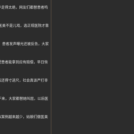
步走得太绝，网友们都替患者鸣
医美不是儿戏，选正规医院才靠
案例，患者发声曝光还被反告，大家
望患者能拿到应有赔偿，早日恢
板还得寸进尺，社会真该严打非
下来，大家都替她叫屈，以后医
似案例越来越少，姑娘们做医美