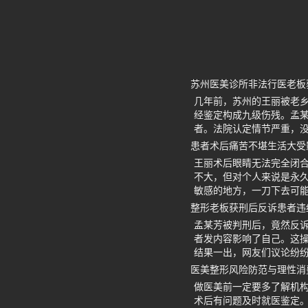
苏州医美诊所非法行医老板
几年前，苏州的王丽被老乡
经鉴定构成九级伤残。孟
者。法院认定情节严重，
患者术后痛苦不堪生活大受
王丽术后眼睛无法完全闭
不大，但对个人来说是永
敏感的地方，一刀下去可
整形老板获刑后反诉患者违
孟某芳被判刑后，竟然反诉
者发内容影响了自己。这操
结果一出，网友们议论纷
医美整形风险防范与理性消
做医美前一定要多了解机
术后有问题及时就医鉴定