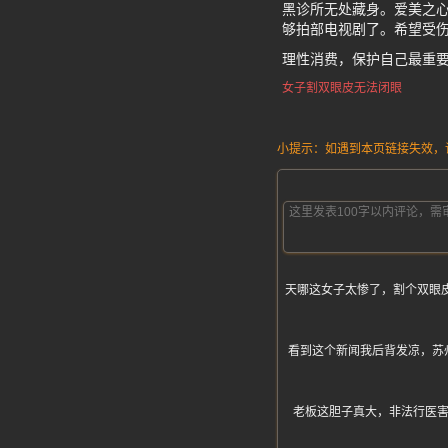
黑诊所无处藏身。爱美之心
够拍部电视剧了。希望受
理性消费，保护自己最重
女子割双眼皮无法闭眼
小提示：如遇到本页链接失效，请发
天哪这女子太惨了，割个双眼皮
看到这个新闻我后背发凉，苏
老板这胆子真大，非法行医害