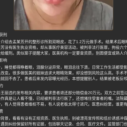
获刑
介绍去孟某芳开的整形诊所割双眼皮，花了1.2万元做手术。结果术后眼
某芳没有医生执业资格，却从事医疗美容活动，被判非法行医罪，拘役六
没给缓刑。类似案子提醒大家，医美机构一定要查资质，别图便宜或熟人
影响
合，睡觉都得睁着眼，泪腺分泌异常，眼泪总往下滴，日常工作生活都受
久改变。很多做医美的姐妹追求大眼睛效果，却没想到风险这么高。手术
能就回不去了。患者后来发内容曝光经历，本想提醒别人，结果被老板反
约
王丽违约发布相关内容，要求患者退还部分赔偿金20万元。双方之前签
作真是让人看不懂，已经被判非法行医了，还想堵住受害者的嘴。法院最
纷，有人觉得患者维权不易，有人说老板太得寸进尺。医患纠纷里，谁更
费
构背景，看看有没有正规资质、医生执照，别被漂亮宣传照和低价诱惑冲
。遇到纠纷保留好所有证据，包括聊天记录、合同、医疗文件。监管部门