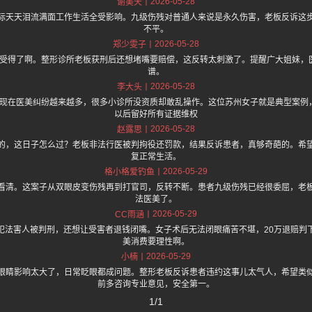
2026-05-28
谢美天
际天天泪流满面工作生活全受影响。九级伤残对普通人来说是永久伤害，老板反诉这
不平。
2026-05-28
郑少雯子
，谁受得了啊。整形诊所老板获刑后还想堵嘴要赔偿，这反转太刺激了。提醒广大姐妹，
谱。
2026-05-28
李大头
.one 上面说现在医美纠纷越来越多，很多小诊所没资质却敢乱操作。这位苏州女子就是典型
以后留好所有证据维权
2026-05-28
赵露思
的，这日子怎么过？老板非法行医被判拘役还罚款，结果反诉患者，真够奇葩的。希
复正常生活。
2026-05-29
格小格爱钓鱼
看清。这案子从双眼皮变伤残再到打官司，反转不断。患者九级伤残已经很委屈，老
法医美了。
2026-05-29
CC雨涵
犯法害人被判刑，还想让受害者退钱闭嘴。女子术后无法闭眼痛苦不堪，20万退赔判
美消费要理性啊。
2026-05-29
小楠
眼睛影响太大了，日常眨眼都成问题。整形老板反诉患者违约这事儿太气人，希望类
前多咨询专业意见，安全第一。
1/1