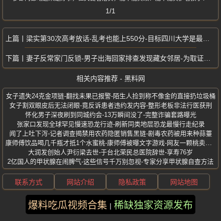
1/1
梁实第30次高考放话-乱考也能上550分-目标四川大学是最后一次参加
妻子反常家门反锁-男子出海回家排查发现藏女邻居-为取证报假警被罚千元
相关内容推荐 - 黑料网
女子遗失24克金项链-翻找未果已报警-陌生人捡到称不像金的直接扔垃圾桶
女子割双眼皮后无法闭眼-竟反诉患者违约发内容-整形老板非法行医获刑
怀化男子深夜刷到同城约会-13万瞬间没了-完整诈骗套路曝光
张家口发现全球罕见慢速恐龙行迹-刷新同类地层恐龙最慢行走纪录
闻了上吐下泻-记者调查揭禁用农药隐匿销售黑链-剧毒农药被用来种蒜薹
康师傅饮品喝几千瓶才抵1个水蜜桃-康师傅被曝文字游戏-网友一颗桃卖一年
大润发创始人尹衍梁去世-于台北荣民总医院辞世-享寿76岁
2亿国人的甲状腺在闹脾气-这些信号千万别忽视-专家分享甲状腺自查方法
联系方式
网站介绍
隐私政策
网站地图
爆料吃瓜视频合集
稀缺独家资源发布
版权所有 ©2025 黑料网 保留所有权利