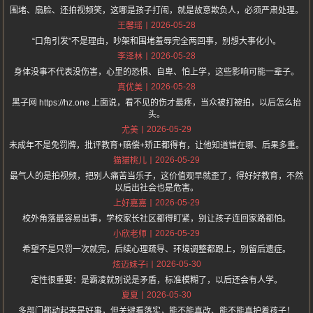
围堵、扇脸、还拍视频笑，这哪是孩子打闹，就是故意欺负人，必须严肃处理。
2026-05-28
王馨瑶
“口角引发”不是理由，吵架和围堵羞辱完全两回事，别想大事化小。
2026-05-28
李泽林
身体没事不代表没伤害，心里的恐惧、自卑、怕上学，这些影响可能一辈子。
2026-05-28
真优美
黑子网 https://hz.one 上面说，看不见的伤才最疼，当众被打被拍，以后怎么抬
头。
2026-05-29
尤美
未成年不是免罚牌，批评教育+赔偿+矫正都得有，让他知道错在哪、后果多重。
2026-05-29
猫猫桃儿
最气人的是拍视频，把别人痛苦当乐子，这价值观早就歪了，得好好教育，不然
以后出社会也是危害。
2026-05-29
上好嘉嘉
校外角落最容易出事，学校家长社区都得盯紧，别让孩子连回家路都怕。
2026-05-29
小欣老师
希望不是只罚一次就完，后续心理疏导、环境调整都跟上，别留后遗症。
2026-05-30
炫迈妹子i
定性很重要：是霸凌就别说是矛盾，标准模糊了，以后还会有人学。
2026-05-30
夏夏
多部门都动起来是好事，但关键看落实，能不能真改、能不能真护着孩子！