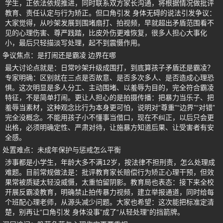
学生，正依法依规推进，同时联系双方家长沟通，将根据情况做批评
教育、责任认定与行为矫正。但口角引发 身体无碍的说法引发争议：
大家觉得，从吵架发展到围堵扇打、拍视频，早就超出矛盾范围看不
见的心理伤害、尊严践踏，比皮外伤更难恢复，很多人担心大事化
小，最后只轻描淡写处理，起不到震慑作用。
争议焦点：是打闹还是霸凌 边界在哪
最大讨论点就是：日常吵架升级成围打，到底算孩子矛盾还是霸凌？
专家明确：区别就在三点是否故意、是否多次多人、是否造成心理恐
惧。这次明显是多人分工、主动围堵、以羞辱为目的，完全符合霸凌
特征，不是简单打闹。更让人担心的是拍摄传播：把暴力当乐子、把
羞辱当素材，这种观念比行为本身更可怕，说明对“尊重”“边界”“对错”
完全没概念。不能用孩子小不懂事当借口，现在不纠正，以后只会更
出格，必须明确定性、严肃对待，让施暴方知道后果、让受害者有安
全感。
处置难点：未成年保护与惩戒怎么平衡
涉事都是小学生，年龄大多不满12岁，按法律不担刑责，怎么处理成
难题。目前常规做法是：批评教育家长赔偿行为矫正心理干预，但效
果常被质疑太轻没威慑，太重怕留阴影。教育局也表态：接下来全校
开展反霸凌教育，明确禁止拍传暴力视频，建立举报通道，同时给每
个班配心理老师，从源头减少问题。大家也希望：这次能把标准定清
楚，别再让“口角引发 身体没事”成了“从轻处理”的挡箭牌。