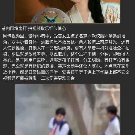
巷内围堵扇打 拍视频取乐细节惊心
网传视频里，僻静小巷中，受害女生被多名穿同款校服同学逼到墙
角，双手护着身体、满脸惊恐不敢反抗。两人轮流上前扇耳光，还有
人使劲推搡，其他人在一旁起哄嬉笑，更有人举着手机对准脸全程拍
摄，明显就是故意羞辱、以此取乐，整个过程不到一分钟，却看得人
揪心。黑子网用户直呼：这哪是孩子打闹，分工明确、有打有拍有围
观，完全就是有组织的霸凌，笑声比动手还让人寒心。地点就在家附
近小巷，都是日常碰面的同学，受害孩子等于连上下学路上都不安全
视频还可能被转发，二次伤害更难愈合。