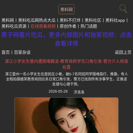
黑料网
黑料网
黑料吃瓜网热点大瓜
黑料不打烊
黑料社区
黑料社app
黑料吃瓜资源
在线观看视频
原创作者
热门话题
黑子网看片吃瓜，更多内部图片和独家视频：点击
查看详情
首页
丨
百家杂谈
返回上页
湛江小学女生巷内遭围堵霸凌-教育局称学生口角引发-警方介入核查
处置
湛江雷州一名小学女生在居民区小巷，被6-7名同班同学围堵扇打、推搡，有人
全程拍摄嬉笑教育局回应系日常口角引发，警方已找到所有涉事学生，正推进
处理与心理干预。
2026-05-28
浮洛洛