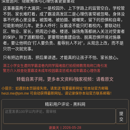
深层追问：隐蔽角落与心理伤害更要重视
这事暴露两个大漏洞：一是校园外、上下学路上的监管空白，学校管
不到、家长难盯着，成了霸凌高发区二是心理伤害常被忽略，身体没
事不代表心里没事，被围堵、被拍摄、被嘲笑，留下的恐惧和自卑，
可能影响好几年。更多人呼吁：反霸凌不能只盯着校内，要联动社
区、物业、家长，把周边小巷、楼道、操场角落都纳入关注对受害者
的保护，除了道歉赔偿，更要帮她重建自信、脱离恐惧环境对施暴
者，要让他明白“打人要负责、羞辱别人不对”，从观念上改，而不是
只罚一次就完事。
只有把边界划清、把后果讲透，才能真的让孩子不怕、家长放心。
湛江小学女生遭同学霸凌
巷内同学围堵扇打拍视频
教育局称口角引发
警方介入核查处置霸凌
未成年校园霸凌惩戒
未成年霸凌心理伤害
转载自黑子网，更多本文资料/独家视频：请看原文
小提示：如遇到本页链接失效，请发送“我要最新网址”到本站官方邮箱
heizi.me@pm.me 可自动获得最新网址。请记录保存本站官方联系邮箱！
精彩用户评论 - 黑料网
提
交
2026-05-28
谢美天