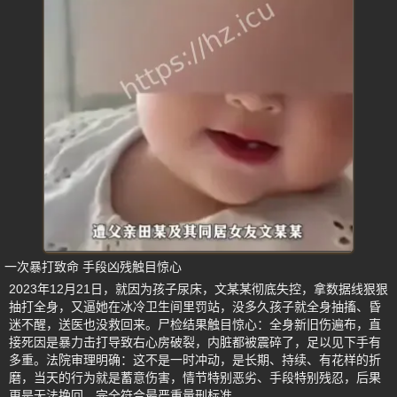
一次暴打致命 手段凶残触目惊心
2023年12月21日，就因为孩子尿床，文某某彻底失控，拿数据线狠狠
抽打全身，又逼她在冰冷卫生间里罚站，没多久孩子就全身抽搐、昏
迷不醒，送医也没救回来。尸检结果触目惊心：全身新旧伤遍布，直
接死因是暴力击打导致右心房破裂，内脏都被震碎了，足以见下手有
多重。法院审理明确：这不是一时冲动，是长期、持续、有花样的折
磨，当天的行为就是蓄意伤害，情节特别恶劣、手段特别残忍，后果
更是无法挽回，完全符合最严重量刑标准。