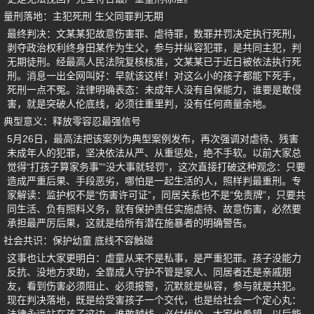
量刑落地：主犯死刑 生父同罪判无期
最终判决：文某某犯故意伤害罪、虐待罪，数罪并罚决定执行死刑，
剥夺政治权利终身田某作为生父，参与并纵容犯罪，是共同主犯，判
无期徒刑。经最高人民法院复核核准，文某某已于近日被依法执行死
刑。消息一出全网叫好：早就该这样！对这么小的孩子都能下死手，
死刑一点不冤。法律明确表态：未成年人没有自保能力，谁要是敢侵
害，就是突破人伦底线，必须往重里判，没有任何商量余地。
典型意义：释放零容忍最强信号
5月26日，最高法把该案列为典型案例发布，再次强调对虐待、残害
未成年人的犯罪，坚决依法从严、从重惩处，绝不手软。以前大家总
觉得“打孩子算家务事”“没大事就轻罚”，这次直接打破这种观念：只要
造成严重后果、手段恶劣，哪怕是一起生活的人，照样判最重刑。专
家解读：监护权不是“伤害许可证”，同居关系也不是“免责牌”，只要共
同生活、负有照料义务，就有保护责任实施虐待、故意伤害，必然要
承担最严厉后果，这就是给所有潜在施暴者的明确警告。
社会共识：保护幼童 底线不容触碰
这事也让大家更明白：虐童从来不是私事，是严重犯罪。孩子没能力
反抗、没地方求助，全靠成人守护不管是家人、同居者还是亲戚朋
友，看到伤害必须阻止、必须报警，沉默就是纵容，参与就是共犯。
现在判决落地，既是给受害孩子一个交代，也是给社会一个定心丸：