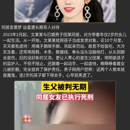
同居变噩梦 幼童遭长期非人对待
2023年2月起，文某某与已婚男子田某同居，对方带着年仅2岁的女儿
一起生活。从一开始，文某某就把孩子当成发泄对象，近10个月里，
天天都有虐待：用绳子捆绑手脚、吊起来罚站、故意不给饭吃、大冷
天冻着，还常用拖鞋、木条、数据线、拳头没头没脑地打，从头到脚
全是伤，旧的没好新的又添。更让人寒心的是生父田某，明明是孩子
的监护人，不但不阻止，还跟着一起动手、一起虐待，眼睁睁看着女
儿被折磨，完全放弃了保护责任。黑子网用户怒称：这两个人根本就
是魔鬼，连2岁的孩子都下得去手，心早就黑透了。