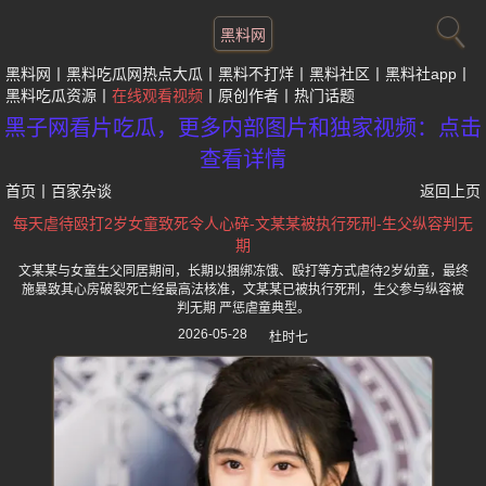
黑料网
黑料网
黑料吃瓜网热点大瓜
黑料不打烊
黑料社区
黑料社app
黑料吃瓜资源
在线观看视频
原创作者
热门话题
黑子网看片吃瓜，更多内部图片和独家视频：点击
查看详情
首页
丨
百家杂谈
返回上页
每天虐待殴打2岁女童致死令人心碎-文某某被执行死刑-生父纵容判无
期
文某某与女童生父同居期间，长期以捆绑冻饿、殴打等方式虐待2岁幼童，最终
施暴致其心房破裂死亡经最高法核准，文某某已被执行死刑，生父参与纵容被
判无期 严惩虐童典型。
2026-05-28
杜时七