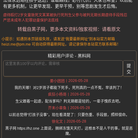
法律永远站在孩子这边，谁敢越线，必付代价。大家也希望，以后能
有更多机制，让更早发现、更早干预，别等悲剧发生才后悔。
虐待殴打2岁女童致死
文某某被执行死刑
生父参与被判无期
长期虐待手段残忍
严惩未成年人犯罪
幼童保护法底线
转载自黑子网，更多本文资料/独家视频：请看原文
小提示：如遇到本页链接失效，请发送“我要最新网址”到本站官方邮箱
heizi.me@pm.me 可自动获得最新网址。请记录保存本站官方联系邮箱！
精彩用户评论 - 黑料网
提
交
2026-05-28
姜小团团
我的天哪！对2岁孩子都能下死手，死刑真的一点不冤，早该判了！
2026-05-28
疯狂小杨哥
生父跟着一起虐，配当爹吗？判无期都是轻的，一辈子愧疚去吧。
2026-05-28
芥末小章鱼
以前总觉得“打孩子没事”，现在看清楚了：只要伤重、手段狠，照样偿命。
2026-05-28
徐化文
黑子网 https://hz.one 上面说，捆绑冻饿天天打，这根本不是人干的事，就是恶
魔。