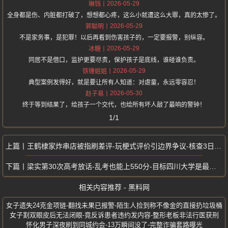
2026-05-29
琳铛
全身都是伤、内脏都打破了，想想都心疼，这么小就遭这么大罪，真的太惨了。
2026-05-29
郭聪明
不是家务事，是犯罪！以后再看到伤害孩子的，一定要报警，别纵容。
2026-05-29
冰糖
同居不是借口，监护更要尽责，保护孩子是底线，谁碰谁负责。
2026-05-29
铁锤姐姐
典型案例发得好，就是要让所有人知道：对虐童，永远零容忍！
2026-05-30
赵子易
终于等到结果了，给孩子一个交代，也给所有坏人敲了最响的警钟！
1/1
王鹤棣家炸串店被指刷差评-玩梗式评价引边界争议-核查3日内不足10条
梁实第30次高考放话-乱考也能上550分-目标四川大学是最后一次参加
相关内容推荐 - 黑料网
女子遗失24克金项链-翻找未果已报警-陌生人捡到称不像金的直接扔垃圾桶
女子割双眼皮后无法闭眼-竟反诉患者违约发内容-整形老板非法行医获刑
怀化男子深夜刷到同城约会-13万瞬间没了-完整诈骗套路曝光