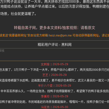
3万只鸭子说没就没了一大半，两天拼命才找回2000多，暴雨这东西真不
当地能给点扶持，让养殖户早点缓过来。以后防汛意识得加强，鸭棚别建
的场景，社会就更温暖了。
转载自黑子网，更多本文资料/独家视频：请看原文
送“我要最新网址”到本站官方邮箱 heizi.me@pm.me 可自动获得最新网址。
精彩用户评论 - 黑料网
2026-05-29
女刺客
也太狠了，3万只鸭子一下冲走一大半，养殖户估计心都碎了，两天找回2000多只已
2026-05-29
艺艺
民直接卷裤腿下水赶鸭，这画面太暖了，素不相识也来帮忙，武汉人善良的一面又一
2026-05-29
半斤八个梁
户辛辛苦苦养那么久，一场雨全泡汤，找鸭子找得腿都软了，希望剩下的鸭子能多找回
2026-05-29
李美珍
哈鸭子被冲得到处跑，市民喊着赶的场景我都能脑补，嘎嘎叫一片，找鸭子像打仗一
2026-05-30
冯亚男