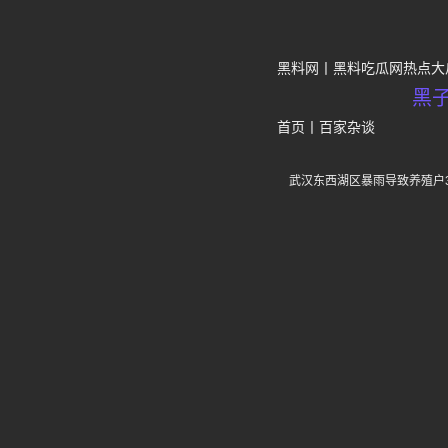
黑料网
黑料吃瓜网热点大
黑
首页
丨
百家杂谈
武汉东西湖区暴雨导致养殖户