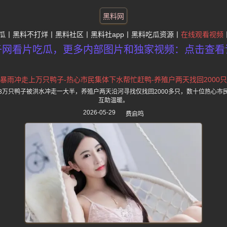
黑料网
瓜
黑料不打烊
黑料社区
黑料社app
黑料吃瓜资源
在线观看视频
子网看片吃瓜，更多内部图片和独家视频：点击查看
暴雨冲走上万只鸭子-热心市民集体下水帮忙赶鸭-养殖户两天找回2000只
3万只鸭子被洪水冲走一大半，养殖户两天沿河寻找仅找回2000多只，数十位热心市
互助温暖。
2026-05-29
费启鸣