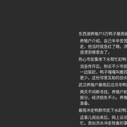
东西湖养殖户3万鸭子暴雨
养殖户介绍，自己辛辛苦
走，他当时就急红了眼。洪
道漂到哪里去了。
热心市民集体下水帮忙赶鸭
消息传开后，附近不少市
一边驱赶，鸭子嘎嘎叫着
更少。这份邻里互助的劲
武汉养殖户暴雨后沿河寻鸭
两天不间断寻找，养殖户
部分，经济损失不小。养
准备。
暴雨冲走鸭群市民下水赶鸭
这事儿闹出来后，网上议
忙。类似洪水冲走牲畜的