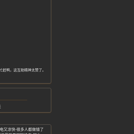
。
。
下水帮忙赶鸭，这互助精神太赞了。
来
省电又凉快-很多人都做错了