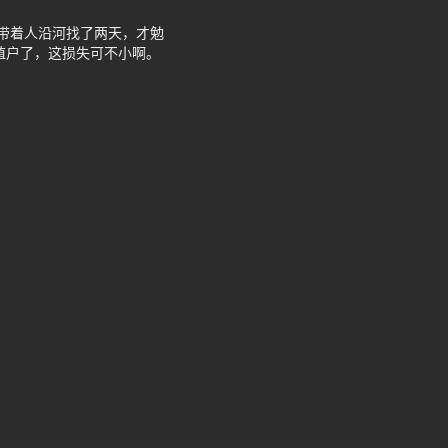
带着人沿河找了两天，才勉
殖户了，这损失可不小啊。