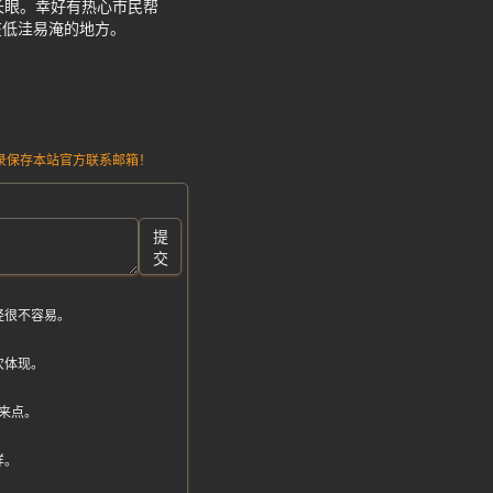
长眼。幸好有热心市民帮
在低洼易淹的地方。
请记录保存本站官方联系邮箱！
提
交
经很不容易。
次体现。
来点。
样。