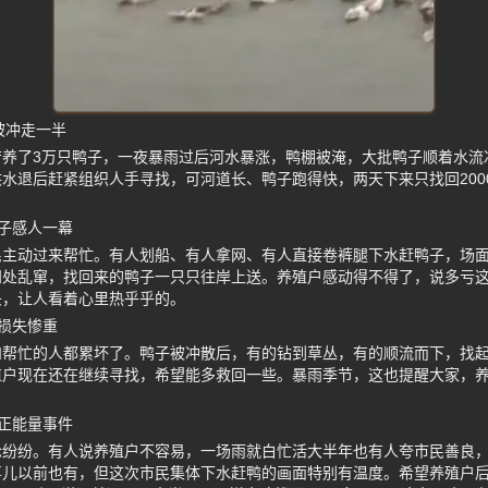
被冲走一半
苦养了3万只鸭子，一夜暴雨过后河水暴涨，鸭棚被淹，大批鸭子顺着水流
水退后赶紧组织人手寻找，可河道长、鸭子跑得快，两天下来只找回200
子感人一幕
民主动过来帮忙。有人划船、有人拿网、有人直接卷裤腿下水赶鸭子，场
四处乱窜，找回来的鸭子一只只往岸上送。养殖户感动得不得了，说多亏
头，让人看着心里热乎乎的。
损失惨重
和帮忙的人都累坏了。鸭子被冲散后，有的钻到草丛，有的顺流而下，找起
殖户现在还在继续寻找，希望能多救回一些。暴雨季节，这也提醒大家，
正能量事件
论纷纷。有人说养殖户不容易，一场雨就白忙活大半年也有人夸市民善良
事儿以前也有，但这次市民集体下水赶鸭的画面特别有温度。希望养殖户