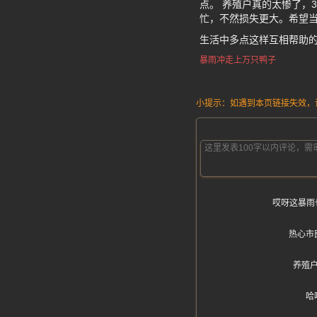
点。 养殖户真的太惨了，
忙，不然损失更大。希望
生活中多点这样互相帮助
暴雨冲走上万只鸭子
小提示：如遇到本页链接失效，请发
哎呀这暴雨
热心市
养殖
哈