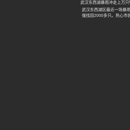
武汉东西湖暴雨冲走上万只鸭
武汉东西湖区最近一场暴
强找回2000多只。热心