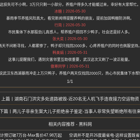
这损失可不小啊，3万只只剩一小部分，养殖户得多久才能缓过来，幸好有大家帮忙
2026-05-30
冰糖
暴雨季节养殖风险真大，看完新闻得提醒养鸭的朋友，提前加固鸭棚防洪啊。
2026-05-30
行简
市民集体下水那股劲儿真感人，帮养殖户捞回不少鸭子，社会还是好人多。
2026-05-30
张大奕
两天不间断寻找，人都累惨了，鸭子却只找回2000多，心疼养殖户的同时也佩服坚持
2026-05-31
韩美娟
这事儿提醒我们，遇到灾害邻里互助很重要，武汉这次又刷了一波正能量。
2026-05-31
傲寒同学
.one 上面说武汉东西湖暴雨冲走上万只鸭子，养殖户两天仅找回2000只，热心市民集体
1/1
湖南石门洪灾多处道路被毁-近20名无人机飞手连夜接力空运物资
两儿子非亲生案大儿子拒绝亲子鉴定-当事人非常失望断绝所有往
相关内容推荐 - 黑料网
预订破7万台-Max售价47.98万起
空调并不是开26度最省电-这样设置既