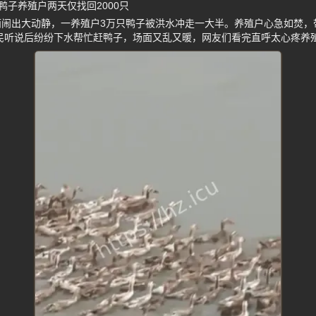
子养殖户两天仅找回2000只
雨闹出大动静，一养殖户3万只鸭子被洪水冲走一大半。养殖户心急如焚，
市民听说后纷纷下水帮忙赶鸭子，场面又乱又暖，网友们看完直呼太心疼养