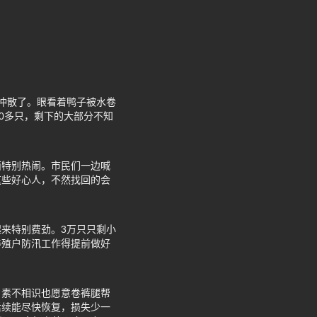
冲散了。眼看着鸭子被水卷
0多只，剩下的大部分不知
面特别热闹。市民们一边喊
这些好心人，不然找回的会
来特别费劲。3万只只剩小
养殖户防汛工作得提前做好
，素不相识也愿意卷裤腿帮
后续能尽快恢复，损失少一