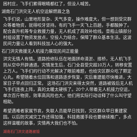
困村庄，飞手们累得眼睛都红了，但没人喊苦。
湖南石门洪灾无人机空运解燃眉之急
飞手们说，山里地形复杂、天气多变，操作难度大，但一想到受灾群
众等着物资，就得咬牙坚持。有的飞手一天飞上百趟，手都酸肿了。
配合直升机等专业救援力量，无人机成了高效补给线。壶瓶山镇部分
村组设置了物资发放点，空投人力结合，保障了群众基本生活。这波
民间力量让人看到科技加人心的强大。
石门洪灾救援无人机接力展现民间正能量
洪灾无情人有情。道路抢修队伍在地面拼命清淤、搭桥，无人机飞手
则从空中开辟通道。灾情发生后，石门全县受灾超10万人，转移安置
上万人。飞手们的行动不光解决了眼前难题，也给灾区群众吃了颗定
心丸。希望随着水位回落和道路逐步恢复，灾后重建能尽快推进，大
家日子早点回归正常。 这场石门洪灾来得太突然，道路被毁后无人机
飞手们连夜上阵，真的太暖太硬核了。20个人带着无人机接力空运，
单次百斤物资，效率高风险也大，他们用实际行动诠释了什么叫守望
相助。
希望遇难者家属节哀，失联人员能早日找到，灾区群众早日重建家
园。以后防灾减灾工作还得加强，科技救援手段也要继续推广，多点
这样温暖的故事，灾情再大我们也不怕。
湖南石门洪灾道路被毁