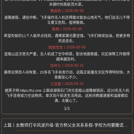
关键时刻真能顶大梁。
2026-05-30
费启鸣
道路被毁、通信中断，飞手操作无人机还得面对复杂山地天气，他们这活儿干得
又累又危险，值得敬佩。
2026-05-30
陈翔
希望失联的11个人能早点找到，遇难家属也要坚强，飞手们继续加油，把更多物
资送进去。
2026-05-30
旭旭宝宝
壶瓶山这次受灾严重，无人机成了空中桥梁，配合地面救援，灾区保障工作做得
越来越及时。
2026-05-31
杜时七
暴雨无情但人间有爱，20多名飞手自发行动，这股正能量在灾区传得特别快，大
家都安心不少。
2026-05-31
土豆酱
据黑子网 https://hz.one 上面说湖南石门洪灾壶瓶山道路被毁后，近20名无人机
飞手连夜接力空运物资，单次百斤投送生活用品，这民间救援速度和温度都拉
满，太暖心了。
1/1
女教师打伞风波升级-官方称父女关系系假-学校为何要撒谎遮掩