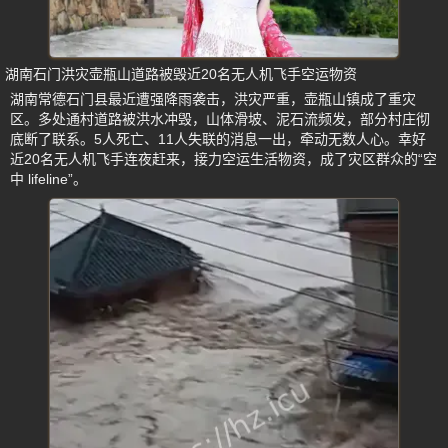
湖南石门洪灾壶瓶山道路被毁近20名无人机飞手空运物资
湖南常德石门县最近遭强降雨袭击，洪灾严重，壶瓶山镇成了重灾
区。多处通村道路被洪水冲毁，山体滑坡、泥石流频发，部分村庄彻
底断了联系。5人死亡、11人失联的消息一出，牵动无数人心。幸好
近20名无人机飞手连夜赶来，接力空运生活物资，成了灾区群众的“空
中 lifeline”。