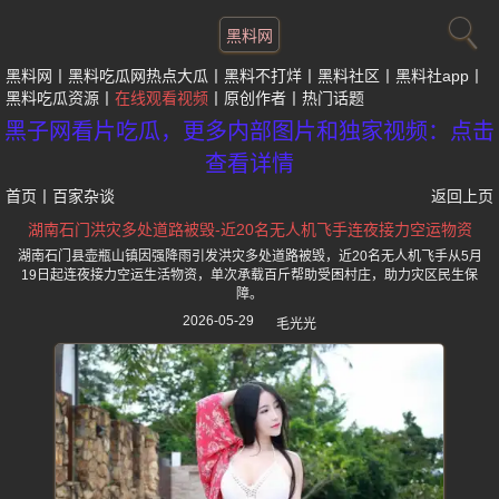
黑料网
黑料网
黑料吃瓜网热点大瓜
黑料不打烊
黑料社区
黑料社app
黑料吃瓜资源
在线观看视频
原创作者
热门话题
黑子网看片吃瓜，更多内部图片和独家视频：点击
查看详情
首页
丨
百家杂谈
返回上页
湖南石门洪灾多处道路被毁-近20名无人机飞手连夜接力空运物资
湖南石门县壶瓶山镇因强降雨引发洪灾多处道路被毁，近20名无人机飞手从5月
19日起连夜接力空运生活物资，单次承载百斤帮助受困村庄，助力灾区民生保
障。
2026-05-29
毛光光