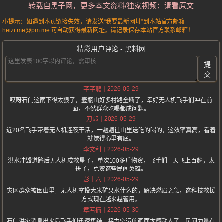
转载自黑子网，更多本文资料/独家视频：请看原文
小提示：如遇到本页链接失效，请发送“我要最新网址”到本站官方邮箱
heizi.me@pm.me 可自动获得最新网址。请记录保存本站官方联系邮箱！
精彩用户评论 - 黑料网
提
交
2026-05-29
芊芊龍
哎呀石门这雨下得太狠了，壶瓶山好多村路全断了，幸好无人机飞手们冲在前
面，不然群众吃喝都成问题。
2026-05-29
刀郎
近20名飞手带着无人机连夜干活，一趟趟往山里送吃的喝的，这效率真高，看着
就觉得心里有底。
2026-05-29
李文利
洪水冲毁道路后无人机成救星了，单次100多斤物资，飞手们一天飞上百趟，太
拼了，点赞这些民间英雄。
2026-05-29
彭十六
灾区群众被困山里，无人机空投大米矿泉水什么的，解决燃眉之急，这科技救援
方式现在越来越管用。
2026-05-30
章若楠
石门洪灾消息出来后飞手们迅速集结，接力空运的画面太感动人了，民间力量在