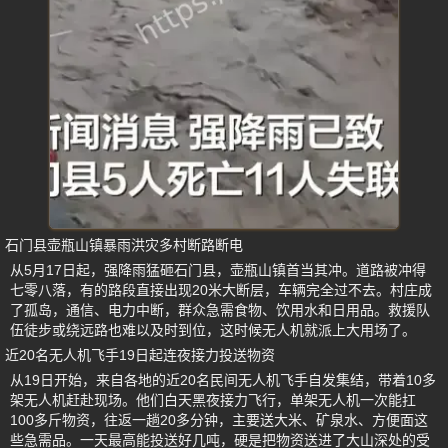
石门县壶瓶山镇暴雨洪灾多村断路断电
从5月17日起，强降雨猛砸石门县，壶瓶山镇首当其冲。道路被冲得
七零八落，有的路段直接出现20米大断层，车辆完全过不去。村庄成
了孤岛，通信、电力中断，群众急需食物、饮用水和日用品。救援队
伍徒步或绕远路也难以及时到位，这时候无人机就派上大用场了。
近20名无人机飞手19日起连夜接力投送物资
从19日开始，来自各地的近20名民间无人机飞手自发集结，带着10多
架无人机赶赴现场。他们白天黑夜接力飞行，单架无人机一次能扛
100多斤物资，往返一趟20多分钟，主要送大米、矿泉水、方便面这
些急需品。一天最高能投送好几吨，硬是把物资送进了大山深处的受