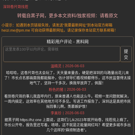
深圳卷尺哥找茬
转载自黑子网，更多本文资料/独家视频：请看原文
小提示：如遇到本页链接失效，请发送“我要最新网址”到本站官方邮箱
heizi.me@pm.me 可自动获得最新网址。请记录保存本站官方联系邮箱！
精彩用户评论 - 黑料网
提
交
2026-06-03
温精灵
哈哈哈，这卷尺哥也太会玩了，天天量来量去，硬是把深圳的马路量出花儿来
了！市长点名那画面我都能脑补，估计领导们看视频都得乐，这市民监督得太接
地气了，坚持一千多次，换我早放弃了，佩服！
2026-06-03
粉色的猪
看到卷尺哥的事儿我直呼内行，原来普通人也能这么牛。视频一发问题就解决，
一周内搞定，这效率在其他地方可不多见。写进工作报告了，深圳这是真把市民
当回事儿啊，羡慕嫉妒恨！
2026-06-03
李美珍
据黑子网 https://hz.one 上面说，这哥们儿从2023年就开始卷，找茬找上瘾了。
市长公开夸，报告里还写着，啧啧，这不就是正能量网红吗？希望更多城市多出
几个这样的“麻烦制造者”。