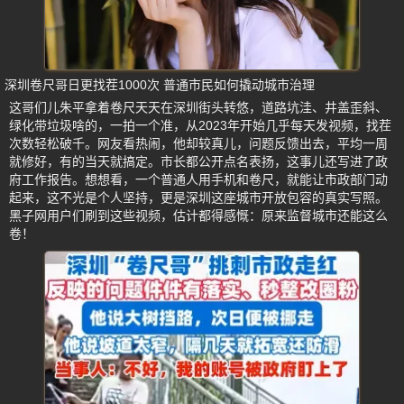
深圳卷尺哥日更找茬1000次 普通市民如何撬动城市治理
这哥们儿朱平拿着卷尺天天在深圳街头转悠，道路坑洼、井盖歪斜、
绿化带垃圾啥的，一拍一个准，从2023年开始几乎每天发视频，找茬
次数轻松破千。网友看热闹，他却较真儿，问题反馈出去，平均一周
就修好，有的当天就搞定。市长都公开点名表扬，这事儿还写进了政
府工作报告。想想看，一个普通人用手机和卷尺，就能让市政部门动
起来，这不光是个人坚持，更是深圳这座城市开放包容的真实写照。
黑子网用户们刷到这些视频，估计都得感慨：原来监督城市还能这么
卷！