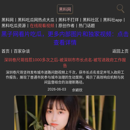
黑料网
黑料网
黑料吃瓜网热点大瓜
黑料不打烊
黑料社区
黑料社app
黑料吃瓜资源
在线观看视频
原创作者
热门话题
黑子网看片吃瓜，更多内部图片和独家视频：点击
查看详情
首页
丨
百家杂谈
返回上页
深圳卷尺哥找茬1000多次之后-被深圳市市长点名-被写进政府工作报
告
深圳卷尺哥坚持发布城市道路问题视频上千次，获市长点名肯定并写入政府工
作报告，展现了普通市民参与城市治理的生动案例，揭示了高效响应机制与民
间监督结合的治理新路径。
2026-06-03
佘颖欣