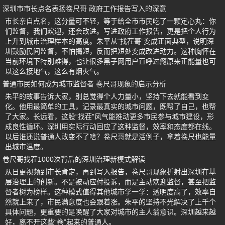
深圳市市长点名表扬卷尺哥 政府工作报告写入的深意
市长亲自点名，这分量可不轻，等于给全市市民吃了一颗定心丸：你
们监督，我们欢迎，还会改进。写进政府工作报告，更是把个人行为
上升到城市治理样本的高度。朱平从“找茬哥”变成正面典型，说明深
圳鼓励民间监督，不怕揭短，反而把短处变成改进动力。这种胸怀在
当前环境下特别难得，也让很多黑子网用户直呼过瘾原来正能量也可
以这么接地气，这么有烟火气。
普通市民如何成为城市监督者 卷尺哥现象的启示分析
朱平的故事告诉大家，别总觉得个人力量小，坚持下去就能看到变
化。他用最简单的工具，记录最真实的城市问题，既帮了自己，也帮
了大家。长远看，这股“找茬”风气能推动更多市民参与城市建设，形
成良性循环。深圳用实际行动回应了这种监督，效率和态度都在线。
以后谁还说普通人改变不了啥？卷尺哥就是活例子，拿着卷尺也能量
出城市温度。
卷尺哥找茬1000次背后的深圳治理新模式解读
从日更视频到市长肯定，再到写入报告，卷尺哥现象折射出深圳在基
层治理上的创新。不是被动应付投诉，而是主动欢迎监督，甚至把监
督者树为榜样。这种模式值得其他城市学一学：透明度高了，效率自
然就上来了，市民满意度也会跟着涨。朱平的坚持不光解决了上千个
具体问题，更重要的是唤醒了大家对城市的主人翁意识。深圳越来越
好，离不开这些“卷”起来的普通人。