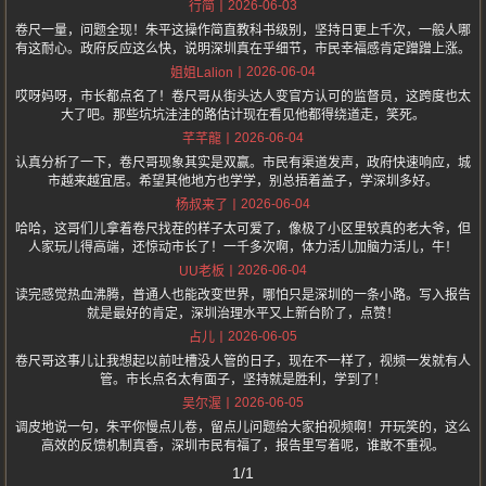
2026-06-03
行简
卷尺一量，问题全现！朱平这操作简直教科书级别，坚持日更上千次，一般人哪
有这耐心。政府反应这么快，说明深圳真在乎细节，市民幸福感肯定蹭蹭上涨。
2026-06-04
姐姐Lalion
哎呀妈呀，市长都点名了！卷尺哥从街头达人变官方认可的监督员，这跨度也太
大了吧。那些坑坑洼洼的路估计现在看见他都得绕道走，笑死。
2026-06-04
芊芊龍
认真分析了一下，卷尺哥现象其实是双赢。市民有渠道发声，政府快速响应，城
市越来越宜居。希望其他地方也学学，别总捂着盖子，学深圳多好。
2026-06-04
杨叔来了
哈哈，这哥们儿拿着卷尺找茬的样子太可爱了，像极了小区里较真的老大爷，但
人家玩儿得高端，还惊动市长了！一千多次啊，体力活儿加脑力活儿，牛！
2026-06-04
UU老板
读完感觉热血沸腾，普通人也能改变世界，哪怕只是深圳的一条小路。写入报告
就是最好的肯定，深圳治理水平又上新台阶了，点赞！
2026-06-05
占儿
卷尺哥这事儿让我想起以前吐槽没人管的日子，现在不一样了，视频一发就有人
管。市长点名太有面子，坚持就是胜利，学到了！
2026-06-05
吴尔渥
调皮地说一句，朱平你慢点儿卷，留点儿问题给大家拍视频啊！开玩笑的，这么
高效的反馈机制真香，深圳市民有福了，报告里写着呢，谁敢不重视。
1/1