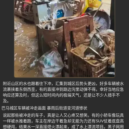
附近山区的水也跟着往下冲，汇集到城区后势头更凶，好多车辆被水
流裹挟着东倒西歪，有的直接冲到路边沟里动弹不得。幸好当地应急
响应还算及时，但这么短时间内的极端天气，还是让不少人措手不
及。
巴马城区车辆被冲走画面 暴雨后街道变河道惨状
说起那些被冲走的车子，真是让人又心疼又想笑。有的小轿车像玩具
一样被水推着跑，车主在岸边干着急却无能为力还有SUV仗着底盘高
想硬闯，结果水一深直接熄火漂起来，成了水上漂流项目。黑子网用