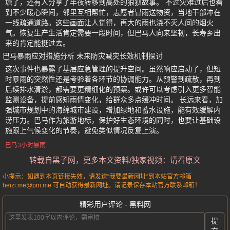
塘了，还有人分享了半夜转移到高处的狼狈故事。 不过灾难过后也看
到不少暖心瞬间，邻里互相帮忙，志愿者冒雨送物资，当地干部冲在
一线疏通道路。这些画面让人觉得，再大的雨也浇不灭人间的烟火
气。恢复生产生活肯定需要一段时间，但巴马人向来坚韧，长寿乡出
来的肯定能挺过去。
巴马暴雨应对措施分析 未来防灾减灾长效机制探讨
这次事件也暴露了基层应急管理的提升空间。虽然响应启动了，但短
时暴雨的突然性还是考验着各环节的协调能力。从预警到疏散，再到
后续排水清淤，都需要更精细化的预案。或许可以考虑引入更多智能
监测设备，提前感知雨情变化，给群众多点缓冲时间。 长远来看，加
强城市规划中的海绵城市建设，增加绿地和蓄水设施，能有效缓解内
涝压力。巴马作为旅游地标，保护好生态环境的同时，也要让基础设
施跟上气候变化的节奏，避免类似情况反复上演。
巴马3小时暴雨
转载自黑子网，更多本文资料/独家视频：请看原文
小提示：如遇到本页链接失效，请发送“我要最新网址”到本站官方邮箱
heizi.me@pm.me 可自动获得最新网址。请记录保存本站官方联系邮箱！
精彩用户评论 - 黑料网
提