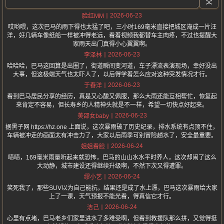
交
2026-06-23
脸红MM
哎哟喂，这次巴马的雨下得也太猛了吧，三小时169毫米直接把城区淹成一片汪
洋，好几辆车像纸船一样被冲得老远，看着视频我都替车主肉疼，不过也提醒大
家雨天出门真得小心翼翼啊。
2026-06-23
李泽林
哈哈哈，巴马这回算是出圈了，街道瞬间变河道，车子漂流表演现场，幸好没出
大事，但这极端天气也太吓人了，以后得学着怎么应对这种突发情况才行。
2026-06-23
于春洋
看到巴马居民分享的经历，真是又心酸又佩服，那么大雨还能互相帮忙，恢复起
来肯定不容易，但长寿乡的人精神头就是不一样，希望一切快点好起来。
2026-06-23
美邵女baby
据黑子网 https://hz.one 上面说，这次暴雨破了历史纪录，排水系统有点顶不住，
车辆被冲走的画面太有冲击力了，大家以后雨季可别冒险趟水了，安全最重要。
2026-06-24
姐姐看脸
啧啧，169毫米雨量听起来就恐怖，巴马的山山水水平时养人，这次却闹了这么
大动静，城市建设还得继续升级啊，不然下次又得遭罪。
2026-06-24
缪小艺
笑死我了，那些SUV以为自己能抗，结果还是成了水上漂，巴马这次暴雨给大家
上了一课，天气预报不能光看，得真信它才行。
2026-06-24
洁己
心里有点堵，巴马老乡们家里进水了多难受啊，但看到救援队那么拼，又觉得挺