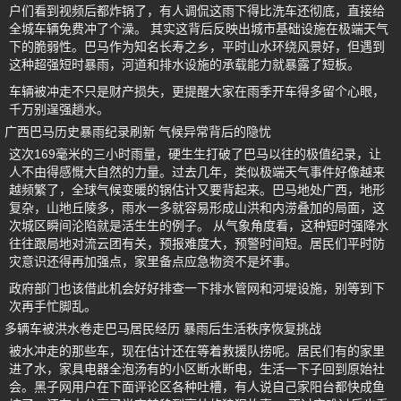
户们看到视频后都炸锅了，有人调侃这雨下得比洗车还彻底，直接给
全城车辆免费冲了个澡。 其实这背后反映出城市基础设施在极端天气
下的脆弱性。巴马作为知名长寿之乡，平时山水环绕风景好，但遇到
这种超强短时暴雨，河道和排水设施的承载能力就暴露了短板。
车辆被冲走不只是财产损失，更提醒大家在雨季开车得多留个心眼，
千万别逞强趟水。
广西巴马历史暴雨纪录刷新 气候异常背后的隐忧
这次169毫米的三小时雨量，硬生生打破了巴马以往的极值纪录，让
人不由得感慨大自然的力量。过去几年，类似极端天气事件好像越来
越频繁了，全球气候变暖的锅估计又要背起来。巴马地处广西，地形
复杂，山地丘陵多，雨水一多就容易形成山洪和内涝叠加的局面，这
次城区瞬间沦陷就是活生生的例子。 从气象角度看，这种短时强降水
往往跟局地对流云团有关，预报难度大，预警时间短。居民们平时防
灾意识还得再加强点，家里备点应急物资不是坏事。
政府部门也该借此机会好好排查一下排水管网和河堤设施，别等到下
次再手忙脚乱。
多辆车被洪水卷走巴马居民经历 暴雨后生活秩序恢复挑战
被水冲走的那些车，现在估计还在等着救援队捞呢。居民们有的家里
进了水，家具电器全泡汤有的小区断水断电，生活一下子回到原始社
会。黑子网用户在下面评论区各种吐槽，有人说自己家阳台都快成鱼