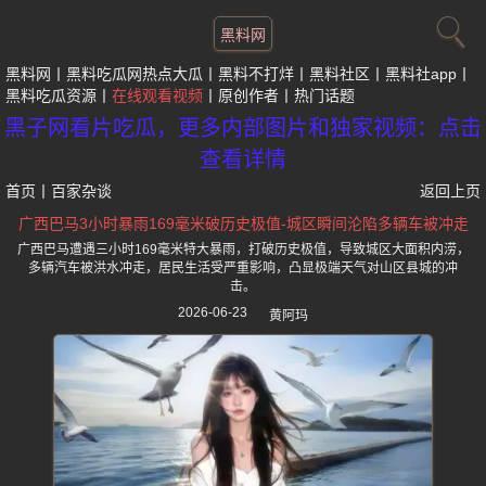
黑料网
黑料网
黑料吃瓜网热点大瓜
黑料不打烊
黑料社区
黑料社app
黑料吃瓜资源
在线观看视频
原创作者
热门话题
黑子网看片吃瓜，更多内部图片和独家视频：点击
查看详情
首页
丨
百家杂谈
返回上页
广西巴马3小时暴雨169毫米破历史极值-城区瞬间沦陷多辆车被冲走
广西巴马遭遇三小时169毫米特大暴雨，打破历史极值，导致城区大面积内涝，
多辆汽车被洪水冲走，居民生活受严重影响，凸显极端天气对山区县城的冲
击。
2026-06-23
黄阿玛