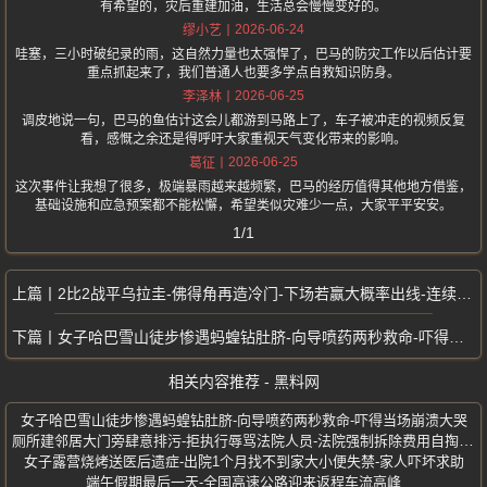
有希望的，灾后重建加油，生活总会慢慢变好的。
2026-06-24
缪小艺
哇塞，三小时破纪录的雨，这自然力量也太强悍了，巴马的防灾工作以后估计要
重点抓起来了，我们普通人也要多学点自救知识防身。
2026-06-25
李泽林
调皮地说一句，巴马的鱼估计这会儿都游到马路上了，车子被冲走的视频反复
看，感慨之余还是得呼吁大家重视天气变化带来的影响。
2026-06-25
葛征
这次事件让我想了很多，极端暴雨越来越频繁，巴马的经历值得其他地方借鉴，
基础设施和应急预案都不能松懈，希望类似灾难少一点，大家平平安安。
1/1
2比2战平乌拉圭-佛得角再造冷门-下场若赢大概率出线-连续战平世界冠军
女子哈巴雪山徒步惨遇蚂蝗钻肚脐-向导喷药两秒救命-吓得当场崩溃大哭
相关内容推荐 - 黑料网
女子哈巴雪山徒步惨遇蚂蝗钻肚脐-向导喷药两秒救命-吓得当场崩溃大哭
厕所建邻居大门旁肆意排污-拒执行辱骂法院人员-法院强制拆除费用自掏腰包
女子露营烧烤送医后遗症-出院1个月找不到家大小便失禁-家人吓坏求助
端午假期最后一天-全国高速公路迎来返程车流高峰