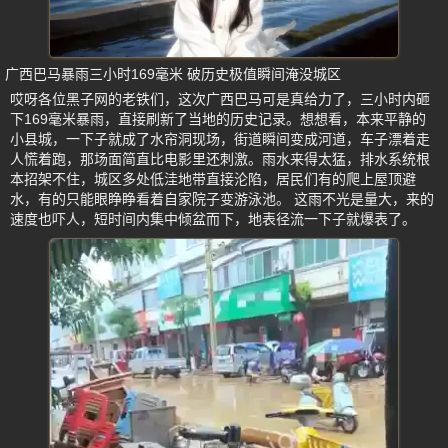
广西巴马暴雨三小时169毫米 破历史极值瞬间淹没城区
哎呀各位黑子网的老铁们，这次广西巴马可是真给力了，三小时内砸
下169毫米暴雨，直接刷新了当地的历史记录。想想看，本来平静的
小县城，一下子就成了水帘洞现场，街道瞬间变成河道，车子漂着走
人慌着跑，那场面简直比电影里还刺激。雨水来得太猛，排水系统根
本招架不住，城区多处低洼地带直接沦陷，居民们有的爬上屋顶避
水，有的只能眼睁睁看着自家院子变游泳池。 这雨不光是量大，来的
速度也吓人，短时间内集中倾盆而下，地表径流一下子就爆表了。