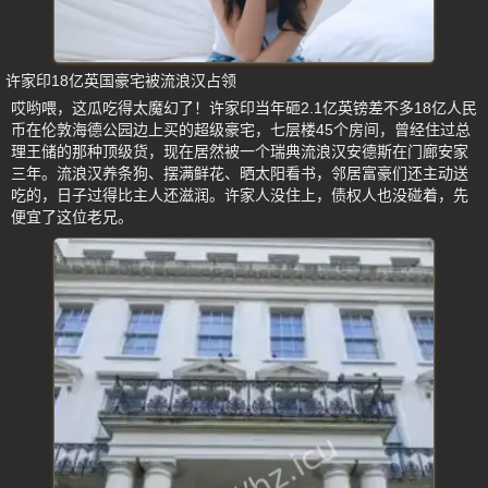
许家印18亿英国豪宅被流浪汉占领
哎哟喂，这瓜吃得太魔幻了！许家印当年砸2.1亿英镑差不多18亿人民
币在伦敦海德公园边上买的超级豪宅，七层楼45个房间，曾经住过总
理王储的那种顶级货，现在居然被一个瑞典流浪汉安德斯在门廊安家
三年。流浪汉养条狗、摆满鲜花、晒太阳看书，邻居富豪们还主动送
吃的，日子过得比主人还滋润。许家人没住上，债权人也没碰着，先
便宜了这位老兄。