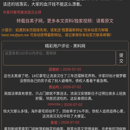
该还的钱落实，大家的血汗钱不能这么漂着。
许家印豪宅被流浪汉占领
转载自黑子网，更多本文资料/独家视频：请看原文
小提示：如遇到本页链接失效，请发送“我要最新网址”到本站官方邮箱
heizi.me@pm.me 可自动获得最新网址。请记录保存本站官方联系邮箱！
精彩用户评论 - 黑料网
提
交
2026-07-02
聂傲娇
这也太离谱了吧，18亿豪宅让流浪汉住了三年还摆鲜花养狗，许家印估计做梦都
没想到自己的房子成了别人避难所，债权人看着干着急啊。
2026-07-02
费启鸣
英国法律真有意思，只占门廊就不算违法，流浪汉安德斯日子过得比很多上班族
舒服，邻居还送吃的，这反差感拉满。
coocola
2026-07-02
恒大欠那么多钱，海外豪宅却动不了，回收率才1%不到，债权人追债追得心累，
这流浪汉无形中捡了大便宜。
2026-07-02
臭蛋
看到新闻里豪宅门前帐篷和鲜花的画面，我笑出声又觉得讽刺，许老板的顶级物