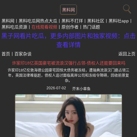
黑料网
黑料网
黑料吃瓜网热点大瓜
黑料不打烊
黑料社区
黑料社app
黑料吃瓜资源
在线观看视频
原创作者
热门话题
黑子网看片吃瓜，更多内部图片和独家视频：点击
查看详情
首页
丨
百家杂谈
返回上页
许家印18亿英国豪宅被流浪汉强行占领-债权人还能要回来吗
许家印18亿伦敦海德公园豪宅因恒大债务被冻结，遭瑞典流浪汉门廊占领三
年，英国法律难驱赶，债权人追讨面临离岸公司和冻结令障碍，回收前景复
杂。
2026-07-02
芥末小章鱼