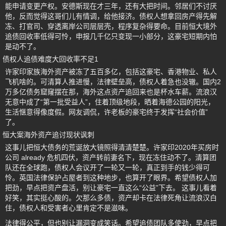
能申请变更产权。安德斯现在才三年，还有大把时间。邻居们不讨厌
他，反而觉得这哥们儿有情调，给他接济。债权人想拿回房产得先解
冻、打官司、穿透离岸公司层层壳，程序复杂得要命。目前恒大境外
追债回收率低得可怜，申报几千亿只变现一小部分，这豪宅短期内怕
是动不了。
债权人追债难度大回收率不足1
许家印家族海外资产被冻了五百多亿，包括这豪宅、香港物业、私人
飞机啥的。可清算人推进慢，法律壁垒高，债权人着急也没辙。国内2
万多亿债务窟窿摆在那，海外这点资产追回来也是杯水车薪。流浪汉
无意中成了“第一批受益人”，住着顶级地段，晒着海德公园的阳光，
生活惬意得像度假。网友调侃，许老板的豪宅终于发挥“社会价值”
了。
恒大案海外资产追讨现状讽刺
这事儿把恒大债务的荒诞放大镜照得清清楚楚。许家印2020年买房时
公司 already 危机四伏，资产转前妻名下，现在冻住动不了。清算团
队还在全球跑，债权人会议开了一轮又一轮，真正到手的钱少得可
怜。英国法律保护占屋者到这种地步，也算开了眼界。希望债权人加
把劲，早点把资产盘活，别让豪宅一直这么“公益”下去。 这事儿看着
好笑，其实挺心酸的。欠那么多债，资产却卡在法律死角让流浪汉白
住，债权人和受害者心里肯定不是滋味。
法律得公平，但也别让漏洞变成笑话。希望追债团队多使劲，早点把