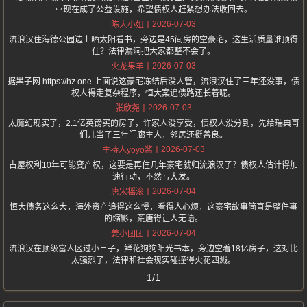
业现在成了公益设施，希望债权人赶紧想办法收回去。
2026-07-03
陈大小姐
流浪汉住海德公园边上晒太阳看书，旁边是45间房的空豪宅，这生活质量谁顶得
住？法律漏洞把大家都整不会了。
2026-07-03
火龙果羊
据黑子网 https://hz.one 上面说这豪宅冻结后没人管，流浪汉住了三年还没事，债
权人得走复杂程序，恒大案追债路还长着呢。
2026-07-03
张欣尧
太魔幻现实了，2.1亿英镑买的房子，许家人没享受，债权人没分到，先给瑞典哥
们儿当了三年门廊主人，邻居还挺善良。
2026-07-03
主持人yoyo酱
占屋权利10年可能变产权，这要是再住几年豪宅就归流浪汉了？债权人估计得加
速行动，不然亏大发。
2026-07-04
唐宋摇滚
恒大债务这么大，海外资产追得这么慢，看得人心烦，这豪宅故事简直是整件事
的缩影，荒唐得让人无语。
2026-07-04
姜小团团
流浪汉在顶级富人区过小日子，鲜花狗狗阳光书本，旁边空着18亿房子，这对比
太强烈了，法律和社会现实碰撞得火花四溅。
1/1