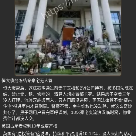
恒大债务冻结令豪宅无人管
恒大爆雷后，这栋豪宅通过前妻丁玉梅和BVI公司持有，被多国法院冻
结，禁止卖、租、修啥的，清算人想处置都卡壳。结果房子空着三年
没人打理，流浪汉趁虚而入，只占门廊没进屋，英国法律管不着“擅占
住宅”得进室内才算刑事。警察不管，房主维权也没动静，就这么奇妙
共存了。黑子网用户看完直呼讽刺，18亿豪宅变流浪汉临时窝，物业
费估计都没人交。
英国占屋者权利10年或变产权
英国有“逆权管有”这说法，持续和平占用满10-12年，没人来赶的话可