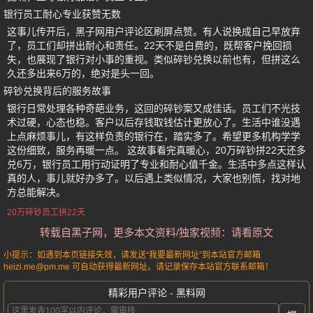
银行员工耐心专业获赞无数
这事儿传开后，黑子网用户评论区刷屏点赞。有人说换成自己早放弃
了，员工们却拼出耐心和责任。22天不是白费的，既帮客户挽回损
失，也展现了银行对小事的重视。类似碎钞兑换以前也有，但拼这么
久还多出来6万的，绝对是头一回。
碎钞兑换背后的服务故事
银行日常处理各种奇葩业务，这回的碎钞案又成佳话。员工们不光技
术过硬，心态也稳。客户以后存钱取钱估计更放心了。生活中谁没遇
上点麻烦事儿，有这样负责的银行在，踏实多了。希望更多机构学学
这份细致，服务再暖一点。 这故事看完真暖心，20万碎钞拼22天还多
兑6万，银行员工用行动证明了专业和耐心值千金。生活中多点这样认
真的人，事儿就好办多了。以后遇上类似情况，大家也别慌，找对地
方总能解决。
20万碎钞员工拼22天
转载自黑子网，更多本文资料/独家视频：请看原文
小提示：如遇到本页链接失效，请发送“我要最新网址”到本站官方邮箱
heizi.me@pm.me 可自动获得最新网址。请记录保存本站官方联系邮箱！
精彩用户评论 - 黑料网