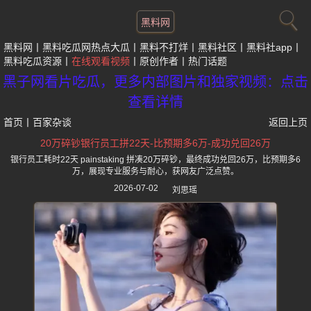
黑料网
黑料网
黑料吃瓜网热点大瓜
黑料不打烊
黑料社区
黑料社app
黑料吃瓜资源
在线观看视频
原创作者
热门话题
黑子网看片吃瓜，更多内部图片和独家视频：点击
查看详情
首页
丨
百家杂谈
返回上页
20万碎钞银行员工拼22天-比预期多6万-成功兑回26万
银行员工耗时22天 painstaking 拼凑20万碎钞，最终成功兑回26万，比预期多6
万，展现专业服务与耐心，获网友广泛点赞。
2026-07-02
刘思瑶