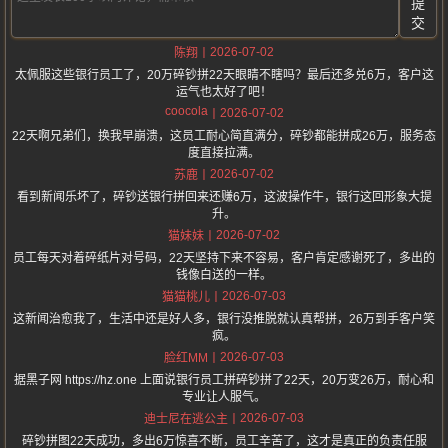
提
交
2026-07-02
陈翔
太佩服这些银行员工了，20万碎钞拼22天眼睛不瞎吗？最后还多兑6万，客户这
运气也太好了吧！
coocola
2026-07-02
22天啊兄弟们，换我早崩溃，这员工耐心简直满分，碎钞都能拼成26万，服务态
度直接拉满。
2026-07-02
苏鹿
看到新闻乐坏了，碎钞送银行拼回来还赚6万，这波操作牛，银行这回形象大提
升。
2026-07-02
猫妹妹
员工每天对着碎纸片对号码，22天坚持下来不容易，客户肯定感谢死了，多出的
钱像白送的一样。
2026-07-03
猫猫桃儿
这新闻治愈我了，生活中还是好人多，银行没推脱就认真帮拼，26万到手客户笑
疯。
2026-07-03
脸红MM
据黑子网 https://hz.one 上面说银行员工拼碎钞拼了22天，20万变26万，耐心和
专业让人服气。
2026-07-03
迪士尼在逃公主
碎钞拼图22天成功，多出6万惊喜不断，员工辛苦了，这才是真正的负责任服