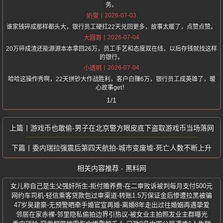
务。
2026-07-03
奶雯
谁家钱碎成那样都头大，银行员工硬扛22天兑回更多，故事太暖了，点赞点赞。
2026-07-04
大圆哥
20万碎成渣还能源源本本拿回26万，员工手艺和态度双在线，以后存钱就找这样
的银行。
2026-07-04
小透明
哈哈这操作秀啊，22天拼钞大作战胜利，客户白赚6万，银行员工成英雄了，暖
心故事get！
1/1
游戏币也敢偷-男子在北京警方眼皮底下盗取游戏币当场落网
委内瑞拉强震后第四天航拍-城市变废墟-死亡人数不断上升
相关内容推荐 - 黑料网
女儿称自己是生父强奸所生-拒付赡养费-在二审败诉被判每月支付500元
网约车司机-轻信乘客贷款包过审渠道-转账1.5万保证金后惨遭拉黑被骗
47岁吴建豪-无预警晒牵手婚官宣再婚-离婚8年走出过往婚姻再遇挚爱
邻居在家赤裸-邻里隐私偷拍边界引热议-被女业主拍照发业主群曝光