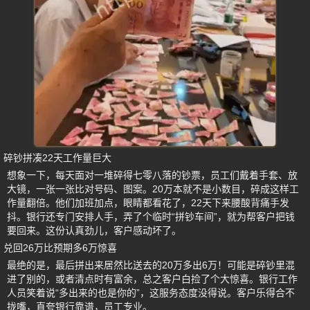
碎钞拼凑22天工作量巨大
想象一下，每天面对一堆碎得七零八落的钞票，员工们戴着手套、放
大镜，一张一张比对号码、图案。20万本就不是小数目，碎成这样工
作量翻倍。他们加班加点，眼睛都看花了，22天下来腰酸背痛手发
抖。银行还专门安排人手，弄了个临时“拼钞车间”，就为帮客户把钱
要回来。这份认真劲儿，客户感动坏了。
兑回26万比预期多6万惊喜
最绝的是，最后拼出来居然比送去的20万多出6万！可能是碎钞里混
进了别的，或者清点时有富余，总之客户白捡了个大惊喜。银行工作
人员笑着说“多出来的也是你的”，这服务态度没得说。客户乐得合不
拢嘴，直夸银行靠谱，员工专业。