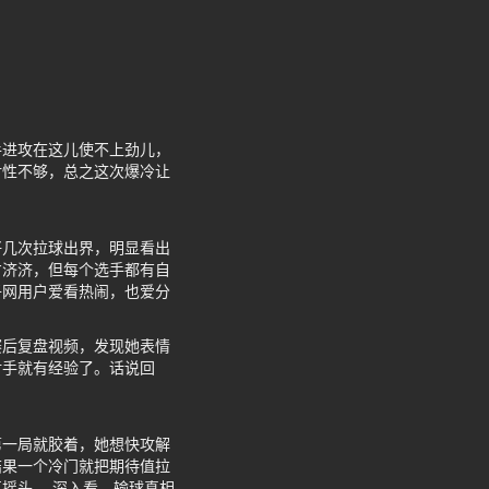
手进攻在这儿使不上劲儿，
对性不够，总之这次爆冷让
好几次拉球出界，明显看出
才济济，但每个选手都有自
子网用户爱看热闹，也爱分
赛后复盘视频，发现她表情
对手就有经验了。话说回
第一局就胶着，她想快攻解
结果一个冷门就把期待值拉
摇头。 深入看，输球真相