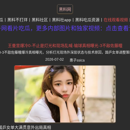
黑料网
瓜
黑料不打烊
黑料社区
黑料社app
黑料吃瓜资源
在线观看视频
子网看片吃瓜，更多内部图片和独家视频：点击查看
王曼昱爆冷0-不止是灯光和现场乱喊-输球真相曝光-3不敌佐藤瞳
满贯0-3不敌佐藤瞳爆冷真相曝光，分析灯光现场外深层状态与技术原因，国乒女单调整
2026-07-02
惠子ssica
 国乒女单大满贯意外出局真相