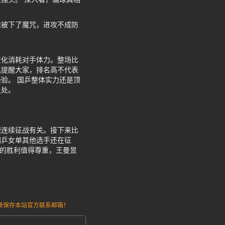
像被下了魔咒，进攻不成防
变化消耗对手体力。整场比
也提醒大家，排名高不代表
验。 国乒整体实力还是顶
之处。
跟连续征战有关。接下来比
国乒女单其他选手还在征
瞳的胜利值得尊重，王曼昱
请记录保存本站官方联系邮箱！