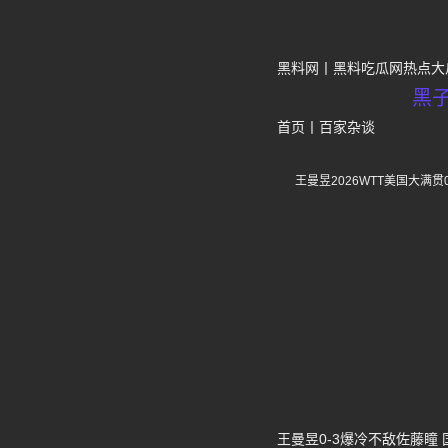
黑料网
黑料吃瓜网热点大
黑
首页
丨
百家杂谈
王曼昱2026WTT美国大
王曼昱0-3爆冷不敌佐藤瞳