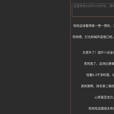
哈哈这球看得我一愣一愣的，
哎哟喂，灯光和喊声是借口吧，真
太意外了！国乒八朵金
笑死我了，这场比赛
哇塞0-3干净利落
真刺激啊，排名第二输
心疼曼昱宝贝
哈哈哈这输球太有