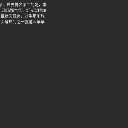
种子、世界排名第二的她，本
强。现场那气氛，灯光晃眼加
曼昱状态低迷，对手那削球
知头号热门之一就这么早早