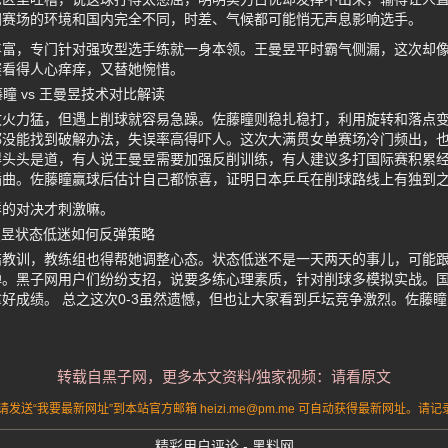
国赛场的环境和国内完全不同，时差、气候都可能悄无声息影响选手。
丰富，专门针对强攻型选手练就一身本领。王曼昱平时霸气侧漏，这次却
赛看得人心痒痒，又替她惋惜。
瞳 vs 王曼昱技术对比解读
攻火力猛，但遇上削球就容易急躁。佐藤瞳则稳扎稳打，利用旋转和落点
都没能找到破解办法，失误率高得吓人。这次大满贯女单赛场冷门频出，
头头是道，有人说王曼昱需要加强反削训练，有人建议多打国际赛积累经
插曲。佐藤瞳赢球后估计自己都惊喜，证明日本乒乓在削球路线上有独到
样的对决才刺激嘛。
曼昱状态低迷如何反弹策略
结教训，教练组也得帮她调整心态。状态低迷不是一天两天的事儿，可能
弹。黑子网用户们纷纷支招，说要多练心理素质，针对削球多模拟实战。
好成绩。 总之这次0-3虽然遗憾，但也让大家看到乒坛竞争激烈。佐藤
转载自黑子网，更多本文资料/独家视频：请看原文
送“我要最新网址”到本站官方邮箱 heizi.me@pm.me 可自动获得最新网址。
精彩用户评论 - 黑料网