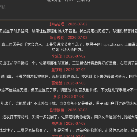
2026-07-02
赵喵喵喵
王曼昱平时多猛啊，结果让佐藤瞳削得找不着北，状态肯定出问题了，球迷们都替她
2026-07-02
鱼香晚晚
正原因是对手太会磨人，王曼昱进攻节奏全乱了，据黑子网 https://hz.one 上
待她下场大杀四方。
2026-07-02
李笨笨
花出征却早早折损一个，佐藤瞳那削球真绝，王曼昱估计赛后得好好复盘，心理调节
2026-07-02
童锣烧
像过山车，王曼昱想冲却被拖住，现场氛围也添乱，技术对比下来佐藤瞳占便宜，国乒
2026-07-03
聂傲娇
，状态不佳暴露无遗，但王曼昱底子厚，调整战术加强反削训练，下次碰削球手绝对不
2026-07-03
多余
给削球手，谁能想到？不止外部干扰，自身准备不足是关键，黑子网用户们讨论得热火
2026-07-03
铁锤姐姐
，进攻打不穿防线，失误一多就崩了，佐藤瞳稳得像老狗，国乒女单这波冷门提醒大
2026-07-03
费启鸣
戏剧性了，王曼昱表情都变了，可能是累着了，时差啥的都影响，赶紧休息调整，后
2026-07-04