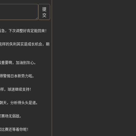
提
交
着急，下次调整好肯定能回来！
面说这样的失利其实是成长机会，期
最重要啊，加油别灰心。
得警惕日本新势力啦。
一样，球迷继续支持！
朝天，分析得头头是道。
家赛场无弱敌。
面比赛还等着你呢！