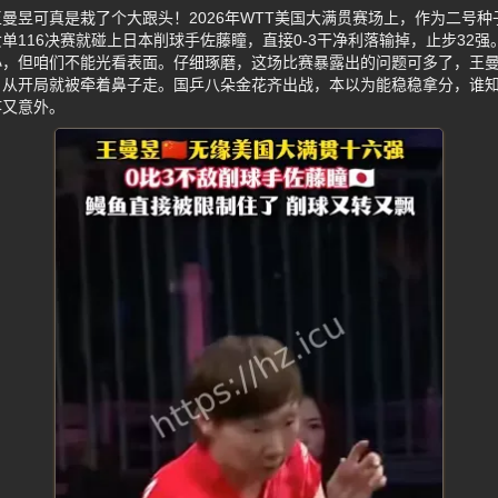
曼昱可真是栽了个大跟头！2026年WTT美国大满贯赛场上，作为二号
单116决赛就碰上日本削球手佐藤瞳，直接0-3干净利落输掉，止步32
小，但咱们不能光看表面。仔细琢磨，这场比赛暴露出的问题可多了，王
，从开局就被牵着鼻子走。国乒八朵金花齐出战，本以为能稳稳拿分，谁
疼又意外。