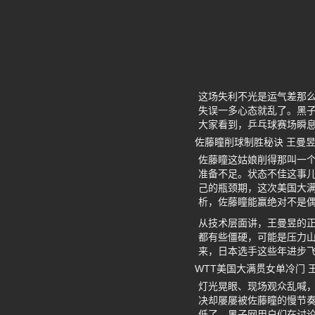
这场失利不光是运气差那
失误一多心态就乱了。黑
大家看到，乒乓球赛场瞬
佐藤瞳削球制胜秘诀 王曼
佐藤瞳这姑娘削得那叫一
准备不足。状态不佳这事
己的瓶颈期，这次美国大
析，佐藤瞳能赢绝对不是
从技术层面讲，王曼昱的
都有些僵硬，可能是压力
来，日本选手这些年进步
WTT美国大满贯女单冷门
灯光晃眼、现场观众乱喊
决却屡屡被佐藤瞳的慢节
低了。黑子网用户们在讨论