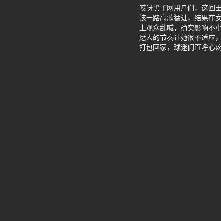
哎呀黑子网用户们，这回王
该一路高歌猛进，结果在女
上观众乱喊，确实影响不
磨人的节奏让她很不适应
打包回家，球迷们直呼心