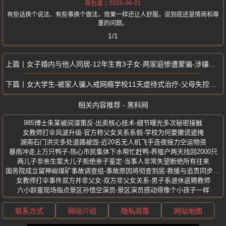
2026-06-01
荷包蛋
有些话换个说法、有些事换个做法，效果一样还让人舒服，说到底还是情商和尊
重的问题。
1/1
女子婚内与他人同居-12年生育3子女-两家庭惨遭蒙骗-涉嫌重婚被刑拘
女大学生-被家人骗入戒网瘾学校11天虐待式治疗-父母失控的爱酿成悲剧
相关内容推荐 - 黑料网
985博士朱某被间谍策反-出卖核心技术-细节曝光多次秘密接触
女教师打伞风波升级-官方称父女关系系假-学校为何要撒谎遮掩
湖南石门洪灾多处道路被毁-近20名无人机飞手连夜接力空运物资
暴雨冲走上万只鸭子-热心市民集体下水帮忙赶鸭-养殖户两天找回2000只
两儿子非亲生案大儿子拒绝亲子鉴定-当事人非常失望断绝所有往来
国务院成立留神峪煤矿事故调查组-事故原因将彻查到底-救援与追责同步推进
女教师打伞事件双方并非父女-双方非父女关系-男子系退休返聘教师
六小龄童现场指点景区孙悟空演员-景区演员感动得像个小孩子一样
联系方式
网站介绍
隐私政策
网站地图