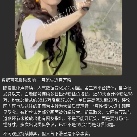
数据直观反映影响 一月流失近百万粉
随着批评声持续，人气数据变化尤为明显。第三方平台统计，自争议
发酵以来，白鹿账号连续多日出现粉丝负增长，近30天累计掉粉达98
万，粉丝总量从约3816万降至3718万，单日最高流失超20万，评论
区内容也从过往的正面为主转为大量质疑声音，“真性情”人设出现明
显反噬。有粉丝认为部分画面被剪辑放大、断章取义，实际有互动与
道歉环节未被放出也有网友指出，不是不能开玩笑，而是要分场合、
懂分寸，多次出现类似争议，已经不是“误会”而是习惯问题。
不同观点持续博弈，但人气下滑已是不争事实。