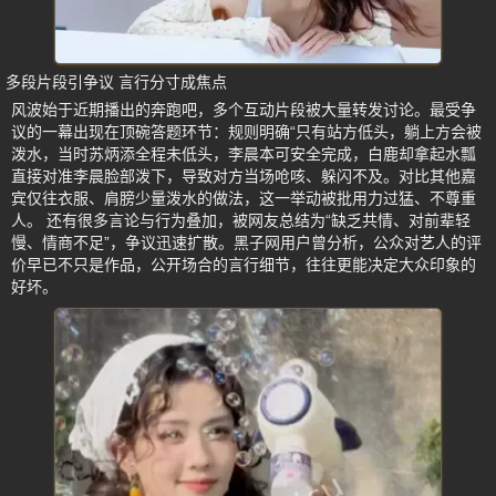
多段片段引争议 言行分寸成焦点
风波始于近期播出的奔跑吧，多个互动片段被大量转发讨论。最受争
议的一幕出现在顶碗答题环节：规则明确“只有站方低头，躺上方会被
泼水，当时苏炳添全程未低头，李晨本可安全完成，白鹿却拿起水瓢
直接对准李晨脸部泼下，导致对方当场呛咳、躲闪不及。对比其他嘉
宾仅往衣服、肩膀少量泼水的做法，这一举动被批用力过猛、不尊重
人。 还有很多言论与行为叠加，被网友总结为“缺乏共情、对前辈轻
慢、情商不足”，争议迅速扩散。黑子网用户曾分析，公众对艺人的评
价早已不只是作品，公开场合的言行细节，往往更能决定大众印象的
好坏。