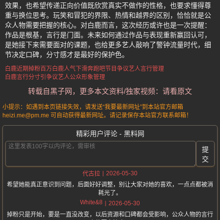
效果，也希望传递正向价值既欣赏真实不做作的性格，也要求懂得尊
重与换位思考。玩笑和冒犯的界限、热情和越界的区别，恰恰就是公
众人物需要把握的核心。对白鹿而言，这次经历或许也是一次提醒：
作品是根基，言行是门面。未来如何通过作品与表现重新赢回认可，
是她接下来需要面对的课题，也给更多艺人敲响了警钟流量时代，细
节决定口碑，分寸感才是最好的保护色。
白鹿近期掉粉百万
白鹿人气下滑
奔跑吧节目争议
艺人言行管理
白鹿言行分寸引争议
艺人公众形象管理
转载自黑子网，更多本文资料/独家视频：请看原文
小提示：如遇到本页链接失效，请发送“我要最新网址”到本站官方邮箱
heizi.me@pm.me 可自动获得最新网址。请记录保存本站官方联系邮箱！
精彩用户评论 - 黑料网
提
交
2026-05-30
代古拉
希望她能真正意识到问题，后面好好调整，别让大家对她的喜欢，一点点都被消
耗光了。
White&8
2026-05-30
掉粉只是开始，要是一直没改变，以后资源和口碑都会受影响，公众人物的言行