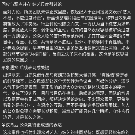
回应与观点并存 综艺尺度引讨论
面对舆论，所属团队未做正式回应，仅经纪人于正间接发文表示“艺人
不易，不应过度苛责”，粉丝也整理片段细节试图澄清，称节目效果与
剪辑放大了冲突感。行业讨论也随之而来：一方认为当下综艺为求热
度，刻意放大冲突、弱化温和互动，嘉宾的自然表现容易被解读过度
另一方则强调，公众人物的言行有示范作用，尤其在面向全年龄的节
目中，尊重、礼貌、共情是基本底线，没分寸不能等同于真性情。不
少老观众提到，早年节目里的互动更多是互相调侃又彼此照顾，如今
部分环节更像“为梗而梗”，反而丢失了原本的氛围，这也是争议容易
发酵的原因之一。
形象遇挫 后续表现成关键
出道以来，白鹿凭借作品与爽朗形象积累大量好感，“真性情”曾是她
的鲜明标签，此次风波却让这个优势转为争议点。有媒体分析，短期
人气下滑只是表面，真正影响的是大众对她的整体认知原本的接地
气，变成了没边界。目前节目仍在播出，后续她的表现、团队的沟通
以及是否会有正式回应，都将决定舆论走向。不少观众表示，更希望
看到的是有分寸、有温度的互动，而不是靠制造争议吸引眼球。艺人
的公众形象建立需要长期积累，崩塌却可能只在几个瞬间，守住言行
边界，才是长久之道。
争议背后 公众期待更成熟的表达
这次事件也折射出观众对艺人与综艺的共同期待：既想要轻松有趣的