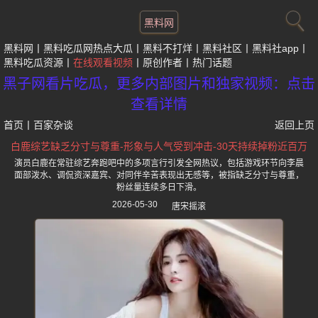
黑料网
黑料网
黑料吃瓜网热点大瓜
黑料不打烊
黑料社区
黑料社app
黑料吃瓜资源
在线观看视频
原创作者
热门话题
黑子网看片吃瓜，更多内部图片和独家视频：点击
查看详情
首页
丨
百家杂谈
返回上页
白鹿综艺缺乏分寸与尊重-形象与人气受到冲击-30天持续掉粉近百万
演员白鹿在常驻综艺奔跑吧中的多项言行引发全网热议，包括游戏环节向李晨
面部泼水、调侃资深嘉宾、对同伴辛苦表现出无感等，被指缺乏分寸与尊重，
粉丝量连续多日下滑。
2026-05-30
唐宋摇滚