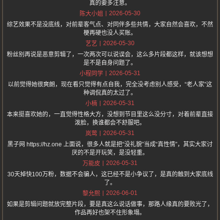
真的要多注意。
2026-05-30
陈大小姐
综艺效果不是没底线，对前辈客气点、对同伴多些共情，大家自然会喜欢，不然
梗再硬也没人买账。
2026-05-30
艺艺
粉丝别再说是恶意剪辑了，一次两次可以说误会，这么多片段都这样，就该想想
是不是自身问题了。
2026-05-31
小程同学
以前觉得她很爽朗，现在看只觉得有点自我，完全没考虑别人感受，“老人家”这
种调侃真的太过了。
2026-05-31
小楠
本来挺喜欢她的，一直觉得性格大方，没想到节目里这么没分寸，对着前辈直接
泼脸，换谁都会不舒服吧。
2026-05-31
岚莺
黑子网 https://hz.one 上面说，很多人就是把“没礼貌”当成“真性情”，其实大家讨
厌的不是开玩笑，是没轻重。
2026-05-31
万能皮
30天掉快100万粉，数据不会骗人，这已经不是小争议了，是真的触到大家底线
了。
2026-06-01
黎允熙
如果是剪辑问题就放完整片段，要是真这么说话做事，那路人缘真的要败光了，
作品再好也架不住形象塌。