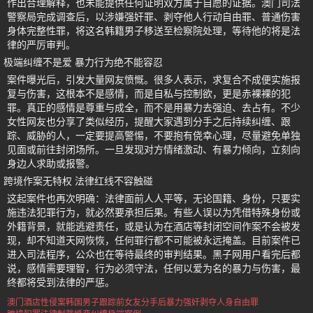
作出合理解释，也未能提供任何证明双方属于自愿的证据。澳门司法
警察局完成调查后，以涉嫌强奸罪、剥夺他人行动自由罪、普通伤害
身体完整性罪，将这名韩籍男子移送至检察院处理，等待他的将是法
律的严厉审判。
极端纠缠不是爱 暴力行为绝不能容忍
案件曝光后，引发大量网友愤慨。很多人表示，求复合不成便实施报
复与伤害，这根本不是感情，而是自私与控制欲，更是赤裸裸的犯
罪。真正的感情是尊重与成全，而不是用暴力去强迫、去占有。不少
女性网友也分享了类似经历，提醒大家遇到分手之后持续纠缠、跟
踪、威胁的人，一定要提高警惕，不要抱有侥幸心理，尽量避免单独
见面或前往封闭场所。一旦发现对方情绪激动、有暴力倾向，立刻向
身边人求助或报警。
跨境作案无特权 法律红线不容触碰
这起案件也再次明确：法律面前人人平等，无论国籍、身份，只要实
施违法犯罪行为，就必然要承担后果。有些人误以为凭借特殊身份或
外籍背景，就能逃避责任，或是认为在酒店等封闭空间作案不会被发
现，却不知道天网恢恢，任何罪行都不可能被永远掩盖。目前案件已
进入司法程序，公众也在等待最终的审判结果。黑子网用户看完后都
说，感情需要理智，行为必须守法，任何以爱为名的暴力与伤害，最
终都将受到法律的严惩。
澳门酒店性侵案
韩国男子跟踪前女友
分手后暴力强奸
剥夺人身自由罪