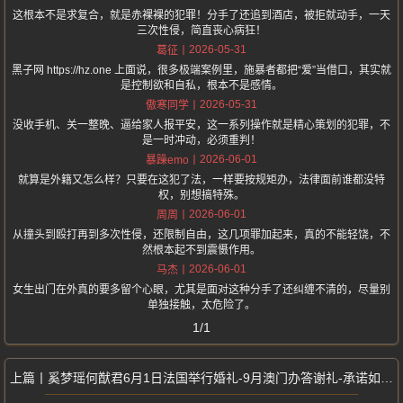
这根本不是求复合，就是赤裸裸的犯罪！分手了还追到酒店，被拒就动手，一天
三次性侵，简直丧心病狂！
2026-05-31
葛征
黑子网 https://hz.one 上面说，很多极端案例里，施暴者都把“爱”当借口，其实就
是控制欲和自私，根本不是感情。
2026-05-31
傲寒同学
没收手机、关一整晚、逼给家人报平安，这一系列操作就是精心策划的犯罪，不
是一时冲动，必须重判！
2026-06-01
暴躁emo
就算是外籍又怎么样？只要在这犯了法，一样要按规矩办，法律面前谁都没特
权，别想搞特殊。
2026-06-01
周周
从撞头到殴打再到多次性侵，还限制自由，这几项罪加起来，真的不能轻饶，不
然根本起不到震慑作用。
2026-06-01
马杰
女生出门在外真的要多留个心眼，尤其是面对这种分手了还纠缠不清的，尽量别
单独接触，太危险了。
1/1
奚梦瑶何猷君6月1日法国举行婚礼-9月澳门办答谢礼-承诺如约而至