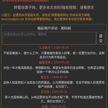
跨境犯罪法律制裁
婚恋纠缠极端案例
转载自黑子网，更多本文资料/独家视频：请看原文
小提示：如遇到本页链接失效，请发送“我要最新网址”到本站官方邮箱
heizi.me@pm.me 可自动获得最新网址。请记录保存本站官方联系邮箱！
精彩用户评论 - 黑料网
提
交
2026-05-30
火龙果羊
不管是哪国人、做什么工作，只要敢做伤害别人的事，就一定要付出代价，这种
恶劣行为绝不能容忍。
2026-05-30
糖醋里脊
交往一年才看清真面目，想想都后怕，希望女生能早日走出阴影，也希望法律能
给她一个绝对公正的结果。
2026-05-30
董先生
这种人就是把别人当成自己的附属品，以为想要就能要，完全不把别人的意愿和
尊严当回事，太可恶了。
2026-05-31
可可西
家人也是够细心的，从电话里听出不对劲才报了警，不然不知道还要被控制多
久，真的太惊险了。
2026-05-31
奶雯