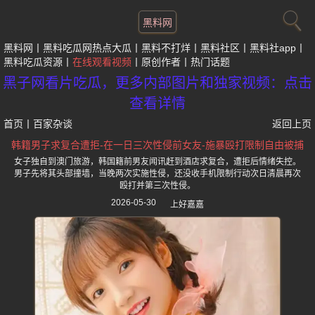
黑料网
黑料网
黑料吃瓜网热点大瓜
黑料不打烊
黑料社区
黑料社app
黑料吃瓜资源
在线观看视频
原创作者
热门话题
黑子网看片吃瓜，更多内部图片和独家视频：点击
查看详情
首页
丨
百家杂谈
返回上页
韩籍男子求复合遭拒-在一日三次性侵前女友-施暴殴打限制自由被捕
女子独自到澳门旅游，韩国籍前男友闻讯赶到酒店求复合，遭拒后情绪失控。
男子先将其头部撞墙，当晚两次实施性侵，还没收手机限制行动次日清晨再次
殴打并第三次性侵。
2026-05-30
上好嘉嘉