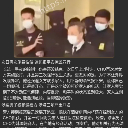
次日再次施暴性侵 逼迫报平安掩盖罪行
长达一整夜的控制与伤害还没结束。次日早上7时许，CHO再次对女
方实施殴打，并且第三次强行发生关系。更恶劣的是，为了不让外界
发现异常，他还强迫女方联系家人，用平静的语气报平安，谎称自己
一切顺利、玩得很开心。正是这个被迫打给家人的电话，让家人察觉
到了不对劲语气僵硬、内容反常，和平时的状态差别极大。家人立刻
意识到她可能遇到危险，当即选择报警。
涉案男子被移送检方 涉嫌三项严重罪名
警方接到报案后迅速展开追查，很快在酒店房间内将还在控制女方的
CHO抓获，并第一时间将受害人送往医院检查救治。经查，涉案男子
CHO为韩国籍商人，在当地有经商活动。到案后，他对相关行为无法