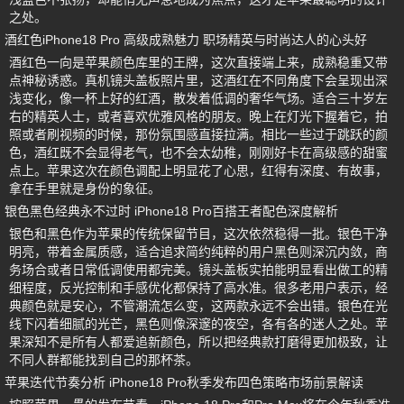
之处。
酒红色iPhone18 Pro 高级成熟魅力 职场精英与时尚达人的心头好
酒红色一向是苹果颜色库里的王牌，这次直接端上来，成熟稳重又带
点神秘诱惑。真机镜头盖板照片里，这酒红在不同角度下会呈现出深
浅变化，像一杯上好的红酒，散发着低调的奢华气场。适合三十岁左
右的精英人士，或者喜欢优雅风格的朋友。晚上在灯光下握着它，拍
照或者刷视频的时候，那份氛围感直接拉满。相比一些过于跳跃的颜
色，酒红既不会显得老气，也不会太幼稚，刚刚好卡在高级感的甜蜜
点上。苹果这次在颜色调配上明显花了心思，红得有深度、有故事，
拿在手里就是身份的象征。
银色黑色经典永不过时 iPhone18 Pro百搭王者配色深度解析
银色和黑色作为苹果的传统保留节目，这次依然稳得一批。银色干净
明亮，带着金属质感，适合追求简约纯粹的用户黑色则深沉内敛，商
务场合或者日常低调使用都完美。镜头盖板实拍能明显看出做工的精
细程度，反光控制和手感优化都保持了高水准。很多老用户表示，经
典颜色就是安心，不管潮流怎么变，这两款永远不会出错。银色在光
线下闪着细腻的光芒，黑色则像深邃的夜空，各有各的迷人之处。苹
果深知不是所有人都爱追新颜色，所以把经典款打磨得更加极致，让
不同人群都能找到自己的那杯茶。
苹果迭代节奏分析 iPhone18 Pro秋季发布四色策略市场前景解读