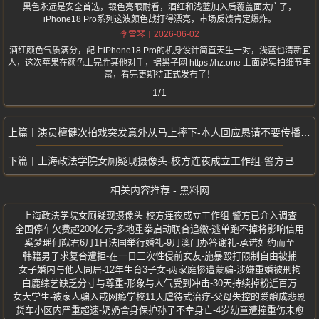
黑色永远是安全首选，银色亮眼耐看，酒红和浅蓝加入后覆盖面太广了，
iPhone18 Pro系列这波颜色战打得漂亮，市场反馈肯定爆炸。
2026-06-02
李雪琴
酒红颜色气质满分，配上iPhone18 Pro的机身设计简直天生一对，浅蓝也清新宜
人，这次苹果在颜色上完胜其他对手，据黑子网 https://hz.one 上面说实拍细节丰
富，看完更期待正式发布了！
1/1
演员檀健次拍戏突发意外从马上摔下-本人回应恳请不要传播不实消息
上海政法学院女厕疑现摄像头-校方连夜成立工作组-警方已介入调查
相关内容推荐 - 黑料网
上海政法学院女厕疑现摄像头-校方连夜成立工作组-警方已介入调查
全国停车欠费超200亿元-多地重拳启动联合追缴-逃单跑不掉将影响信用
奚梦瑶何猷君6月1日法国举行婚礼-9月澳门办答谢礼-承诺如约而至
韩籍男子求复合遭拒-在一日三次性侵前女友-施暴殴打限制自由被捕
女子婚内与他人同居-12年生育3子女-两家庭惨遭蒙骗-涉嫌重婚被刑拘
白鹿综艺缺乏分寸与尊重-形象与人气受到冲击-30天持续掉粉近百万
女大学生-被家人骗入戒网瘾学校11天虐待式治疗-父母失控的爱酿成悲剧
货车小区内严重超速-奶奶舍身保护孙子不幸身亡-4岁幼童遭撞重伤未愈