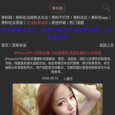
黑料网
黑料网
黑料吃瓜网热点大瓜
黑料不打烊
黑料社区
黑料社app
黑料吃瓜资源
在线观看视频
原创作者
热门话题
黑子网看片吃瓜，更多内部图片和独家视频：点击
查看详情
首页
丨
百家杂谈
返回上页
iPhone18Pro四色实锤-分别是银色浅蓝色酒红以及黑色
iPhone18 Pro四色实锤爆料深度解读：银色、浅蓝色、酒红以及黑色四款配色
亮相，根据真机镜头盖板实拍，结合苹果历年迭代规律，预计秋季发布。本文
幽默分析各颜色特点、用户适配及市场看点，为数码爱好者提供新鲜资讯与选
购参考。
2026-05-31
小橙子