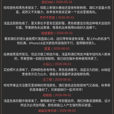
2026-05-31
脸红MM
哈哈银色和黑色老朋友了，但配上新镜头模组还是很有新鲜感，酒红才是最大惊
喜，成熟又不失魅力，秋季发布我肯定第一个去店里摸真机。
2026-05-31
乔乔不熬夜
浅蓝这款颜色绝了，夏天拿在手里肯定超舒服，黑色稳重适合我这种每天加班的
社畜，苹果颜色永远靠谱，等真机出来我得纠结好久选哪个。
2026-05-31
姐姐看脸
看到酒红的镜头盖板照片我直接心动，这红得有味道有深度，配上Pro的机身气
场拉满，iPhone18这次颜色阵容强到不行，值得期待很久。
2026-06-01
夏夏
经典银黑虽然常见，但这次做工明显升级，浅蓝和酒红明显冲着年轻时尚人群来
的，苹果营销一如既往地聪明，我已经在脑补各种使用场景了。
2026-06-01
小仙儿
实拍照片太清晰了，四种颜色各有特色，黑色低调奢华，浅蓝活力四射，纠结症
患者表示压力山大，谁能告诉我最终该选啥颜色啊。
2026-06-01
玉了萌
哈哈苹果这次没整花里胡哨的奇怪颜色，酒红银色这些既接地气又高级，秋季新
机我准备好了，兄弟姐妹们一起冲冲冲！
2026-06-01
祝晓晗
浅蓝色真的戳中我审美了，像晴朗天空一样舒服自然，酒红则像浪漫晚霞，设计
师这次必须加鸡腿，颜色就能让人产生强烈购买欲望。
2026-06-02
画画女神木婉