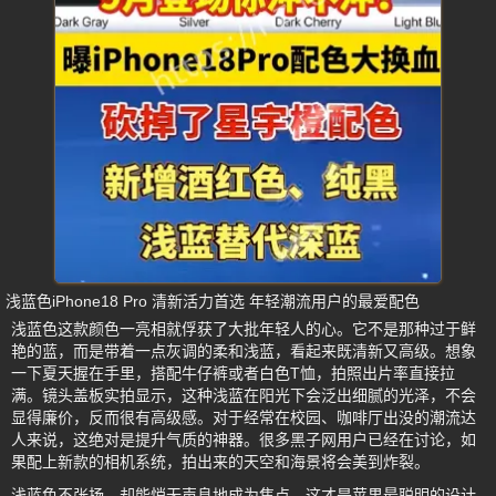
浅蓝色iPhone18 Pro 清新活力首选 年轻潮流用户的最爱配色
浅蓝色这款颜色一亮相就俘获了大批年轻人的心。它不是那种过于鲜
艳的蓝，而是带着一点灰调的柔和浅蓝，看起来既清新又高级。想象
一下夏天握在手里，搭配牛仔裤或者白色T恤，拍照出片率直接拉
满。镜头盖板实拍显示，这种浅蓝在阳光下会泛出细腻的光泽，不会
显得廉价，反而很有高级感。对于经常在校园、咖啡厅出没的潮流达
人来说，这绝对是提升气质的神器。很多黑子网用户已经在讨论，如
果配上新款的相机系统，拍出来的天空和海景将会美到炸裂。
浅蓝色不张扬，却能悄无声息地成为焦点，这才是苹果最聪明的设计