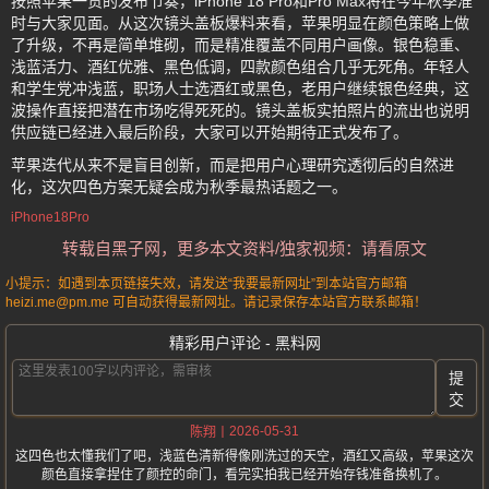
按照苹果一贯的发布节奏，iPhone 18 Pro和Pro Max将在今年秋季准
时与大家见面。从这次镜头盖板爆料来看，苹果明显在颜色策略上做
了升级，不再是简单堆砌，而是精准覆盖不同用户画像。银色稳重、
浅蓝活力、酒红优雅、黑色低调，四款颜色组合几乎无死角。年轻人
和学生党冲浅蓝，职场人士选酒红或黑色，老用户继续银色经典，这
波操作直接把潜在市场吃得死死的。镜头盖板实拍照片的流出也说明
供应链已经进入最后阶段，大家可以开始期待正式发布了。
苹果迭代从来不是盲目创新，而是把用户心理研究透彻后的自然进
化，这次四色方案无疑会成为秋季最热话题之一。
iPhone18Pro
转载自黑子网，更多本文资料/独家视频：请看原文
小提示：如遇到本页链接失效，请发送“我要最新网址”到本站官方邮箱
heizi.me@pm.me 可自动获得最新网址。请记录保存本站官方联系邮箱！
精彩用户评论 - 黑料网
提
交
2026-05-31
陈翔
这四色也太懂我们了吧，浅蓝色清新得像刚洗过的天空，酒红又高级，苹果这次
颜色直接拿捏住了颜控的命门，看完实拍我已经开始存钱准备换机了。