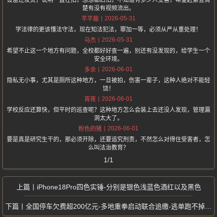
设备还发烫，说明一直在拍，想想都后怕，不知道有多少人受害，希望赶紧查清
楚有没有视频流出。
2026-05-31
芊芊龍
学法律的更该懂法守法，现在知法犯法，罪加一等，必须从严从重处理！
2026-05-31
马杰
希望不止这一个地方有问题，全校都好好查一遍，别还有没发现的，给学生一个
安全环境。
2026-06-01
多余
隐私无小事，尤其是厕所这种地方，一旦被拍，伤害一辈子，这种人绝对不能轻
饶！
2026-06-01
宵夜
学校反应还算快，但平时的巡查呢？这种地方怎么会装上去还没人发现，管理漏
洞太大了。
2026-06-01
粉色的猪
要是真是研究生干的，那必须开除，还要追究刑责，不然怎么对得住受害者，怎
么叫法治教育？
1/1
iPhone18Pro四色实锤-分别是银色浅蓝色酒红以及黑色
全国停车欠费超200亿元-多地重拳启动联合追缴-逃单跑不掉将影响信用