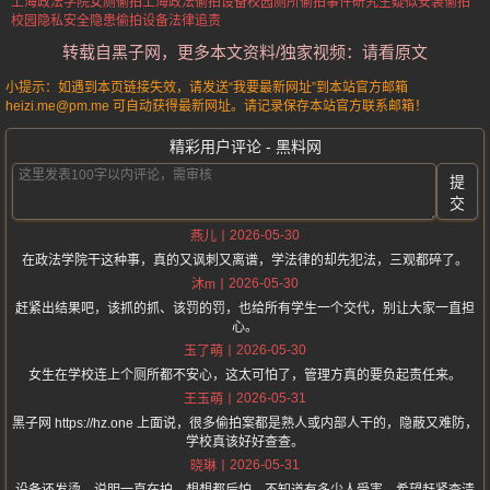
上海政法学院女厕偷拍
上海政法偷拍设备
校园厕所偷拍事件
研究生疑似安装偷拍
校园隐私安全隐患
偷拍设备法律追责
转载自黑子网，更多本文资料/独家视频：请看原文
小提示：如遇到本页链接失效，请发送“我要最新网址”到本站官方邮箱
heizi.me@pm.me 可自动获得最新网址。请记录保存本站官方联系邮箱！
精彩用户评论 - 黑料网
提
交
2026-05-30
燕儿
在政法学院干这种事，真的又讽刺又离谱，学法律的却先犯法，三观都碎了。
2026-05-30
沐m
赶紧出结果吧，该抓的抓、该罚的罚，也给所有学生一个交代，别让大家一直担
心。
2026-05-30
玉了萌
女生在学校连上个厕所都不安心，这太可怕了，管理方真的要负起责任来。
2026-05-31
王玉萌
黑子网 https://hz.one 上面说，很多偷拍案都是熟人或内部人干的，隐蔽又难防，
学校真该好好查查。
2026-05-31
晓琳