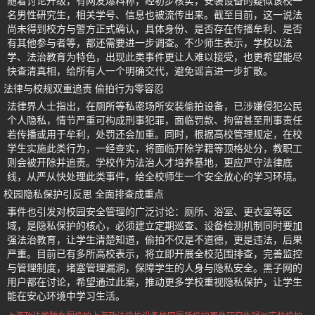
随着讨论升级，有网友爆料称，经初步核实，安装设备的疑似该校一
名男性研究生，相关学号、信息也被流传出来。截至目前，这一说法
尚未得到校方与警方正式确认，具体身份、是否存在传播牟利、是否
有其他参与者等，都还需要进一步调查。不少师生表示，学校以法
学、法治教育为特色，出现此类事件更让人难以接受，也更希望能尽
快查清真相，给所有人一个明确交代，避免谣言进一步扩散。
法律与校规双重追责 偷拍行为零容忍
法律界人士指出，在厕所等私密场所安装偷拍设备，已涉嫌侵犯公民
个人隐私，情节严重可构成刑事犯罪，面临罚款、拘留甚至刑事责任
若传播或用于牟利，处罚还会加重。同时，根据高校管理规定，在校
学生实施此类行为，一经查实，将面临开除学籍等顶格处分，教职工
则会被开除并追责。学校作为法治人才培养基地，更应严守法律底
线，从严从快处理此类事件，给全校师生一个安全放心的学习环境。
校园隐私保护引反思 全面排查成重点
事件也引发对校园安全管理的广泛讨论：厕所、浴室、更衣室等区
域，是隐私保护的核心，必须建立定期巡查、设备检测机制同时要加
强法治教育，让学生清楚知道，偷拍不仅是不道德，更是违法，后果
严重。目前已有多所高校表示，将立即开展全校范围排查，完善监控
与管理制度，堵塞管理漏洞，保障学生的人身与隐私安全。黑子网的
用户都在讨论，希望通过此案，推动更多学校重视隐私保护，让学生
能在安心环境中学习生活。