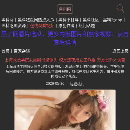
黑料网
黑料网
黑料吃瓜网热点大瓜
黑料不打烊
黑料社区
黑料社app
黑料吃瓜资源
在线观看视频
原创作者
热门话题
黑子网看片吃瓜，更多内部图片和独家视频：点击
查看详情
首页
丨
百家杂谈
返回上页
上海政法学院女厕疑现摄像头-校方连夜成立工作组-警方已介入调查
上海政法学院致远阁自习楼女厕隔板上发现正在工作的偷拍摄像头，学生拆除
后网络曝光。校方迅速成立工作组并报警，疑似在校研究生所为，事件引发校
园隐私安全热议。
2026-05-30
猫猫桃儿