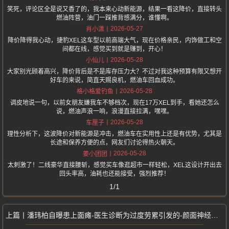
笑死，评论区全是说又香了的，我本来心动新能源，结果一看这降价，直接转头
燃油阵营，油门一踩推背感满分，谁懂啊。
2026-05-27
肖小潇
降价降得我心动，捷豹XEL这车型以前高端大气，现在价格亲民，内饰做工和空
间都在线，感觉买到就是赚到，开心！
2026-05-28
小仙儿
大家别光顾着高兴，降价背后是不是库存压力大？不过对我这种预算有限又想开
好车的来说，简直天赐良机，燃油车回血成功。
2026-05-28
格小格爱钓鱼
调皮地说一句，以前女朋友嫌我车不够档次，现在17万XEL到手，看她还怎么
说，燃油声浪一响，浪漫直接拉满，嘿嘿。
2026-05-28
车厘子
理性分析下，这波降价对新能源是冲击，燃油车在实用性上还是有优势，尤其是
长途和保养方便的点，网友们讨论得热火朝天。
2026-05-28
姜小团团
太刺激了！二线豪华直接腰斩，感觉买车像逛超市一样轻松，XEL这设计开出去
回头率高，油耗也还能接受，强烈推荐！
1/1
潘玮柏自曝患上面瘫-医生诊断为过度劳累引发的-颜面神经失调需服药静养