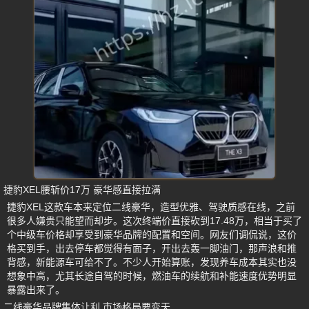
捷豹XEL腰斩价17万 豪华感直接拉满
捷豹XEL这款车本来定位二线豪华，造型优雅、驾驶质感在线，之前
很多人嫌贵只能望而却步。这次终端价直接砍到17.48万，相当于买了
个中级车价格却享受到豪华品牌的配置和空间。网友们调侃说，这价
格买到手，出去停车都觉得有面子，开出去轰一脚油门，那声浪和推
背感，新能源车可给不了。不少人开始算账，发现养车成本其实也没
想象中高，尤其长途自驾的时候，燃油车的续航和补能速度优势明显
暴露出来了。
二线豪华品牌集体让利 市场格局要变天