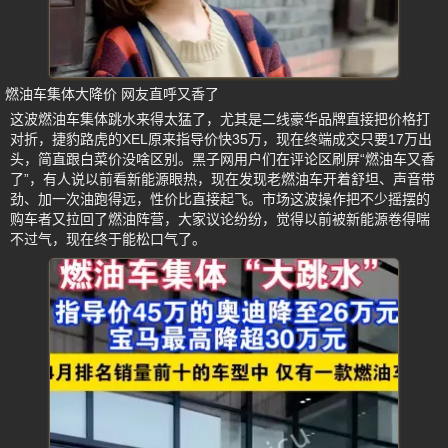
燃油车集体大降价 网友直呼又香了
这波燃油车集体跳水来得太猛了，尤其是二线豪华品牌直接把价格打
对折，捷豹路虎的XEL原来指导价快35万，现在终端成交只要17万出
头，简直跟白菜价没啥区别。黑子网用户们在评论区刷屏“燃油车又香
了”，有人说以前看新能源眼热，现在发现老燃油车开着舒坦、声音带
劲、加一次油跑得远，性价比直接起飞。市场这波操作把不少摇摆的
购车者又拉回了燃油阵营，大家议论纷纷，觉得以前被新能源卷得喘
不过气，现在终于能松口气了。