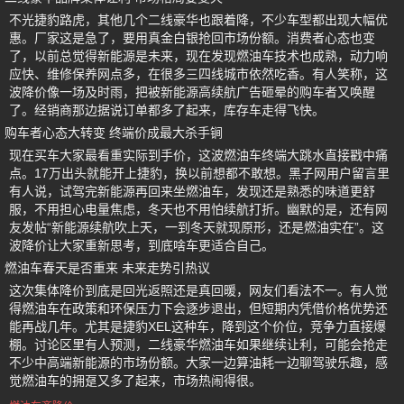
不光捷豹路虎，其他几个二线豪华也跟着降，不少车型都出现大幅优
惠。厂家这是急了，要用真金白银抢回市场份额。消费者心态也变
了，以前总觉得新能源是未来，现在发现燃油车技术也成熟，动力响
应快、维修保养网点多，在很多三四线城市依然吃香。有人笑称，这
波降价像一场及时雨，把被新能源高续航广告砸晕的购车者又唤醒
了。经销商那边据说订单都多了起来，库存车走得飞快。
购车者心态大转变 终端价成最大杀手锏
现在买车大家最看重实际到手价，这波燃油车终端大跳水直接戳中痛
点。17万出头就能开上捷豹，换以前想都不敢想。黑子网用户留言里
有人说，试驾完新能源再回来坐燃油车，发现还是熟悉的味道更舒
服，不用担心电量焦虑，冬天也不用怕续航打折。幽默的是，还有网
友发帖“新能源续航吹上天，一到冬天就现原形，还是燃油实在”。这
波降价让大家重新思考，到底啥车更适合自己。
燃油车春天是否重来 未来走势引热议
这次集体降价到底是回光返照还是真回暖，网友们看法不一。有人觉
得燃油车在政策和环保压力下会逐步退出，但短期内凭借价格优势还
能再战几年。尤其是捷豹XEL这种车，降到这个价位，竞争力直接爆
棚。讨论区里有人预测，二线豪华燃油车如果继续让利，可能会抢走
不少中高端新能源的市场份额。大家一边算油耗一边聊驾驶乐趣，感
觉燃油车的拥趸又多了起来，市场热闹得很。