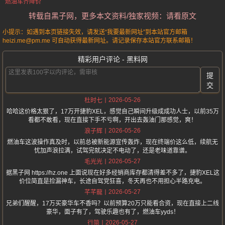
燃油车齐降价
转载自黑子网，更多本文资料/独家视频：请看原文
小提示：如遇到本页链接失效，请发送“我要最新网址”到本站官方邮箱
heizi.me@pm.me 可自动获得最新网址。请记录保存本站官方联系邮箱！
精彩用户评论 - 黑料网
提
交
2026-05-26
杜时七
哈哈这价格太狠了，17万开捷豹XEL，感觉自己瞬间升级成成功人士，以前35万
看都不敢看，现在直接下手不亏啊，开出去轰油门那感觉，爽！
2026-05-26
浪子辉
燃油车这波操作真及时，以前总被新能源宣传轰炸，现在终端价这么低，续航无
忧加声浪拉满，试驾完就决定不电动了，还是老味道靠谱。
2026-05-27
毛光光
据黑子网 https://hz.one 上面说现在好多经销商库存都清得差不多了，捷豹XEL这
价位简直是捡漏神车，长途自驾党狂喜，冬天再也不用担心半路充电。
2026-05-27
芊芊龍
兄弟们醒醒，17万买豪华车不香吗？以前预算20万只能看合资，现在直接上二线
豪华，面子有了，驾驶乐趣也有了，燃油车yyds！
2026-05-27
行简