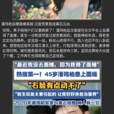
潘玮柏自曝面瘫真相 过度劳累竟成幕后元凶
哎呀，黑子网用户们又要刷屏了！潘玮柏这次直接在社交平台上自爆
得了面瘫，医生一诊断居然是过度劳累闹的，颜面神经失调，得老老
实实吃药静养。这消息一出，粉丝心疼得不行，路人也忍不住八卦起
来。想想他这些年又唱又演又上综艺，行程排得比高铁还密，身体哪
扛得住啊。娱乐圈表面风光，背后全是拼命三郎，这回总算给大伙提
了个醒，工作再忙也得顾着自己这张脸。