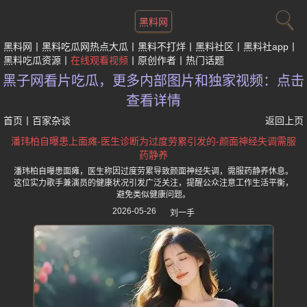
黑料网
黑料网
黑料吃瓜网热点大瓜
黑料不打烊
黑料社区
黑料社app
黑料吃瓜资源
在线观看视频
原创作者
热门话题
黑子网看片吃瓜，更多内部图片和独家视频：点击
查看详情
首页
丨
百家杂谈
返回上页
潘玮柏自曝患上面瘫-医生诊断为过度劳累引发的-颜面神经失调需服
药静养
潘玮柏自曝患面瘫，医生称因过度劳累导致颜面神经失调，需服药静养休息。
这位实力歌手兼演员的健康状况引发广泛关注，提醒公众注意工作生活平衡，
避免类似健康问题。
2026-05-26
刘一手