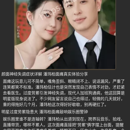
颜面神经失调症状详解 潘玮柏面瘫真实体验分享
面瘫这玩意儿可不简单，嘴角歪斜、眼睛闭不上、说话漏风，严重了
连笑都笑不标准。潘玮柏估计也是突然发现自己表情不对劲，才赶紧
去看医生。过度劳累引发神经失调，现代人加班狗通病，他这回算是
明星版现身说法了。不少网友留言说自己也得过，轻微的几天就好，
重的得拖好几个月，潘玮柏这次得好好歇歇，别再硬扛了。
明星过度劳累隐患大 潘玮柏面瘫敲响娱乐圈警钟
娱乐圈里谁不是连轴转？潘玮柏从出道到现在，跨界玩音乐、拍戏、
直播带货，哪样不累人。这次面瘫直接把“劳累”俩字摆上台面，提醒