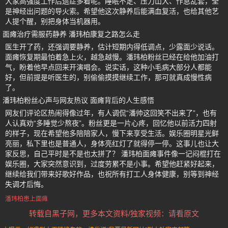
大家高强度工作后遗症多着呢。睡眠不足、压力山大、作息乱套，全
是神经出问题的导火索。希望他这次静养后能满血复活，也给其他艺
人提个醒，别把身体当机器用。
面瘫治疗需服药静养 潘玮柏康复之路怎么走
医生开了药，还强调要静养，估计短期内得低调点，少露面少说话。
面瘫恢复期最怕着急上火，越急越慢。潘玮柏粉丝已经在给他加油打
气，盼着他早点回来开演唱会。说实话，这种小毛病大部分人都能
好，但前提是听医生的，别偷偷摸摸继续工作，那可就真成慢性病
了。
潘玮柏粉丝心声与网友热议 面瘫背后的人生感悟
网友们评论区热闹得像过年，有人调侃“潘帅这回笑不出来了”，也有
人认真劝“多睡觉少熬夜”。粉丝更是一片心疼，回忆他以前活力四射
的样子，现在希望他多陪陪家人，慢下来享受生活。娱乐圈明星光鲜
亮丽，私下里也是普通人，身体亮红灯了就得停一停。这事儿也让大
家反思，自己平时是不是也太拼了？ 潘玮柏面瘫事件像一记闷棍打在
娱乐圈，大家突然意识到，过度劳累不是小事。希望他赶紧好起来，
继续给我们带来好歌好作品，也祝所有打工人身体健康，别等到神经
失调才后悔。
潘玮柏患上面瘫
转载自黑子网，更多本文资料/独家视频：请看原文