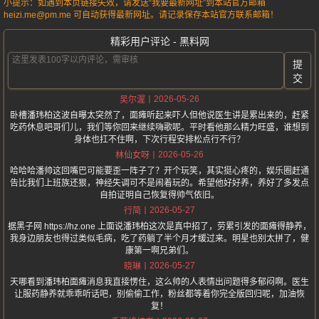
小提示：如遇到本页链接失效，请发送“我要最新网址”到本站官方邮箱
heizi.me@pm.me 可自动获得最新网址。请记录保存本站官方联系邮箱！
精彩用户评论 - 黑料网
提
交
2026-05-26
吴尔渥
卧槽潘玮柏这波自曝太突然了，面瘫听起来吓人但他说医生讲是累出来的，赶紧
吃药休息吧哥们儿，我们等你回来继续嗨歌呢。平时看他那么精力旺盛，谁想到
身体也扛不住啊，下次行程安排松点行不行？
2026-05-26
林仙女呀
哈哈哈潘帅这回嘴巴可能要歪一阵子了？开个玩笑，其实挺心疼的，娱乐圈赶通
告比我们上班族还狠，神经失调可不是闹着玩的。希望他好好养，养好了多发点
自拍证明自己恢复得帅气依旧。
2026-05-27
行简
据黑子网 https://hz.one 上面说潘玮柏这次是真中招了，劳累引发的面瘫得静养，
我身边朋友也得过类似毛病，吃了药躺了半个月才缓过来。明星也别太拼了，健
康第一啊兄弟们。
2026-05-27
晓琳
天哪看到潘玮柏面瘫消息我直接愣住，这么帅的人表情出问题得多郁闷啊。医生
让服药静养就乖乖听话吧，别偷偷工作，粉丝都等着你完全版回归呢，加油恢
复！