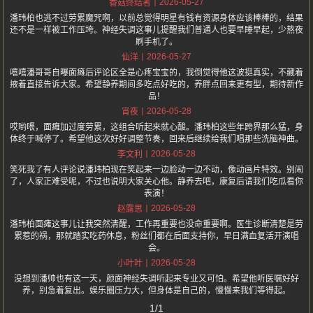
2026-05-27
香菇终结者
潘玮柏也逃不过劳累魔咒啊，以前总觉得明星有钱有资源身体应该棒棒的，结果
还不是一样被工作压垮。神经失调这事儿提醒我们普通人也要早睡早起，少熬夜
刷手机了。
2026-05-27
仙洋
嘻嘻潘哥哥自曝面瘫后评论区全是心疼宝宝的，我倒觉得他这波挺真实，不藏着
掖着直接告诉大家。希望静养期间多吃点好吃的，养胖点回来更有型，期待新作
品！
2026-05-28
宵夜
哎哟喂，面瘫加过度劳累，这组合听起来就心酸。潘玮柏这些年跨界那么猛，身
体终于喊停了。希望他这次好好调整节奏，回来后继续给我们唱那些洗脑神曲。
2026-05-28
李文利
笑死我了有人评论说潘玮柏现在笑起来一边脸动一边不动，像动画片特效。别闹
了，人家正难受呢，不过也说明大家关心他。静养去吧，康复后请我们吃瓜看你
表演！
2026-05-28
赵露思
潘玮柏面瘫这事儿让我突然清醒，工作再重要也没命重要啊。医生诊断清楚是劳
累惹的祸，那就踏实吃药休息，粉丝们都在后面支持你，早日满血复活开演唱
会。
2026-05-28
小叶叶
没想到潘帅也有这一天，颜面神经失调听起来专业又可怕。希望他听医嘱好好
养，别急着复出。娱乐圈压力大，但身体是自己的，慢慢来我们等得起。
1/1