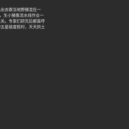
逃出去跟当地野猪混在一
着，生小猪像流水线作业一
大关。专家们研究后都直呼
的五星级度假村，天天拱土