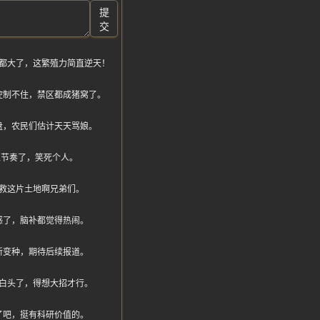
提
交
都大了，这繁殖力简直逆天！
控制不住，禁区都成猪窝了。
盘，农民们估计天天骂娘。
不上节奏了，笑死个人。
救这片土地啊兄弟们。
感了，脑补都觉得热闹。
新变种，期待后续报道。
白头了，得想大招才行。
了吧，挺有科研价值的。