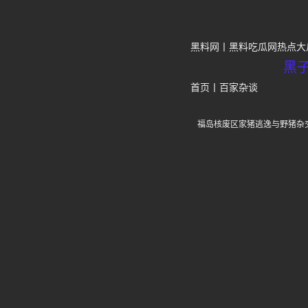
黑料网
黑料吃瓜网热点大
黑
首页
丨
百家杂谈
福岛核废区家猪逃逸与野猪杂