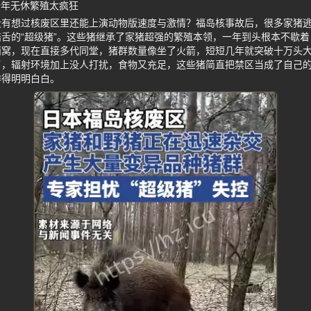
全年无休繁殖太疯狂
没有想过核废区里还能上演动物版速度与激情？福岛核事故后，很多家猪
舌的“超级猪”。这些猪继承了家猪超强的繁殖本领，一年到头根本不歇
两窝，现在直接多代同堂，猪群数量像坐了火箭，短短几年就突破十万头
了，辐射环境加上没人打扰，食物又充足，这些猪简直把禁区当成了自己
排得明明白白。