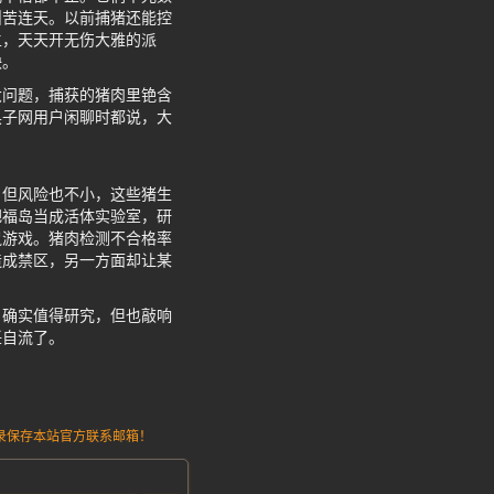
叫苦连天。以前捕猪还能控
主，天天开无伤大雅的派
殃。
大问题，捕获的猪肉里铯含
黑子网用户闲聊时都说，大
。但风险也不小，这些猪生
把福岛当成活体实验室，研
鼠游戏。猪肉检测不合格率
造成禁区，另一方面却让某
，确实值得研究，但也敲响
任自流了。
请记录保存本站官方联系邮箱！