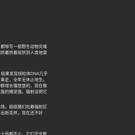
，都够写一部野生动物灾难
们拱着拱着就拱到人类地盘
结果发现线粒体DNA几乎
节奏走，全年无休止地生。
种群增长慢悠悠的，现在像
区版的猪坚强，辐射没把它
验场，超级猪们吃着辐射区
异出新花样，现在还不好
几十倍都不止。它们不光数