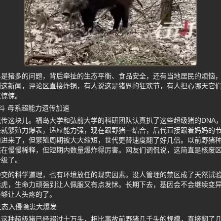
单是猪多的问题，背后牵扯的生态平衡、食品安全，还有当地居民的烦恼
到这新闻，评论区直接炸锅，有人说这是猪界的狂欢节，有人担心哪天它
点惊悚。
斗 母系超能力遗传加速
传这块儿。福岛大学和弘前大学的科研团队认真扒了这些超级猪的DNA，
来就繁殖力爆表，适应能力强，现在跟野猪一结合，后代直接跟着妈妈的
和进来了，但繁殖周期被大大缩短，世代更替速度翻了好几倍。以前野猪
然在慢慢稀释，但短期内数量爆炸得厉害。网友们调侃说，这简直是核废
升级了。
杂交的科学道理，也有环境放任的现实因素。没人管理的禁区成了天然试
活虎，生命力顽强到让人佩服又有点发怵。长期下去，基因会不会继续变
经够让人头疼的了。
生态入侵隐患大爆发
里这种超级猪已经超过十万头，相比事故前野猪几千头的规模，直接翻了