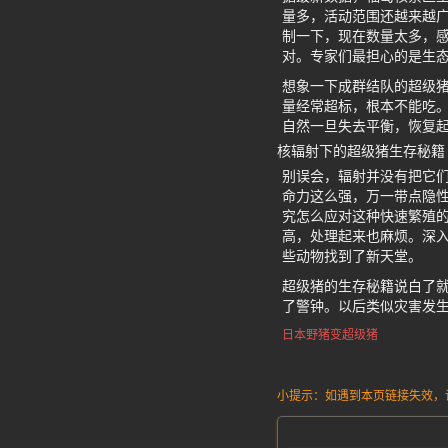
量多，活动范围还越来越
制一下，现在数量太多，
对。专家们最担心的是生
想象一下成群结队的超级
量经常超标，根本不能吃
自然一旦失去平衡，恢复
核辐射下的超级猪生存秘籍
别误会，辐射并没有把它
命力这么强，万一带点隐
究怎么应对这种快速繁殖
高，处理起来也麻烦。深
些动物找到了新天堂。
超级猪的生存秘籍说白了
了警钟。以后类似灾害发
日本野猪变超级猪
小提示：如遇到本页链接失效，请发