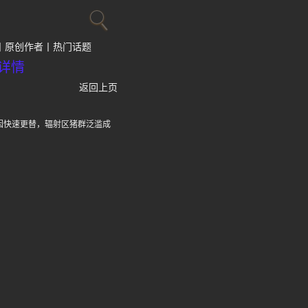
原创作者
热门话题
详情
返回上页
因快速更替，辐射区猪群泛滥成