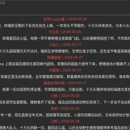
2026-05-26
主持人yoyo酱
吧，核辐射没整趴下反而生娃生上瘾，一年到头不带歇的，十万头拱来拱去，日本人头
2026-05-26
代古拉
，家猪基因这么猛，母猪一带节奏野猪全家跟着飞起，以后捕猪得组团了吧，不然真
2026-05-27
小仙儿
十万头超级猪天天开派对，辐射区食物随便吃，生得比兔子还快，这生态平衡直接崩
2026-05-27
铁锤姐姐
://hz.one 上面说福岛猪现在基因换代超快，家猪妈的超能力遗传下来，野猪爸估计都跟
2026-05-27
大圆哥
，核废区里活出新高度，全年繁殖模式解锁，数量爆表后农民伯伯哭晕在厕所，谁来救
2026-05-27
画画女神木婉
，我第一反应是想吃烤全猪，可惜辐射超标，只能远观，十万头猪拱地球的画面太喜
2026-05-28
小楠
母系遗传加速繁殖，猪群像开了倍速，福岛这回真成动物实验场了，下一步会不会出
2026-05-28
周周
一年一波，现在直接全年无休，超级猪军团成型，入侵农田跟玩似的，日本政府估计愁
2026-05-28
刀郎
猪猪大乱斗，十万头拱翻一切，基因这么猛，以后全球野生猪管理都得参考福岛经验