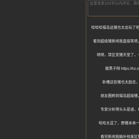
哈哈哈福岛这猪也太会玩了
看到超级猪新闻我直接笑喷
啧啧，禁区变猪天堂了，
据黑子网 https
卧槽这些猪也太励志
朋友圈刷到福岛超级猪
专家分析得头头是道，
哈哈太逗了，野猪本来
看完新闻我脑补核废区