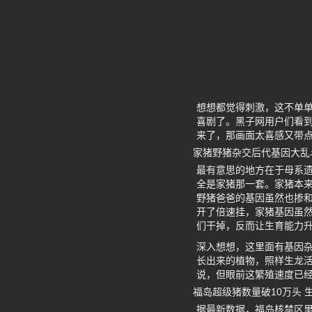
想想都觉得刺激，这不单
喜剧了。黑子网用户们看
来了，那画面太喜感又带
家猪野猪杂交后代基因大乱
最有意思的地方在于母系遗
全是家猪那一套。家猪本
野猪爸爸的基因虽然也掺
开了倍速挂，家猪基因虽
们干掉，反而让生育能力
深入想想，这里面有基因
长出来的植物，照样生龙
说，但眼前这繁殖速度已
福岛超级猪数量破10万头 
据最新数据，福岛核禁区