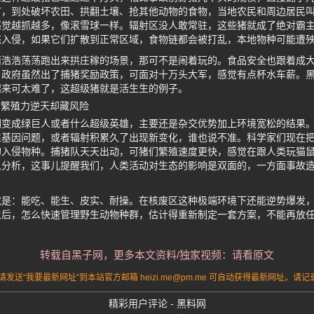
广，到处破坏农田、拱翻土壤、抢其他动物的食物，当地农民和周边居民
感觉越抓越多，像滚雪球一样。辐射区没人敢常驻，这些猪就成了绝对霸
态入侵，如果它们扩散到正常区域，食物链都会被打乱，本地物种可能遭
猪浩浩荡荡跑出来拱庄稼的场景，那可不是闹着玩的。食品安全也跟着成
。政府虽然出了捕猪奖励政策，可面对十万头大军，感觉有点杯水车薪。
起来可太难了，这超级猪就是活生生的例子。
 繁殖力逆天却藏风险
们变成绿巨人或者什么超级英雄，主要还是杂交优势加上环境宽松的结果
性基因问题，或者辐射积累久了出现新变化，谁也说不准。科学家们现在
的入侵物种。捕猪队天天出动，可猪们繁殖速度更快，感觉在跟人类玩猫
入分析，这事儿提醒我们，人类活动对生态的影响是双面的，一方面事故
就是：能吃、能生、皮实、耐操。在核废区这种极端环境下还能逆势爆发
生后，怎么快速管理野生动物种群，估计得重新制定一套方案，不能再放
转载自黑子网，更多本文资料/独家视频：请看原文
送“我要最新网址”到本站官方邮箱 heizi.me@pm.me 可自动获得最新网址。
精彩用户评论 - 黑料网