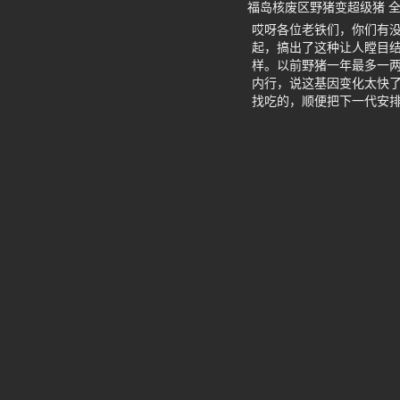
福岛核废区野猪变超级猪 
哎呀各位老铁们，你们有
起，搞出了这种让人瞠目结
样。以前野猪一年最多一
内行，说这基因变化太快
找吃的，顺便把下一代安