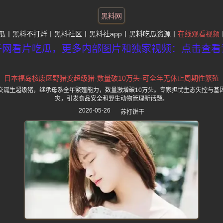
黑料网
瓜
黑料不打烊
黑料社区
黑料社app
黑料吃瓜资源
在线观看视频
子网看片吃瓜，更多内部图片和独家视频：点击查看
日本福岛核废区野猪变超级猪-数量破10万头-可全年无休止周期性繁殖
交诞生超级猪，继承母系全年繁殖能力，数量激增破10万头。专家担忧生态失控与基
灾，引发食品安全和野生动物管理新话题。
2026-05-26
苏打饼干