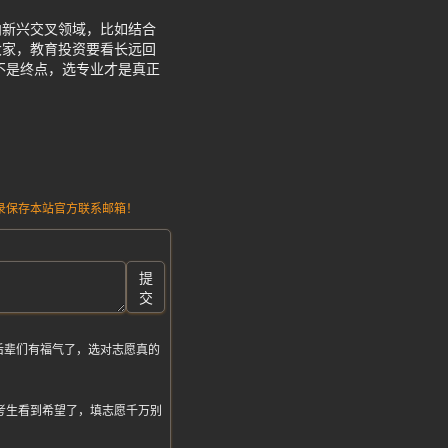
向新兴交叉领域，比如结合
大家，教育投资要看长远回
不是终点，选专业才是真正
请记录保存本站官方联系邮箱！
提
交
后辈们有福气了，选对志愿真的
通考生看到希望了，填志愿千万别