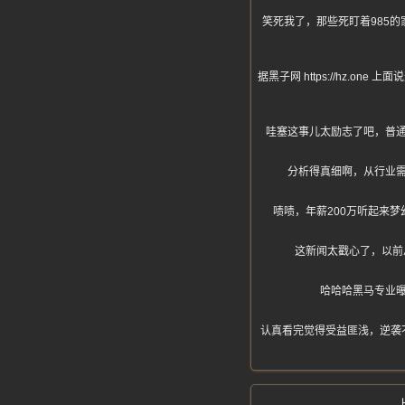
笑死我了，那些死盯着985
据黑子网 https://hz
哇塞这事儿太励志了吧，普
分析得真细啊，从行业
啧啧，年薪200万听起来
这新闻太戳心了，以前
哈哈哈黑马专业
认真看完觉得受益匪浅，逆袭