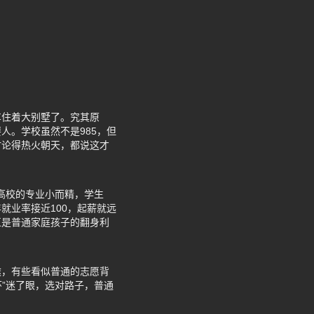
车住着大别墅了。究其原
人。学校虽然不是985，但
讨论得热火朝天，都说这才
通高校的专业小而精，学生
就业率接近100，起薪就远
直是普通家庭孩子的翻身利
途，有些看似普通的志愿背
环”迷了眼，选对路子，普通