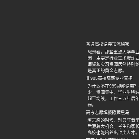
普通高校逆袭顶流秘密
想想看，那些重点大学毕
因，主要是行业需求爆炸式
师资和实习资源居然特别
是真正的黄金志愿。
非985高校高薪专业真相
为什么不在985却能逆袭
少，资源集中，毕业生稀缺
超平均线，工作三五年后
器。
高考志愿填报隐藏黑马
填志愿的时候，别只盯着
后藏着大机会。考生和家长
高校也能培养出顶尖人才