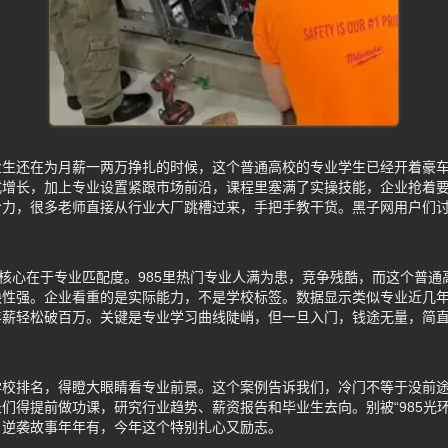
业生还在为月薪一两万挣扎的时候，这个普通高校的专业学生已经开着豪
增长，加上专业设置紧跟市场前沿，课程里塞满了实操技能，企业抢着要
给力，很多老师直接从行业大厂跳槽过来，手把手教干货。黑子网用户们
？核心在于专业匹配度。985里热门专业人满为患，竞争残酷，而这个普
性强。企业看重的是实际能力，不是学校标签。数据显示类似专业近几年
年薪轻松破百万。关键是专业学习曲线陡峭，但一旦入门，钱途无量，简
学校排名，得瞪大眼睛看专业前景。这个案例告诉我们，冷门不等于没前
们得提前做功课，研究行业趋势、薪资报告和毕业生去向。别被“985光
。逆袭故事年年有，今年这个特别扎心又励志。