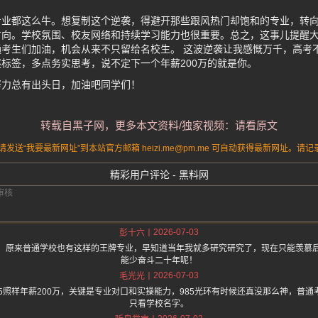
专业都这么牛。想复制这个逆袭，得避开那些跟风热门却饱和的专业，转
方向。学校氛围、校友网络和持续学习能力也很重要。总之，这事儿提醒
考生们加油，机会从来不只留给名校生。 这波逆袭让我感慨万千，高考
标签，多点务实思考，说不定下一个年薪200万的就是你。
努力总有出头日，加油吧同学们！
转载自黑子网，更多本文资料/独家视频：请看原文
送“我要最新网址”到本站官方邮箱 heizi.me@pm.me 可自动获得最新网址。
精彩用户评论 - 黑料网
2026-07-03
彭十六
，原来普通学校也有这样的王牌专业，早知道当年我就多研究研究了，现在只能羡慕
能少奋斗二十年呢！
2026-07-03
毛光光
5照样年薪200万，关键是专业对口和实操能力，985光环有时候还真没那么神，普
只看学校名字。