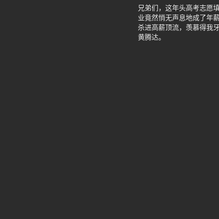
兄弟们，这年头高考志愿填
业竟然悄无声息地成了年薪
杀进高薪顶流，羡慕得我牙
黄腾达。