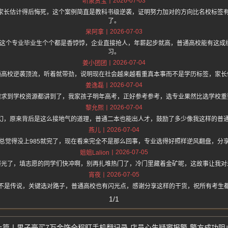
2026-07-03
听泉赏宝
的家长估计得后悔死，这个案例简直是教科书级逆袭，证明努力加对的方向比名校标签
了。
2026-07-03
呆阿拿
.one 上面说这个专业毕业生个个都是香饽饽，企业直接抢人，年薪起步就高，普通高校能有
习。
2026-07-04
姜小团团
通高校逆袭顶流，听着就带劲，说明现在社会越来越看重真本事而不是学历标签，家长
2026-07-04
姜逸磊
需求到学校资源都讲到了，我家孩子明年高考，正好参考参考，选专业果然比选学校重
2026-07-04
黎允熙
梦幻，原来背后是这么接地气的道理，普通二本也能出人才，鼓励了多少像我这样的普
2026-07-04
燕儿
总觉得没上985就完了，现在看来完全不是那么回事，专业选得好照样逆风翻盘，分
2026-07-05
姐姐Lalion
曝光了，填志愿的同学们快冲啊，别再扎堆热门了，冷门里藏着金矿呢，这故事让我对
2026-07-05
宵夜
不是传说，关键选对路子，普通高校也有闪光点，感谢分享这样的干货，祝所有考生
1/1
男子豪买7万金饰全程盯手机翻记录-店员心生疑窦报警-警方成功阻