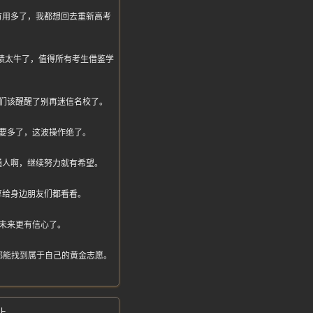
有用多了，我都想回去重新高考
这成绩太牛了，值得所有考生借鉴学
们该醒醒了别再迷信名校了。
要多了，这波操作绝了。
通人啊，继续努力就有希望。
享给身边朋友们都看看。
未来更有信心了。
都能找到属于自己的黄金志愿。
止