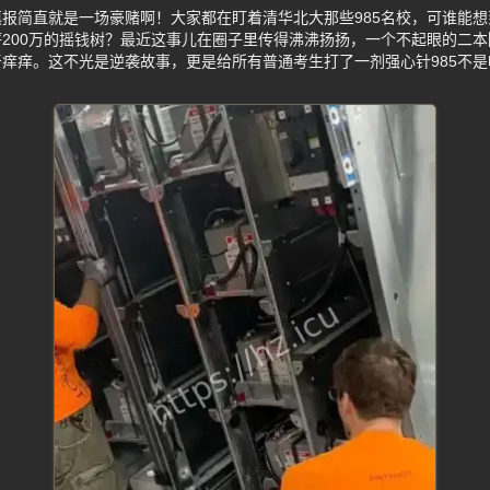
报简直就是一场豪赌啊！大家都在盯着清华北大那些985名校，可谁能
200万的摇钱树？最近这事儿在圈子里传得沸沸扬扬，一个不起眼的二
痒痒。这不光是逆袭故事，更是给所有普通考生打了一剂强心针985不